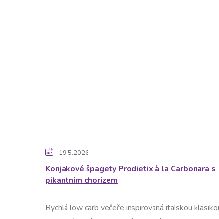
19.5.2026
Konjakové špagety Prodietix à la Carbonara s
pikantním chorizem
Rychlá low carb večeře inspirovaná italskou klasiko