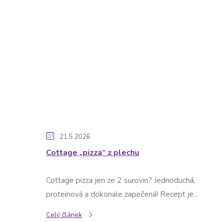
ů
21.5.2026
Cottage „pizza“ z plechu
Cottage pizza jen ze 2 surovin? Jednoduchá,
proteinová a dokonale zapečená! Recept je...
Celý článek