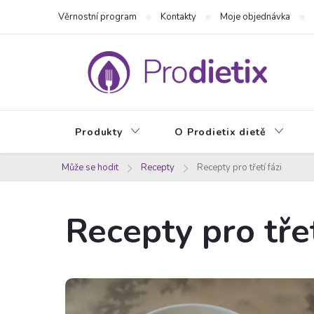
Přejít
Věrnostní program
Kontakty
Moje objednávka
na
obsah
Produkty
O Prodietix dietě
Může se hodit
Recepty
Recepty pro třetí fázi
Recepty pro třet
V