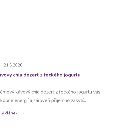
21.5.2026
ávový chia dezert z řeckého jogurtu
émový kávový chia dezert z řeckého jogurtu vás
kopne energií a zároveň příjemně zasytí...
lý článek