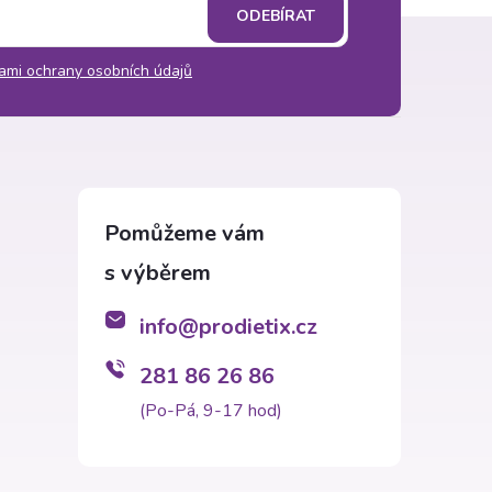
ODEBÍRAT
ami ochrany osobních údajů
info
@
prodietix.cz
281 86 26 86
(Po-Pá, 9-17 hod)