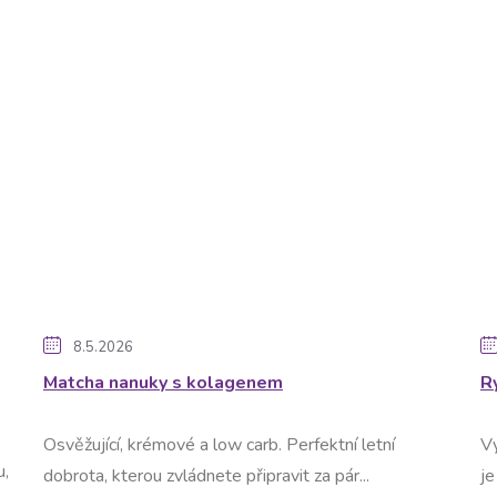
8.5.2026
Matcha nanuky s kolagenem
R
Osvěžující, krémové a low carb. Perfektní letní
Vy
u,
dobrota, kterou zvládnete připravit za pár...
je