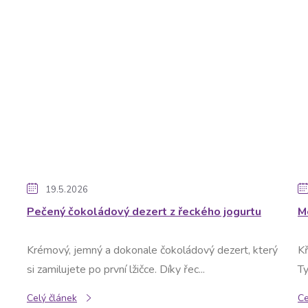
19.5.2026
Pečený čokoládový dezert z řeckého jogurtu
M
Krémový, jemný a dokonale čokoládový dezert, který
Kř
si zamilujete po první lžičce. Díky řec...
Ty
Celý článek
Ce