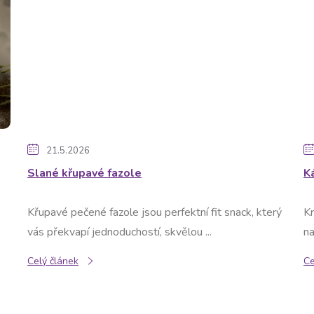
21.5.2026
Slané křupavé fazole
K
Křupavé pečené fazole jsou perfektní fit snack, který
Kr
vás překvapí jednoduchostí, skvělou ...
na
Celý článek
Ce