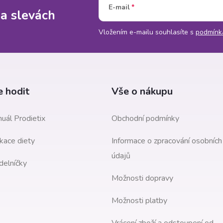
v
E-mail
 a slevách
á
n
Vložením e-mailu souhlasíte s
podmínk
í
 hodit
Vše o nákupu
uál Prodietix
Obchodní podmínky
kace diety
Informace o zpracování osobních
údajů
delníčky
Možnosti dopravy
Možnosti platby