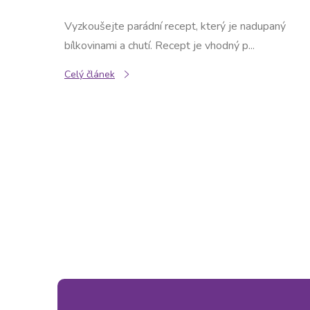
Vyzkoušejte parádní recept, který je nadupaný
bílkovinami a chutí. Recept je vhodný p...
Celý článek
O
v
l
á
d
a