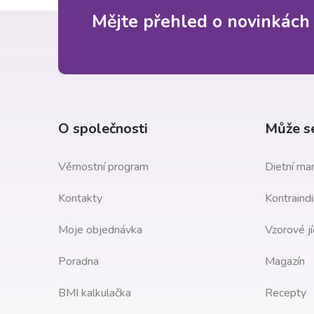
c
Z
Mějte přehled o novinkách
í
á
p
p
r
a
v
O společnosti
Může se
k
t
Věrnostní program
Dietní man
y
í
Kontakty
Kontraindi
v
Moje objednávka
Vzorové jí
ý
Poradna
Magazín
p
i
BMI kalkulačka
Recepty