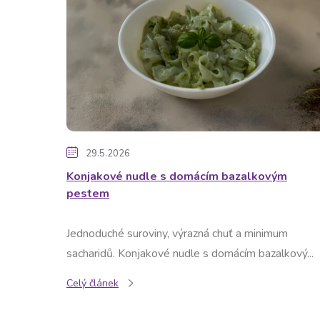
ý
p
i
s
č
29.5.2026
l
Konjakové nudle s domácím bazalkovým
pestem
á
Jednoduché suroviny, výrazná chuť a minimum
n
sacharidů. Konjakové nudle s domácím bazalkový...
k
Celý článek