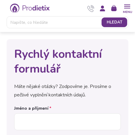
Přejít
NÁKUPNÍ
na
KOŠÍK
obsah
HLEDAT
Rychlý kontaktní
formulář
Máte nějaké otázky? Zodpovíme je. Prosíme o
pečlivé vyplnění kontaktních údajů.
Jméno a příjmení