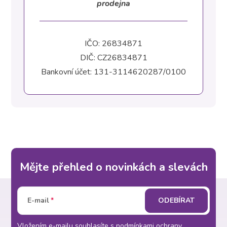
prodejna
IČO: 26834871
DIČ: CZ26834871
Bankovní účet: 131-3114620287/0100
Mějte přehled o novinkách a slevách
Z
E-mail
ODEBÍRAT
á
Vložením e-mailu souhlasíte s
podmínkami ochrany