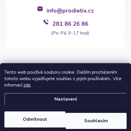
info
@
prodietix.cz
281 86 26 86
(Po-Pá, 9-17 hod)
Tento web používá soubory cookie. Dalším procházením
tohoto webu vyjadřujete souhlas s jejich používáním.. Více
Copyright 2026
Prodietix e-shop
. Všechna práva vyhrazena.
informací
zde
.
Vytvořil Shoptet Premium
Nastavení
Informace na těchto stránkách nenahrazují v žádném případě
odborný lékařský posudek. Výsledky Prodietix diety se mohou lišit
a jsou závislé na individuálních dispozicích zákazníků. Fotografie
Odmítnout
Souhlasím
dietních programů a fází jsou inspirativní vzhledem k možnosti si
svépomocí sestavit skladbu potravin v balíčku.