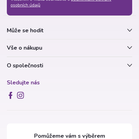
p
osobních údajů
a
Může se hodit
t
Vše o nákupu
í
O společnosti
Sledujte nás