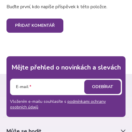
Buďte první, kdo napíše příspěvek k této položce.
PŘIDAT KOMENTÁŘ
Mějte přehled o novinkách a slevách
Z
E-mail
ODEBÍRAT
á
Vložením e-mailu souhlasíte s
podmínkami ochrany
p
osobních údajů
a
Může se hodit