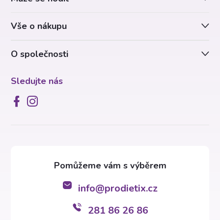
t
Vše o nákupu
í
O společnosti
Sledujte nás
info
@
prodietix.cz
281 86 26 86