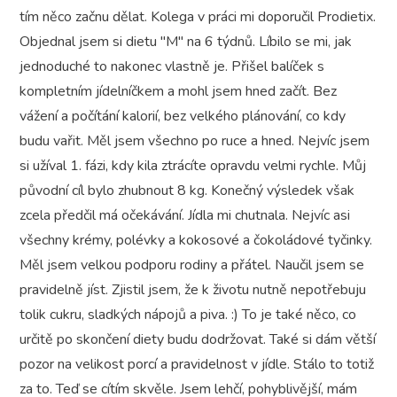
tím něco začnu dělat. Kolega v práci mi doporučil Prodietix.
Objednal jsem si dietu "M" na 6 týdnů. Líbilo se mi, jak
jednoduché to nakonec vlastně je. Přišel balíček s
kompletním jídelníčkem a mohl jsem hned začít. Bez
vážení a počítání kalorií, bez velkého plánování, co kdy
budu vařit. Měl jsem všechno po ruce a hned. Nejvíc jsem
si užíval 1. fázi, kdy kila ztrácíte opravdu velmi rychle. Můj
původní cíl bylo zhubnout 8 kg. Konečný výsledek však
zcela předčil má očekávání. Jídla mi chutnala. Nejvíc asi
všechny krémy, polévky a kokosové a čokoládové tyčinky.
Měl jsem velkou podporu rodiny a přátel. Naučil jsem se
pravidelně jíst. Zjistil jsem, že k životu nutně nepotřebuju
tolik cukru, sladkých nápojů a piva. :) To je také něco, co
určitě po skončení diety budu dodržovat. Také si dám větší
pozor na velikost porcí a pravidelnost v jídle. Stálo to totiž
za to. Teď se cítím skvěle. Jsem lehčí, pohyblivější, mám