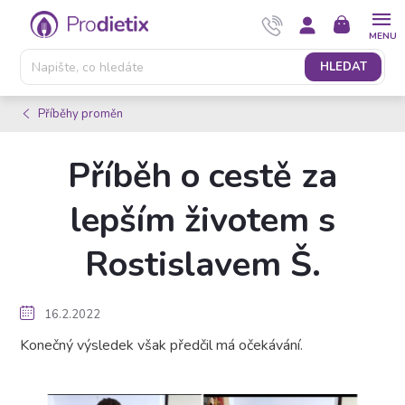
Přejít
NÁKUPNÍ
na
KOŠÍK
obsah
HLEDAT
Příběhy proměn
Příběh o cestě za
lepším životem s
Rostislavem Š.
16.2.2022
Konečný výsledek však předčil má očekávání.