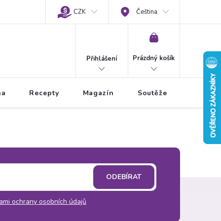
CZK
Čeština
NÁKUPNÍ
KOŠÍK
Prázdný košík
Přihlášení
na
Recepty
Magazín
Soutěže
ODEBÍRAT
ami ochrany osobních údajů