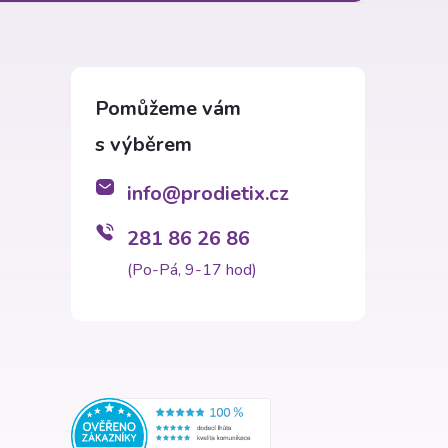
info
@
prodietix.cz
281 86 26 86
(Po-Pá, 9-17 hod)