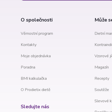
p
a
O společnosti
Může se
t
Věrnostní program
Dietní man
í
Kontakty
Kontraindi
Moje objednávka
Vzorové jí
Poradna
Magazín
BMI kalkulačka
Recepty
O Prodietix dietě
Soutěže
Slevové k
Sledujte nás