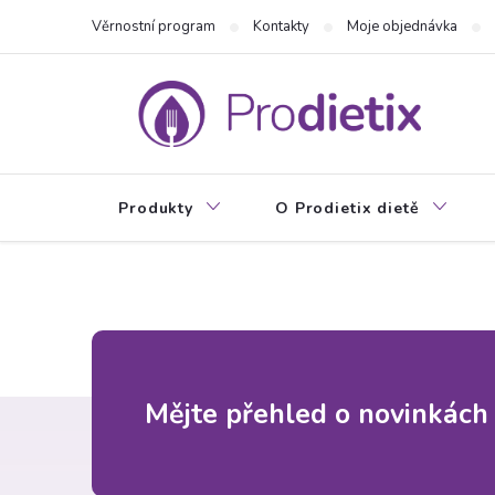
Přejít
Věrnostní program
Kontakty
Moje objednávka
na
obsah
Produkty
O Prodietix dietě
Z
Mějte přehled o novinkách
á