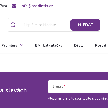
info@prodietix.cz
Poradna
BMI kalkulačka
O Prodietix dietě
HLEDAT
Proměny
BMI kalkulačka
Diety
Porad
E-mail
 a slevách
Vložením e-mailu souhlasíte s
podmínk