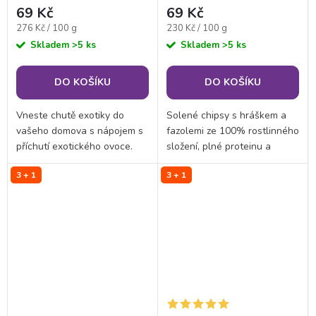
69 Kč
69 Kč
Měrná
Měrná
276 Kč / 100 g
230 Kč / 100 g
cena:
cena:
Skladem
>5 ks
Skladem
>5 ks
DO KOŠÍKU
DO KOŠÍKU
Vneste chutě exotiky do
Solené chipsy s hráškem a
vašeho domova s nápojem s
fazolemi ze 100% rostlinného
příchutí exotického ovoce.
složení, plné proteinu a
Zasytí vás ke snídani či
nekompromisně odzbrojující
3 + 1
3 + 1
svačině ve všech fázích
chutí. Neobsahují vajíčka,
proteinové (keto) diety. Je
laktózu ani žádný přidaný
skvělý také jako...
cukr. Jsou...