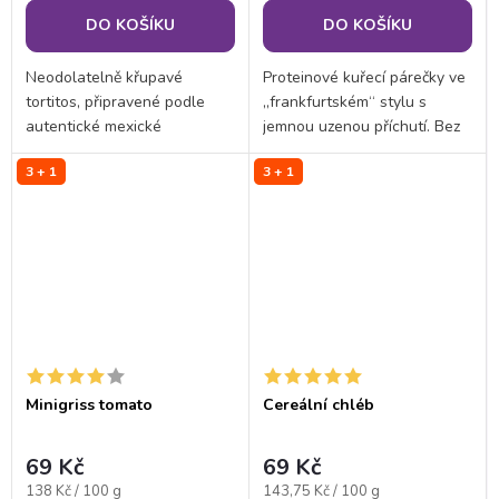
DO KOŠÍKU
DO KOŠÍKU
Neodolatelně křupavé
Proteinové kuřecí párečky ve
tortitos, připravené podle
„frankfurtském“ stylu s
autentické mexické
jemnou uzenou příchutí. Bez
receptury. Tento lahodný
lepku a cukru, ideální pro
3 + 1
3 + 1
slaný snack s příchutí sýrové
rychlou přípravu. Perfektní
omáčky na nachos uspokojí
volba pro zdravější životní
chuťové buňky i toho...
styl.
Minigriss tomato
Cereální chléb
69 Kč
69 Kč
Měrná
Měrná
138 Kč / 100 g
143,75 Kč / 100 g