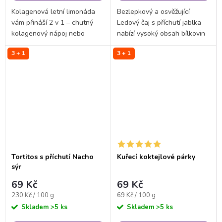
Kolagenová letní limonáda
Bezlepkový a osvěžující
vám přináší 2 v 1 – chutný
Ledový čaj s příchutí jablka
kolagenový nápoj nebo
nabízí vysoký obsah bílkovin
ledovou granitu. S vysokým
a minimum sacharidů. Tento
3 + 1
3 + 1
obsahem bílkovin a nízkým
lahodný drink je skvělým
obsahem cukru je ideální
řešením pro doplnění
volbou na každý den.
proteinů ať už jste...
Tortitos s příchutí Nacho
Kuřecí koktejlové párky
sýr
69 Kč
69 Kč
Měrná
Měrná
230 Kč / 100 g
69 Kč / 100 g
cena:
cena:
Skladem
>5 ks
Skladem
>5 ks