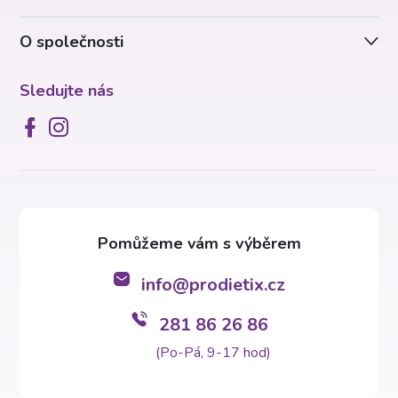
ý
í
p
O společnosti
i
Sledujte nás
s
u
info
@
prodietix.cz
281 86 26 86
(Po-Pá, 9-17 hod)