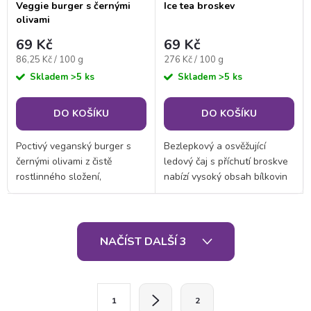
Veggie burger s černými
Ice tea broskev
olivami
69 Kč
69 Kč
Měrná
Měrná
86,25 Kč / 100 g
276 Kč / 100 g
cena:
cena:
Skladem
>5 ks
Skladem
>5 ks
DO KOŠÍKU
DO KOŠÍKU
Poctivý veganský burger s
Bezlepkový a osvěžující
černými olivami z čistě
ledový čaj s příchutí broskve
rostlinného složení,
nabízí vysoký obsah bílkovin
nabušený bílkovinami a chutí,
a minimum sacharidů. Tento
která potěší každého vegana,
lahodný drink je skvělým
vegetariána i masožravce -
řešením pro doplnění
O
prostě pro každého,...
proteinů ať už jste...
NAČÍST DALŠÍ 3
v
l
S
1
2