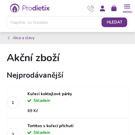
Přejít
NÁKUPNÍ
na
KOŠÍK
obsah
HLEDAT
Akce a slevy
Akční zboží
Nejprodávanější
Kuřecí koktejlové párky
Skladem
69 Kč
Tortitos s kuřecí příchutí
Skladem