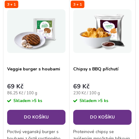
V
3 + 1
3 + 1
Nejdražší
z
ý
Nejprodávanější
e
p
Abecedně
n
i
í
s
Veggie burger s houbami
Chipsy s BBQ příchutí
p
p
69 Kč
69 Kč
r
Měrná
Měrná
86,25 Kč / 100 g
230 Kč / 100 g
r
cena:
cena:
Skladem
>5 ks
Skladem
>5 ks
o
o
DO KOŠÍKU
DO KOŠÍKU
d
d
Poctivý veganský burger s
Proteinové chipsy se
u
houbami z čistě rostlinného
zvýšeným množstvím bílkovin