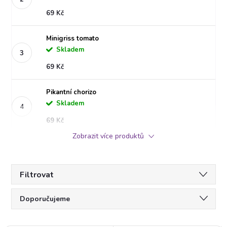
69 Kč
Minigriss tomato
Skladem
69 Kč
Pikantní chorizo
Skladem
69 Kč
Zobrazit více produktů
Filtrovat
Ř
Doporučujeme
a
Nejlevnější