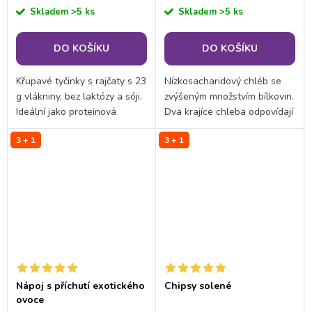
cena:
cena:
Skladem
>5 ks
Skladem
>5 ks
DO KOŠÍKU
DO KOŠÍKU
Křupavé tyčinky s rajčaty s 23
Nízkosacharidový chléb se
g vlákniny, bez laktózy a sóji.
zvýšeným množstvím bílkovin.
Ideální jako proteinová
Dva krajíce chleba odpovídají
svačina i doplněk k salátům.
jedné porci proteinového
3 + 1
3 + 1
Minimum cukru, maximum
jídla.
chuti pro vaše zdraví.
Nápoj s příchutí exotického
Chipsy solené
ovoce