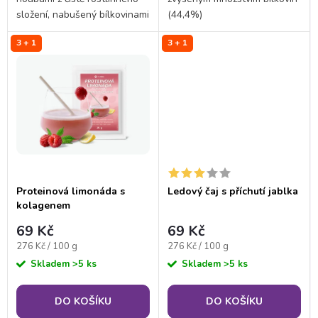
u
složení, nabušený bílkovinami
(44,4%)
k
a chutí, která potěší každého
k
3 + 1
3 + 1
vegana, vegetariána i
t
masožravce - prostě pro
t
každého, kdo...
ů
ů
Proteinová limonáda s
Ledový čaj s příchutí jablka
kolagenem
69 Kč
69 Kč
Měrná
Měrná
276 Kč / 100 g
276 Kč / 100 g
cena:
cena:
Skladem
>5 ks
Skladem
>5 ks
DO KOŠÍKU
DO KOŠÍKU