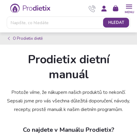
Přejít
NÁKUPNÍ
na
KOŠÍK
obsah
HLEDAT
O Prodietix dietě
Prodietix dietní
manuál
Protože víme, že nákupem našich produktů to nekončí.
Sepsali jsme pro vás všechna důležitá doporučení, návody,
recepty, prostě manuál k našim dietním programům.
Co najdete v Manuálu Prodietix?