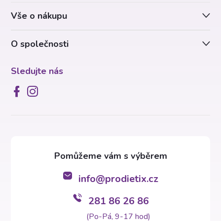
t
Vše o nákupu
í
O společnosti
Sledujte nás
info
@
prodietix.cz
281 86 26 86
(Po-Pá, 9-17 hod)