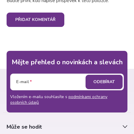
Buďte první, kdo napíše příspěvek k této položce.
PŘIDAT KOMENTÁŘ
Mějte přehled o novinkách a slevách
Z
E-mail
ODEBÍRAT
á
Vložením e-mailu souhlasíte s
podmínkami ochrany
p
osobních údajů
a
Může se hodit