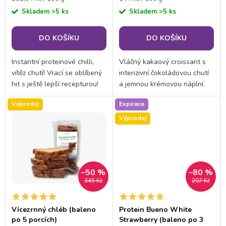
r
cena:
cena:
Skladem
>5 ks
Skladem
>5 ks
o
o
DO KOŠÍKU
DO KOŠÍKU
d
d
Instantní proteinové chilli,
Vláčný kakaový croissant s
u
vítěz chutí! Vrací se oblíbený
intenzivní čokoládovou chutí
u
hit s ještě lepší recepturou!
a jemnou krémovou náplní.
k
Perfektní volba pro všechny
Proteinový croissant Double
k
Výprodej
Expirace
milovníky mexické kuchyně,
Ciok spájí měkké kakaové
t
kteří dbají na low carb, low
těsto s lahodným
Výprodej
t
fat...
čokoládovým krémem a...
ů
ů
–50 %
–80 %
345 Kč
207 Kč
Vícezrnný chléb (baleno
Protein Bueno White
po 5 porcích)
Strawberry (baleno po 3