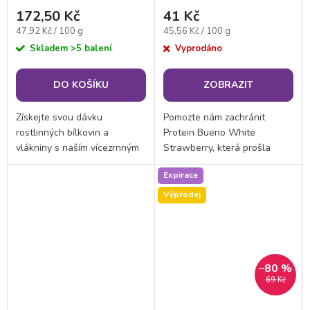
porcích) - expirace
172,50 Kč
41 Kč
31/03/2026
Měrná
Měrná
47,92 Kč / 100 g
45,56 Kč / 100 g
cena:
cena:
Skladem
>5 balení
Vyprodáno
DO KOŠÍKU
ZOBRAZIT
Získejte svou dávku
Pomozte nám zachránit
rostlinných bílkovin a
Protein Bueno White
vlákniny s naším vícezrnným
Strawberry, která prošla
chlebem. Díky kombinaci
datem minimální trvanlivosti
Expirace
pšeničných, žitných,
31. 3. 2026, ale stále je
špaldových a ječných mouk
bezpečná a chuťově v
Výprodej
má chléb výraznou čerstvou
pořádku. Kombinace bílé
chuť,...
čokolády a...
–80 %
69 Kč