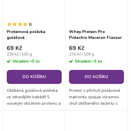
Proteinová polévka
Whey Protein Pro
gulášová
Pistachio Macaron Flavour
69 Kč
69 Kč
Měrná
Měrná
230 Kč / 100 g
276 Kč / 100 g
cena:
cena:
Skladem
>5 ks
Skladem
>5 ks
DO KOŠÍKU
DO KOŠÍKU
Oblíbená gulášová polévka
Protein s příchutí pistáciové
ve zdravějším kabátě! S
makronky spojuje výraznou
vysokým obsahem proteinu a
chuť oblíbeného dezertu s
vlákniny vás spolehlivě
kvalitním syrovátkovým
zasytí, a přitom neobsahuje
proteinem vyrobeným
lepek ani glutamát. Je
technologií CFM (cross-flow
perfektní volbou, když...
microfiltration). Navíc...