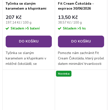
Tyčinka se slaným
Fit Cream Čokoláda -
karamelem a křupinkami
expirace 30/06/2026
Deluxe (baleno po 3
207 Kč
13,50 Kč
porcích)
Měrná
Měrná
197,14 Kč / 100 g
38,57 Kč / 100 g
cena:
cena:
Skladem
>5 balení
Skladem
>5 ks
DO KOŠÍKU
DO KOŠÍKU
Tyčinka se slaným
Pomozte nám zachránit Fit
karamelem a křupinkami v
Cream Čokoláda, který prošel
mléčné čokoládě, se
datem minimální trvanlivosti
sladidlem, vysokým obsahem
30. 6. 2026, ale stále je
Novinka
bílkovin a nízkým obsahem
bezpečný a vhodný ke
cukru.
konzumaci. Tento lehký
čokoládový dezert na...