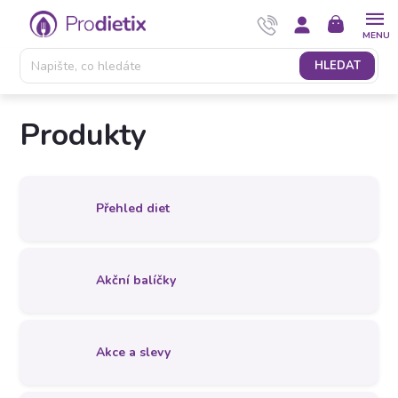
Přejít
NÁKUPNÍ
na
KOŠÍK
obsah
HLEDAT
Produkty
Přehled diet
Akční balíčky
Akce a slevy