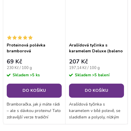
Proteinová polévka
Arašídová tyčinka s
bramborová
karamelem Deluxe (baleno
po 3 porcích)
69 Kč
207 Kč
Měrná
Měrná
230 Kč / 100 g
197,14 Kč / 100 g
cena:
cena:
Skladem
>5 ks
Skladem
>5 balení
DO KOŠÍKU
DO KOŠÍKU
Bramboračka, jak ji máte rádi
Arašídová tyčinka s
– ale s dávkou proteinu! Tato
karamelem v bílé polevě, se
zdravější verze tradiční
sladidlem a polyoly, nízkým
polévky je skvělá pro
obsahem cukru a vysokým
doplnění energie během
obsahem bílkovin.