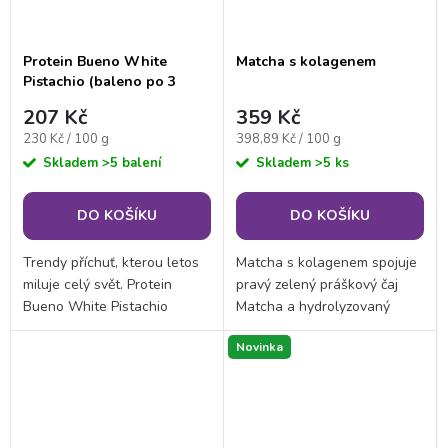
Protein Bueno White
Matcha s kolagenem
Pistachio (baleno po 3
porcích)
207 Kč
359 Kč
Měrná
Měrná
230 Kč / 100 g
398,89 Kč / 100 g
cena:
cena:
Skladem
>5 balení
Skladem
>5 ks
DO KOŠÍKU
DO KOŠÍKU
Trendy příchuť, kterou letos
Matcha s kolagenem spojuje
miluje celý svět. Protein
pravý zelený práškový čaj
Bueno White Pistachio
Matcha a hydrolyzovaný
spojuje křupavou oplatku,
kolagen v jednom doplňku
Novinka
krémovou náplň s 15 %
stravy. Je vhodná pro
pravé pistáciové pasty a
každého, kdo chce podpořit
polevu z jemné bílé...
každodenní péči o svůj...