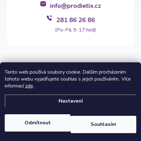
info
@
prodietix.cz
281 86 26 86
(Po-Pá, 9-17 hod)
Tento web používá soubory cookie. Dalším procházením
tohoto webu vyjadřujete souhlas s jejich používáním.. Více
Copyright 2026
Prodietix e-shop
. Všechna práva vyhrazena.
informací
zde
.
Vytvořil Shoptet Premium
Nastavení
Informace na těchto stránkách nenahrazují v žádném případě
odborný lékařský posudek. Výsledky Prodietix diety se mohou lišit
a jsou závislé na individuálních dispozicích zákazníků. Fotografie
Odmítnout
Souhlasím
dietních programů a fází jsou inspirativní vzhledem k možnosti si
svépomocí sestavit skladbu potravin v balíčku.