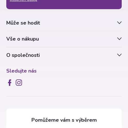
p
k
a
y
Může se hodit
t
v
Vše o nákupu
ý
í
p
O společnosti
i
Sledujte nás
s
u