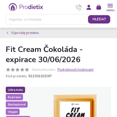
Přejít
NÁKUPNÍ
na
KOŠÍK
obsah
HLEDAT
Výprodej proteinu
Fit Cream Čokoláda -
expirace 30/06/2026
Neohodnoceno
Podrobnosti hodnocení
Kód produktu:
92230101EXP
Ultra keto
Expirace
Bezlepkové
Vegan