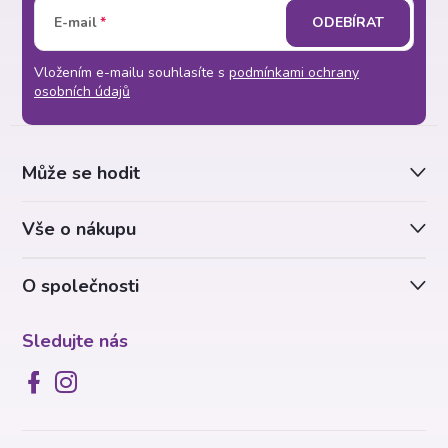
Z
E-mail
ODEBÍRAT
á
Vložením e-mailu souhlasíte s
podmínkami ochrany
p
osobních údajů
a
Může se hodit
t
Vše o nákupu
í
O společnosti
Sledujte nás