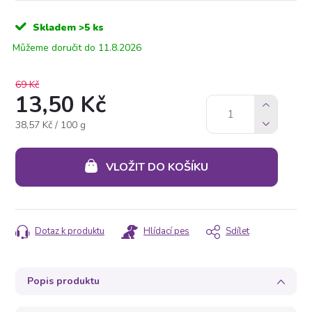
Skladem
>5 ks
11.8.2026
69 Kč
13,50 Kč
Měrná
38,57 Kč / 100 g
cena:
VLOŽIT DO KOŠÍKU
Dotaz k produktu
Hlídací pes
Sdílet
Popis produktu