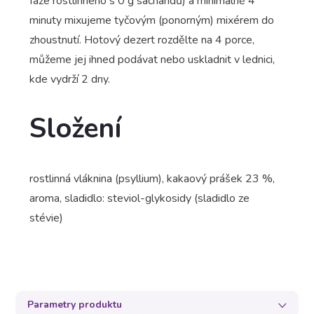
fáze rostlinného s 0 g sacharidů) a minimálně 4
minuty mixujeme tyčovým (ponorným) mixérem do
zhoustnutí. Hotový dezert rozdělte na 4 porce,
můžeme jej ihned podávat nebo uskladnit v lednici,
kde vydrží 2 dny.
Složení
rostlinná vláknina (psyllium), kakaový prášek 23 %,
aroma, sladidlo: steviol-glykosidy (sladidlo ze
stévie)
Parametry produktu