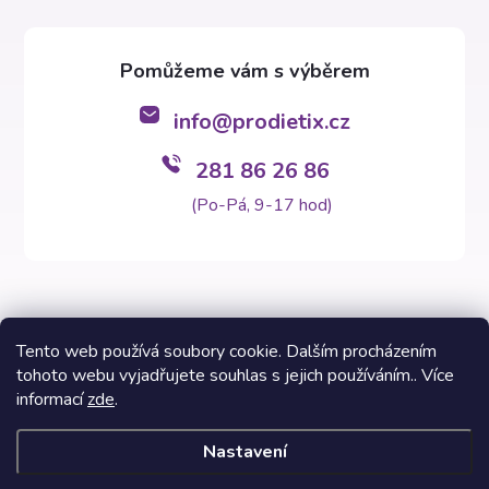
info
@
prodietix.cz
281 86 26 86
(Po-Pá, 9-17 hod)
Tento web používá soubory cookie. Dalším procházením
tohoto webu vyjadřujete souhlas s jejich používáním.. Více
Copyright 2026
Prodietix e-shop
. Všechna práva vyhrazena.
informací
zde
.
Vytvořil Shoptet Premium
Nastavení
Informace na těchto stránkách nenahrazují v žádném případě