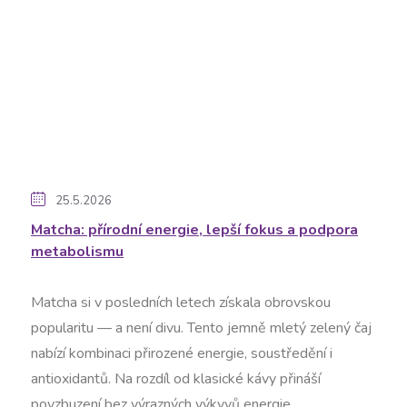
25.5.2026
Matcha: přírodní energie, lepší fokus a podpora
metabolismu
Matcha si v posledních letech získala obrovskou
popularitu — a není divu. Tento jemně mletý zelený čaj
nabízí kombinaci přirozené energie, soustředění i
antioxidantů. Na rozdíl od klasické kávy přináší
povzbuzení bez výrazných výkyvů energie.