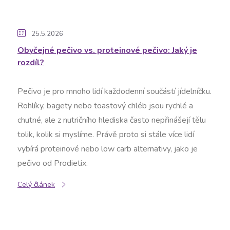
25.5.2026
Obyčejné pečivo vs. proteinové pečivo: Jaký je
rozdíl?
Pečivo je pro mnoho lidí každodenní součástí jídelníčku.
Rohlíky, bagety nebo toastový chléb jsou rychlé a
chutné, ale z nutričního hlediska často nepřinášejí tělu
tolik, kolik si myslíme. Právě proto si stále více lidí
vybírá proteinové nebo low carb alternativy, jako je
pečivo od Prodietix.
Celý článek