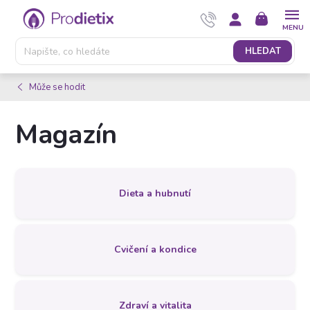
Přejít
NÁKUPNÍ
na
KOŠÍK
obsah
HLEDAT
Může se hodit
Magazín
Dieta a hubnutí
Cvičení a kondice
Zdraví a vitalita