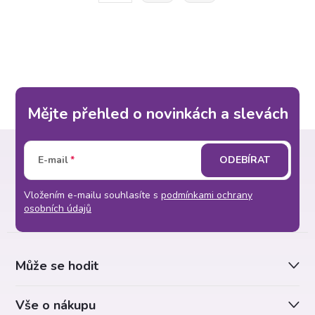
v
r
l
á
n
á
k
d
o
Mějte přehled o novinkách a slevách
v
a
á
Z
c
n
E-mail
ODEBÍRAT
á
í
í
Vložením e-mailu souhlasíte s
podmínkami ochrany
p
p
osobních údajů
r
a
v
Může se hodit
t
k
Vše o nákupu