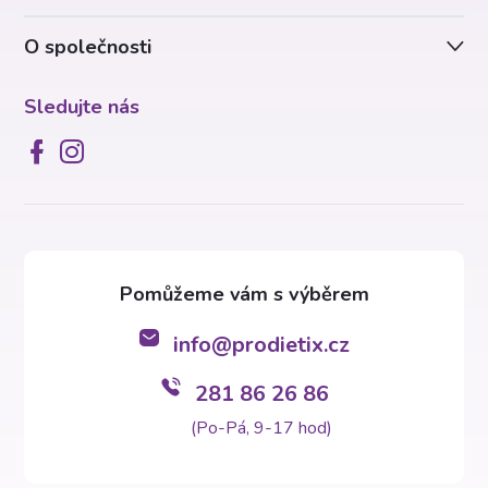
í
y
v
O společnosti
ý
Sledujte nás
p
i
s
u
info
@
prodietix.cz
281 86 26 86
(Po-Pá, 9-17 hod)