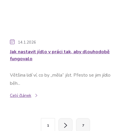
14.1.2026
Jak nastavit jídlo v práci tak, aby dlouhodobě
fungovalo
Většina lidí ví, co by „měla“ jíst. Přesto se jim jídlo
běh...
Celý článek
O
S
1
7
t