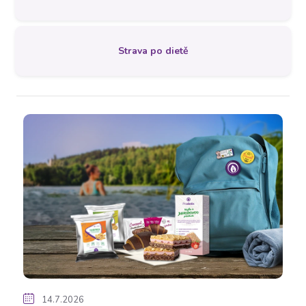
Strava po dietě
V
ý
p
i
s
č
14.7.2026