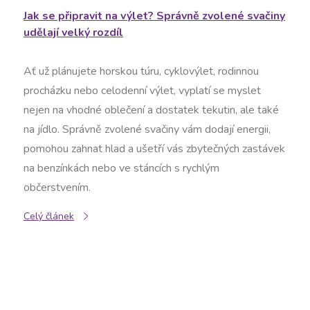
Jak se připravit na výlet? Správně zvolené svačiny
l
udělají velký rozdíl
á
Ať už plánujete horskou túru, cyklovýlet, rodinnou
n
procházku nebo celodenní výlet, vyplatí se myslet
nejen na vhodné oblečení a dostatek tekutin, ale také
k
na jídlo. Správně zvolené svačiny vám dodají energii,
pomohou zahnat hlad a ušetří vás zbytečných zastávek
ů
na benzínkách nebo ve stáncích s rychlým
občerstvením.
Celý článek