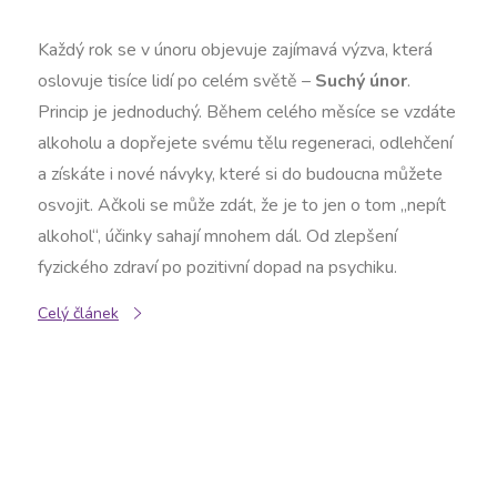
Každý rok se v únoru objevuje zajímavá výzva, která
oslovuje tisíce lidí po celém světě –
Suchý únor
.
Princip je jednoduchý. Během celého měsíce se vzdáte
alkoholu a dopřejete svému tělu regeneraci, odlehčení
a získáte i nové návyky, které si do budoucna můžete
osvojit. Ačkoli se může zdát, že je to jen o tom „nepít
alkohol“, účinky sahají mnohem dál. Od zlepšení
fyzického zdraví po pozitivní dopad na psychiku.
Celý článek