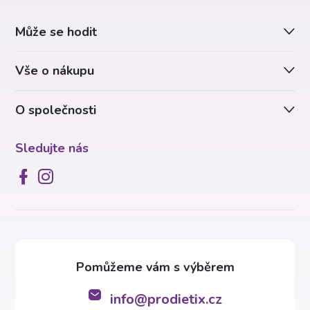
a
Může se hodit
t
Vše o nákupu
í
O společnosti
Sledujte nás
info
@
prodietix.cz