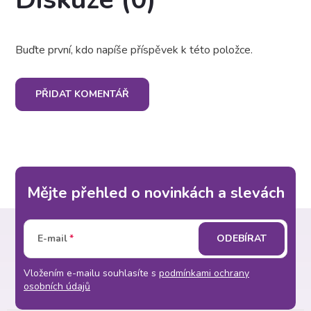
Buďte první, kdo napíše příspěvek k této položce.
PŘIDAT KOMENTÁŘ
Mějte přehled o novinkách a slevách
Z
E-mail
ODEBÍRAT
á
Vložením e-mailu souhlasíte s
podmínkami ochrany
p
osobních údajů