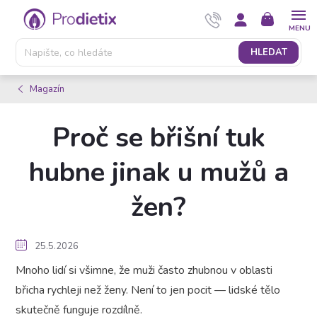
Přejít
NÁKUPNÍ
na
KOŠÍK
obsah
HLEDAT
Magazín
Proč se břišní tuk
hubne jinak u mužů a
žen?
25.5.2026
Mnoho lidí si všimne, že muži často zhubnou v oblasti
břicha rychleji než ženy. Není to jen pocit — lidské tělo
skutečně funguje rozdílně.