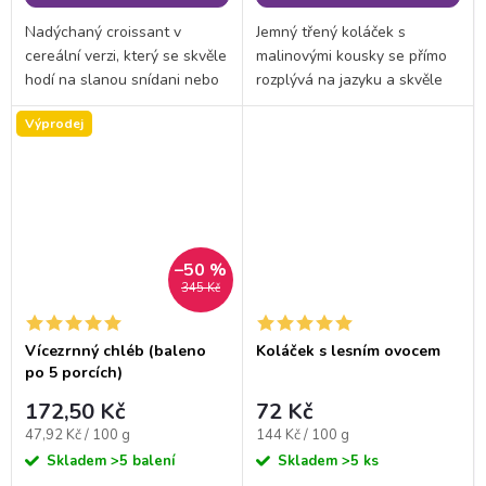
Nadýchaný croissant v
Jemný třený koláček s
cereální verzi, který se skvěle
malinovými kousky se přímo
hodí na slanou snídani nebo
rozplývá na jazyku a skvěle
rychlou svačinu během dne.
vás zasytí. Díky vysokému
Výprodej
Díky vysokému obsahu
obsahu bílkovin a vlákniny se
bílkovin a vlákniny vás zasytí
hodí jako snídaně či svačina
a zapadne i do...
ve všech fázích...
–50 %
345 Kč
Vícezrnný chléb (baleno
Koláček s lesním ovocem
po 5 porcích)
172,50 Kč
72 Kč
Měrná
Měrná
47,92 Kč / 100 g
144 Kč / 100 g
cena:
cena:
Skladem
>5 balení
Skladem
>5 ks