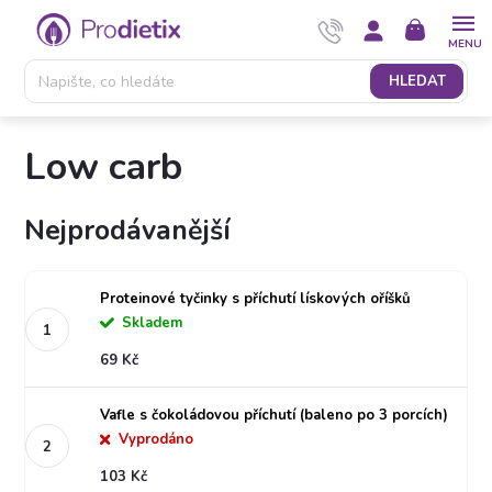
Přejít
NÁKUPNÍ
na
KOŠÍK
obsah
HLEDAT
Low carb
Nejprodávanější
Proteinové tyčinky s příchutí lískových oříšků
Skladem
69 Kč
Vafle s čokoládovou příchutí (baleno po 3 porcích)
Vyprodáno
103 Kč