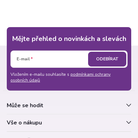
d
á
a
n
k
c
o
í
Mějte přehled o novinkách a slevách
v
á
Z
p
n
E-mail
ODEBÍRAT
r
á
í
v
Vložením e-mailu souhlasíte s
podmínkami ochrany
p
osobních údajů
k
a
y
Může se hodit
t
v
Vše o nákupu
ý
í