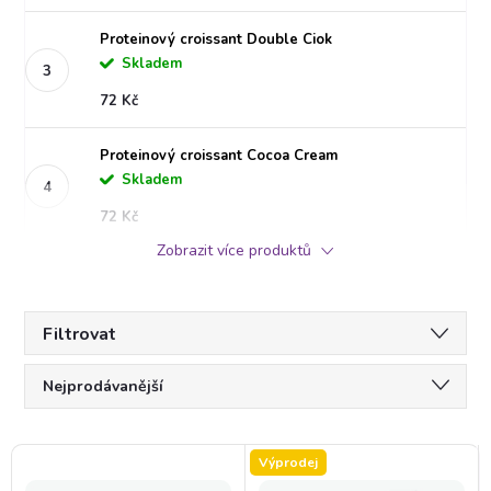
Proteinový croissant Double Ciok
Skladem
72 Kč
Proteinový croissant Cocoa Cream
Skladem
72 Kč
Zobrazit více produktů
Filtrovat
Ř
Nejprodávanější
a
Doporučujeme
V
Výprodej
Nejlevnější