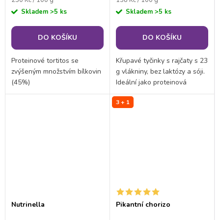
cena:
cena:
Skladem
>5 ks
Skladem
>5 ks
DO KOŠÍKU
DO KOŠÍKU
Proteinové tortitos se
Křupavé tyčinky s rajčaty s 23
zvýšeným množstvím bílkovin
g vlákniny, bez laktózy a sóji.
(45%)
Ideální jako proteinová
svačina i doplněk k salátům.
3 + 1
Minimum cukru, maximum
chuti pro vaše zdraví.
Nutrinella
Pikantní chorizo