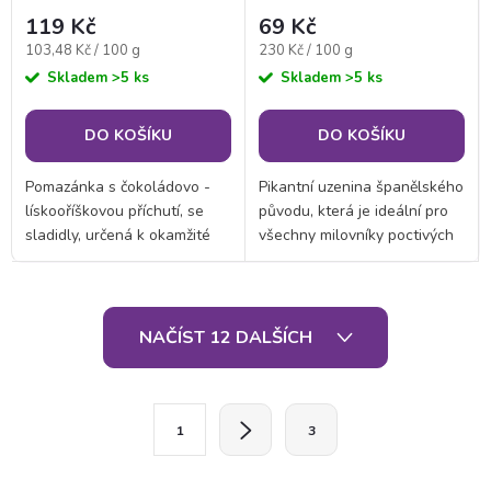
119 Kč
69 Kč
Měrná
Měrná
103,48 Kč / 100 g
230 Kč / 100 g
cena:
cena:
Skladem
>5 ks
Skladem
>5 ks
DO KOŠÍKU
DO KOŠÍKU
Pomazánka s čokoládovo -
Pikantní uzenina španělského
lískooříškovou příchutí, se
původu, která je ideální pro
sladidly, určená k okamžité
všechny milovníky poctivých
spotřebě.
masných výrobků. Naše
chorizo obsahuje
neuvěřitelných 185 g
O
vepřového masa na 100 g...
NAČÍST 12 DALŠÍCH
v
l
S
1
3
t
á
r