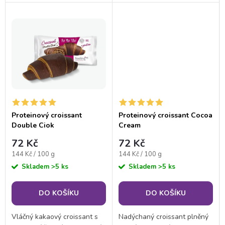
k
chuťové pohárky? Naše
plnohodnotných porcích,
k
proteinové tyčinky s lískovými
které zasytí a potěší. Méně
t
oříšky jsou tou správnou
cukru, více proteinu, stejná
t
volbou. Poleva z...
chuť, na kterou...
ů
ů
Proteinový croissant
Proteinový croissant Cocoa
Double Ciok
Cream
72 Kč
72 Kč
Měrná
Měrná
144 Kč / 100 g
144 Kč / 100 g
cena:
cena:
Skladem
>5 ks
Skladem
>5 ks
DO KOŠÍKU
DO KOŠÍKU
Vláčný kakaový croissant s
Nadýchaný croissant plněný