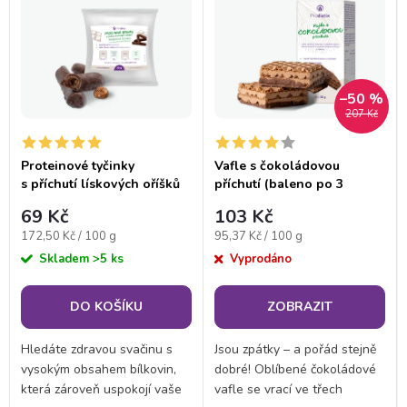
z
ý
Nejdražší
e
p
Abecedně
n
–50 %
i
207 Kč
í
s
Proteinové tyčinky
Vafle s čokoládovou
p
s příchutí lískových oříšků
příchutí (baleno po 3
p
porcích)
69 Kč
103 Kč
r
Měrná
Měrná
172,50 Kč / 100 g
95,37 Kč / 100 g
r
cena:
cena:
Skladem
>5 ks
Vyprodáno
o
o
DO KOŠÍKU
ZOBRAZIT
d
d
Hledáte zdravou svačinu s
Jsou zpátky – a pořád stejně
u
vysokým obsahem bílkovin,
dobré! Oblíbené čokoládové
u
která zároveň uspokojí vaše
vafle se vrací ve třech