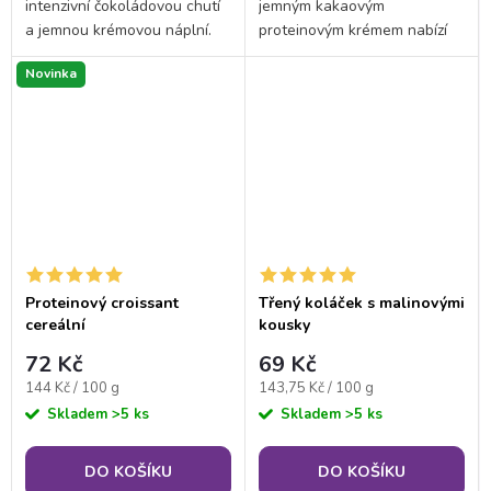
intenzivní čokoládovou chutí
jemným kakaovým
a jemnou krémovou náplní.
proteinovým krémem nabízí
Proteinový croissant Double
neodolatelnou chuť a
Novinka
Ciok spájí měkké kakaové
zároveň 17 gramů bílkovin
těsto s lahodným
pro podporu svalů i při dietě.
čokoládovým krémem a...
S pouhým jedním gramem
cukru...
Proteinový croissant
Třený koláček s malinovými
cereální
kousky
72 Kč
69 Kč
Měrná
Měrná
144 Kč / 100 g
143,75 Kč / 100 g
cena:
cena:
Skladem
>5 ks
Skladem
>5 ks
DO KOŠÍKU
DO KOŠÍKU