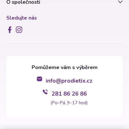
p
O společnosti
i
Sledujte nás
s
u
info
@
prodietix.cz
281 86 26 86
(Po-Pá, 9-17 hod)