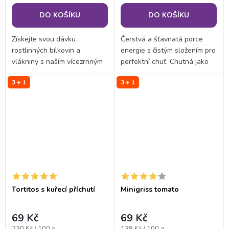
DO KOŠÍKU
DO KOŠÍKU
Získejte svou dávku
Čerstvá a šťavnatá porce
rostlinných bílkovin a
energie s čistým složením pro
vlákniny s naším vícezrnným
perfektní chuť. Chutná jako
chlebem. Díky kombinaci
pravý od babičky, ale bez
3 + 1
3 + 1
pšeničných, žitných,
vysokého obsahu cukru a
špaldových a ječných mouk
tuku. Navíc, díky pořádné
má chléb výraznou čerstvou
dávce bílkovin, je...
chuť,...
Tortitos s kuřecí příchutí
Minigriss tomato
69 Kč
69 Kč
Měrná
Měrná
230 Kč / 100 g
138 Kč / 100 g