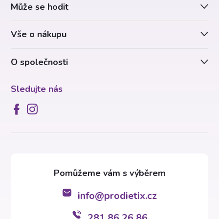
v
Může se hodit
t
k
Vše o nákupu
í
y
v
O společnosti
ý
Sledujte nás
p
i
s
u
info
@
prodietix.cz
281 86 26 86