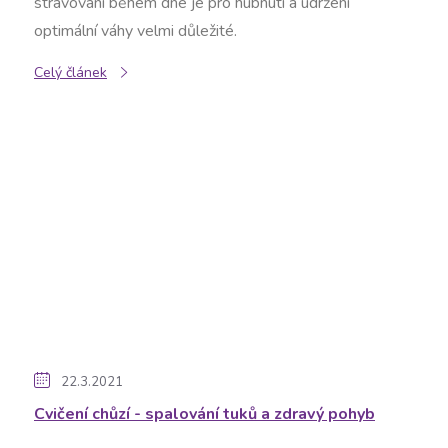
stravování během dne je pro hubnutí a udržení
optimální váhy velmi důležité.
Celý článek
22.3.2021
Cvičení chůzí - spalování tuků a zdravý pohyb