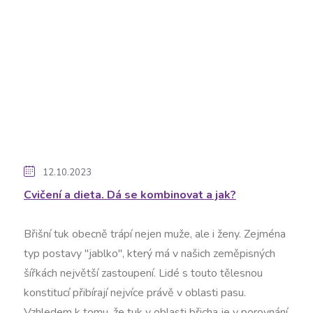
12.10.2023
Cvičení a dieta. Dá se kombinovat a jak?
Břišní tuk obecně trápí nejen muže, ale i ženy. Zejména
typ postavy "jablko", který má v našich zeměpisných
šířkách největší zastoupení. Lidé s touto tělesnou
konstitucí přibírají nejvíce právě v oblasti pasu.
Vzhledem k tomu, že tuk v oblasti břicha je v porovnání