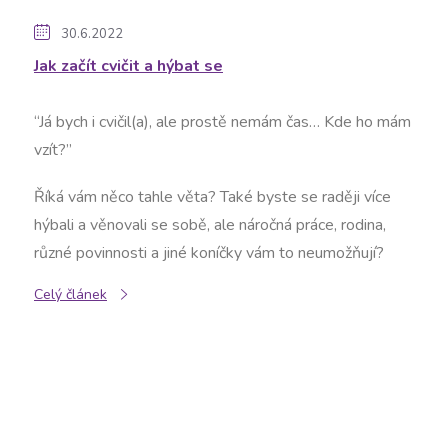
30.6.2022
Jak začít cvičit a hýbat se
“Já bych i cvičil(a), ale prostě nemám čas… Kde ho mám
vzít?”
Říká vám něco tahle věta? Také byste se raději více
hýbali a věnovali se sobě, ale náročná práce, rodina,
různé povinnosti a jiné koníčky vám to neumožňují?
Celý článek