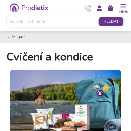
Přejít
NÁKUPNÍ
na
KOŠÍK
obsah
HLEDAT
Magazín
Cvičení a kondice
V
ý
p
i