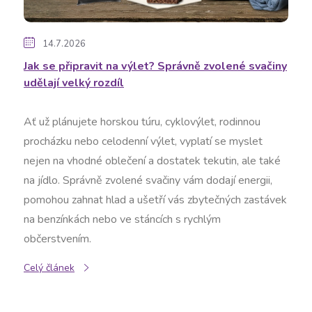
s
č
14.7.2026
Jak se připravit na výlet? Správně zvolené svačiny
l
udělají velký rozdíl
á
Ať už plánujete horskou túru, cyklovýlet, rodinnou
n
procházku nebo celodenní výlet, vyplatí se myslet
nejen na vhodné oblečení a dostatek tekutin, ale také
k
na jídlo. Správně zvolené svačiny vám dodají energii,
pomohou zahnat hlad a ušetří vás zbytečných zastávek
ů
na benzínkách nebo ve stáncích s rychlým
občerstvením.
Celý článek