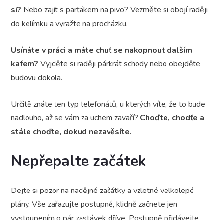
si?
Nebo zajít s parťákem na pivo? Vezměte si obojí raději
do kelímku a vyražte na procházku.
Usínáte v práci a máte chuť se nakopnout dalším
kafem?
Vyjděte si raději párkrát schody nebo obejděte
budovu dokola.
Určitě znáte ten typ telefonátů, u kterých víte, že to bude
nadlouho, až se vám za uchem zavaří?
Choďte, chodťe a
stále choďte, dokud nezavěsíte.
Nepřepalte začátek
Dejte si pozor na nadějné začátky a vzletné velkolepé
plány. Vše zařazujte postupně, klidně začnete jen
vystoupením o pár zastávek dříve. Postupně přidávejte