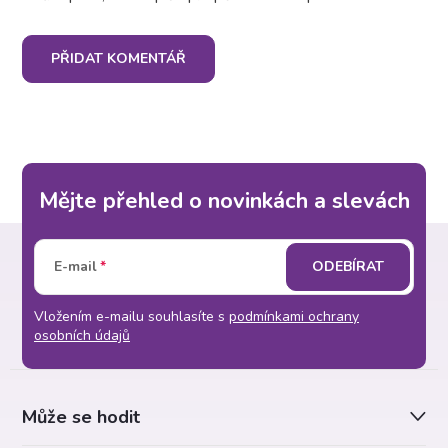
PŘIDAT KOMENTÁŘ
Mějte přehled o novinkách a slevách
Z
E-mail
ODEBÍRAT
á
Vložením e-mailu souhlasíte s
podmínkami ochrany
p
osobních údajů
a
Může se hodit
t