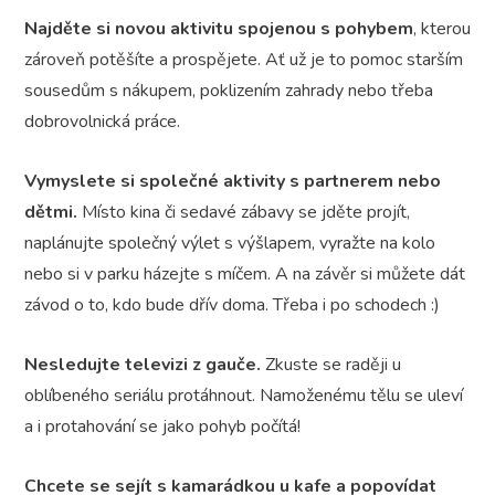
Najděte si novou aktivitu spojenou s pohybem
, kterou
zároveň potěšíte a prospějete. Ať už je to pomoc starším
sousedům s nákupem, poklizením zahrady nebo třeba
dobrovolnická práce.
Vymyslete si společné aktivity s partnerem nebo
dětmi.
Místo kina či sedavé zábavy se jděte projít,
naplánujte společný výlet s výšlapem, vyražte na kolo
nebo si v parku házejte s míčem. A na závěr si můžete dát
závod o to, kdo bude dřív doma. Třeba i po schodech :)
Nesledujte televizi z gauče.
Zkuste se raději u
oblíbeného seriálu protáhnout. Namoženému tělu se uleví
a i protahování se jako pohyb počítá!
Chcete se sejít s kamarádkou u kafe a popovídat