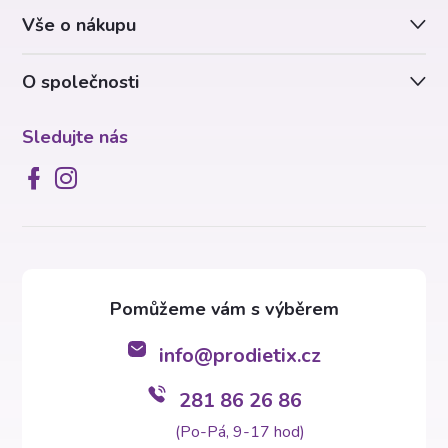
Vše o nákupu
í
O společnosti
Sledujte nás
info
@
prodietix.cz
281 86 26 86
(Po-Pá, 9-17 hod)