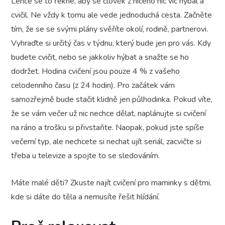
Lehce se to řekne, aby se člověk z ničeho nic víc hýbal a
cvičil. Ne vždy k tomu ale vede jednoduchá cesta. Začněte
tím, že se se svými plány svěříte okolí, rodině, partnerovi.
Vyhraďte si určitý čas v týdnu, který bude jen pro vás. Kdy
budete cvičit, nebo se jakkoliv hýbat a snažte se ho
dodržet. Hodina cvičení jsou pouze 4 % z vašeho
celodenního času (z 24 hodin). Pro začátek vám
samozřejmě bude stačit klidně jen půlhodinka. Pokud víte,
že se vám večer už nic nechce dělat, naplánujte si cvičení
na ráno a trošku si přivstaňte. Naopak, pokud jste spíše
večerní typ, ale nechcete si nechat ujít seriál, zacvičte si
třeba u televize a spojte to se sledováním.
Máte malé děti? Zkuste najít cvičení pro maminky s dětmi,
kde si dáte do těla a nemusíte řešit hlídání.