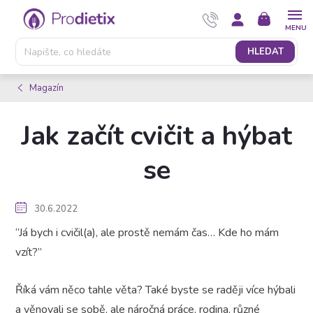
Přejít
NÁKUPNÍ
na
KOŠÍK
obsah
HLEDAT
Magazín
Jak začít cvičit a hýbat
se
30.6.2022
“Já bych i cvičil(a), ale prostě nemám čas… Kde ho mám
vzít?”
Říká vám něco tahle věta? Také byste se raději více hýbali
a věnovali se sobě, ale náročná práce, rodina, různé