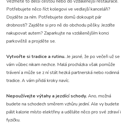
Vezměte to delší cestou nebo do vzdálenější restaurace.
Potřebujete něco říct kolegovi ve vedlejší kanceláři?
Dojděte za ním. Potřebujete domů dokoupit pár
drobností? Zajděte si pro ně do obchodu pěšky. Jezdíte
nakupovat autem? Zaparkujte na vzdálenějším konci
parkoviště a projděte se.
Vytvořte si tradice a rutinu.
Je jasné, že po večeři už se
vám vůbec nikam nechce. Malá procházka však pomůže
trávení a může se z ní stát hezká partnerská nebo rodinná
tradice. A vám přidá kroky navíc.
Nepoužívejte výtahy a jezdící schody.
Ano, možná
budete na schodech směrem vzhůru jediní. Ale vy budete
pálit kalorie místo elektřiny a uděláte něco pro své zdraví i
fyzičku.