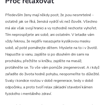
Proč relaxovat
Především ženy mají někdy pocit, že jsou nesmrtelné -
ostatně jak se říká, ženská vydrží víc než člověk. Všechno
má ale však svojí hranici a vy rozhodně nechcete vyhořet.
Tím neprospějete ani sobě, ani ostatním. V letadle vám
vždy řeknou, že nejdřív nasazujete kyslíkovou masku
sobě, až poté pomáhejte dětem. Myslete na to i v životě.
Napusťte si vanu, zajděte si po dlouhém dni sami na
procházku, přečtěte si knížku, zajděte na masáž,
protáhněte se. To vše vám pomůže zregenerovat. A i když
zařadíte do života hodně pohybu, neopomeňte to důležité.
Svaly i kondice rostou v době regenerace, tedy v době
odpočinku, a proto tvoří relax základní stavební kámen
fyzického i mentálního zdraví.