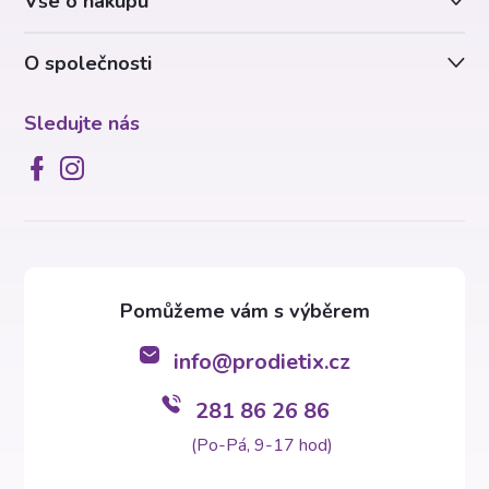
Vše o nákupu
í
y
v
O společnosti
ý
Sledujte nás
p
i
s
u
info
@
prodietix.cz
281 86 26 86
(Po-Pá, 9-17 hod)