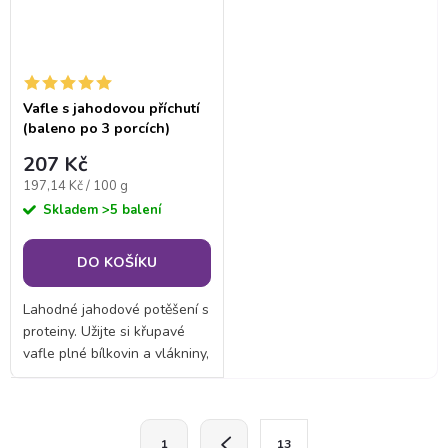
Vafle s jahodovou příchutí
(baleno po 3 porcích)
207 Kč
Měrná
197,14 Kč / 100 g
cena:
Skladem
>5 balení
DO KOŠÍKU
Lahodné jahodové potěšení s
proteiny. Užijte si křupavé
vafle plné bílkovin a vlákniny,
které jsou bez přidaných
cukrů. Perfektní volba pro
rychlé občerstvení nebo po...
O
S
1
13