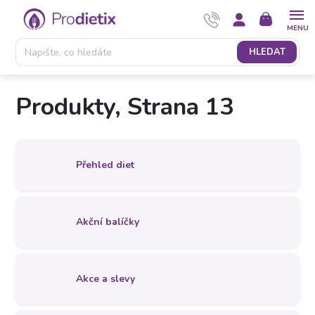
Přejít
NÁKUPNÍ
na
KOŠÍK
obsah
HLEDAT
Produkty
, Strana 13
Přehled diet
Akční balíčky
Akce a slevy