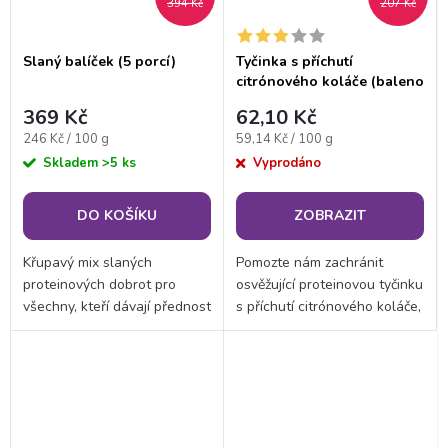
394 Kč
207 Kč
Slaný balíček (5 porcí)
Tyčinka s příchutí
citrónového koláče (baleno
po 3 porcích) - expirace
369 Kč
62,10 Kč
20/04/2026
Měrná
Měrná
246 Kč / 100 g
59,14 Kč / 100 g
cena:
cena:
Skladem
>5 ks
Vyprodáno
DO KOŠÍKU
ZOBRAZIT
Křupavý mix slaných
Pomozte nám zachránit
proteinových dobrot pro
osvěžující proteinovou tyčinku
všechny, kteří dávají přednost
s příchutí citrónového koláče,
slanému před sladkým. Tento
která prošla datem minimální
balíček spojuje výrazné chutě,
trvanlivosti 20. 4. 2026, ale
vysoký obsah bílkovin a
stále je zcela bezpečná a
praktické balení v...
vhodná...