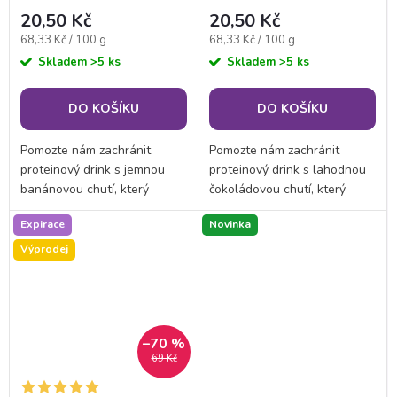
31/05/2026
31/05/2026
20,50 Kč
20,50 Kč
Měrná
Měrná
68,33 Kč / 100 g
68,33 Kč / 100 g
cena:
cena:
Skladem
>5 ks
Skladem
>5 ks
DO KOŠÍKU
DO KOŠÍKU
Pomozte nám zachránit
Pomozte nám zachránit
proteinový drink s jemnou
proteinový drink s lahodnou
banánovou chutí, který
čokoládovou chutí, který
prošel datem minimální
prošel datem minimální
Expirace
Novinka
trvanlivosti 31. 5. 2026, ale
trvanlivosti 31. 5. 2026, ale
stále je zcela bezpečný a
stále je zcela bezpečný a
Výprodej
vhodný ke konzumaci. Tento...
vhodný ke konzumaci....
–70 %
69 Kč