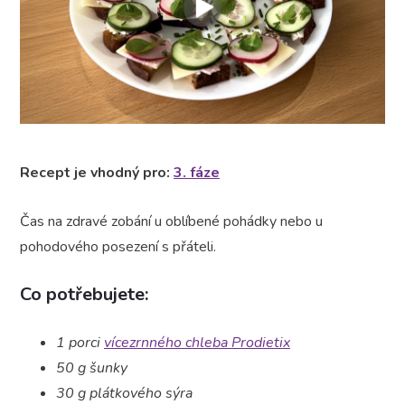
Recept je vhodný pro:
3. fáze
Čas na zdravé zobání u oblíbené pohádky nebo u
pohodového posezení s přáteli.
Co potřebujete:
1 porci
vícezrnného chleba Prodietix
50 g šunky
30 g plátkového sýra