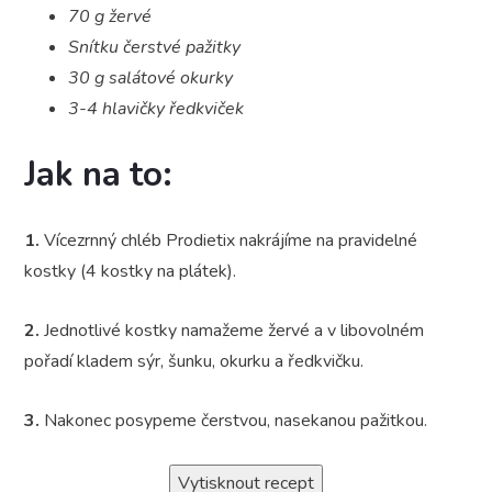
70 g žervé
Snítku čerstvé pažitky
30 g salátové okurky
3-4 hlavičky ředkviček
Jak na to:
1.
Vícezrnný chléb Prodietix nakrájíme na pravidelné
kostky (4 kostky na plátek).
2.
Jednotlivé kostky namažeme žervé a v libovolném
pořadí kladem sýr, šunku, okurku a ředkvičku.
3.
Nakonec posypeme čerstvou, nasekanou pažitkou.
Vytisknout recept