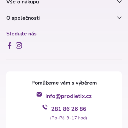
Vše o nákupu
í
O společnosti
Sledujte nás
info
@
prodietix.cz
281 86 26 86
(Po-Pá, 9-17 hod)