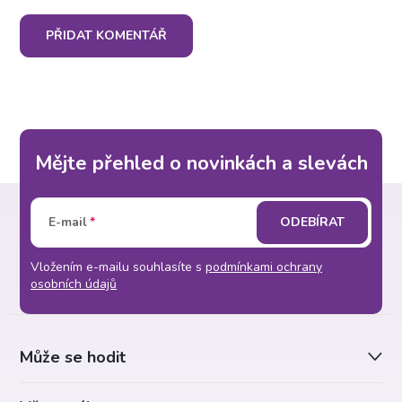
PŘIDAT KOMENTÁŘ
Mějte přehled o novinkách a slevách
Z
E-mail
ODEBÍRAT
á
Vložením e-mailu souhlasíte s
podmínkami ochrany
p
osobních údajů
a
Může se hodit
t