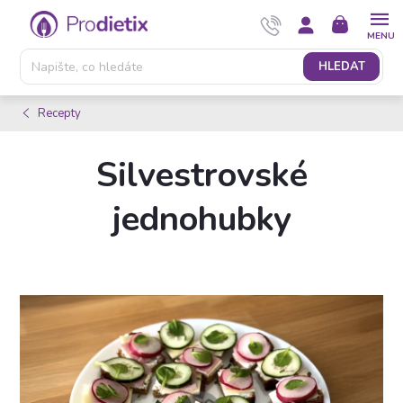
Přejít
NÁKUPNÍ
na
KOŠÍK
obsah
HLEDAT
Recepty
Silvestrovské
jednohubky