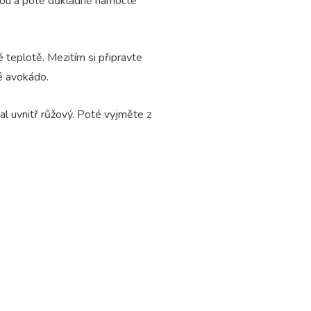
rkou a poté důkladně namočte
teplotě. Mezitím si připravte
né avokádo.
al uvnitř růžový. Poté vyjměte z