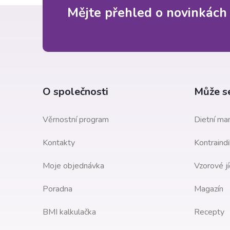
Z
Mějte přehled o novinkách
á
p
a
O společnosti
Může se
t
Věrnostní program
Dietní man
í
Kontakty
Kontraindi
Moje objednávka
Vzorové jí
Poradna
Magazín
BMI kalkulačka
Recepty