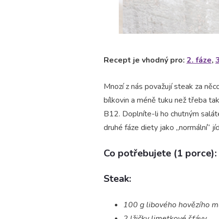
Recept je vhodný pro:
2. fáze
,
3
Mnozí z nás považují steak za něc
bílkovin a méně tuku než třeba tak
B12. Doplníte-li ho chutným salát
druhé fáze diety jako „normální“ jíd
Co potřebujete (1 porce):
Steak:
100 g libového hovězího m
2 lžičky limetkové šťávy