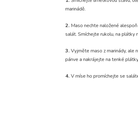
1.
Smíchejte limetkovou šťávu, ol
marinádě.
2.
Maso nechte naložené alespoň 4
salát. Smíchejte rukolu, na plátky
3.
Vyjměte maso z marinády, ale ne
pánve a nakrájejte na tenké plátky
4.
V míse ho promíchejte se salát