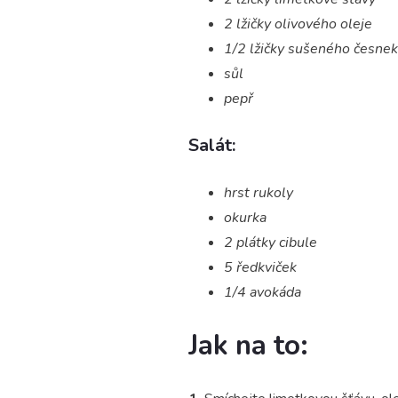
2 lžičky olivového oleje
1/2 lžičky sušeného česne
sůl
pepř
Salát:
hrst rukoly
okurka
2 plátky cibule
5 ředkviček
1/4 avokáda
Jak na to: