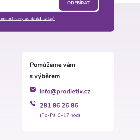
ODEBÍRAT
ami ochrany osobních údajů
info
@
prodietix.cz
281 86 26 86
(Po-Pá, 9-17 hod)