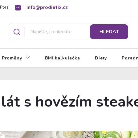
info@prodietix.cz
Poradna
BMI kalkulačka
O Prodietix dietě
HLEDAT
Proměny
BMI kalkulačka
Diety
Porad
lát s hovězím stea