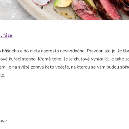
. fáze
o hříšného a do diety naprosto nevhodného. Pravdou ale je, že li
ové kuřecí stehno. Kromě toho, že je chuťově vynikající, je také z
em, je na světě zdravá keto večeře, na kterou se vám budou sbíha
lo.
asa