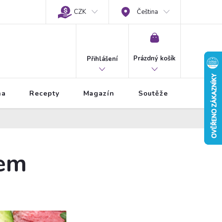
CZK
Čeština
NÁKUPNÍ
KOŠÍK
Prázdný košík
Přihlášení
na
Recepty
Magazín
Soutěže
kem