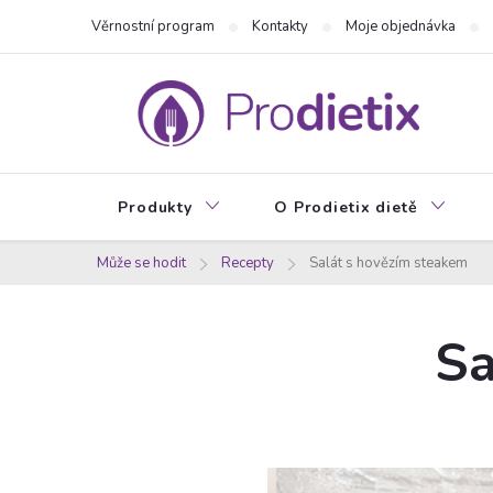
Přejít
Věrnostní program
Kontakty
Moje objednávka
na
obsah
Produkty
O Prodietix dietě
Může se hodit
Recepty
Salát s hovězím steakem
Sa