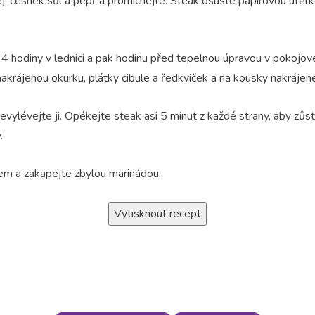
ej, česnek sůl a pepř a promíchejte. Steak osušte papírovou utě
 hodiny v lednici a pak hodinu před tepelnou úpravou v pokojové 
 nakrájenou okurku, plátky cibule a ředkviček a na kousky nakráje
vylévejte ji. Opékejte steak asi 5 minut z každé strany, aby zůst
.
em a zakapejte zbylou marinádou.
Vytisknout recept