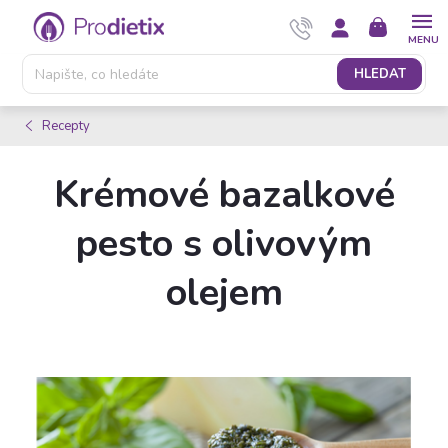
Přejít
NÁKUPNÍ
na
KOŠÍK
obsah
HLEDAT
Recepty
Krémové bazalkové
pesto s olivovým
olejem