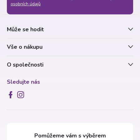
p
osobních údajů
a
Může se hodit
t
Vše o nákupu
í
O společnosti
Sledujte nás