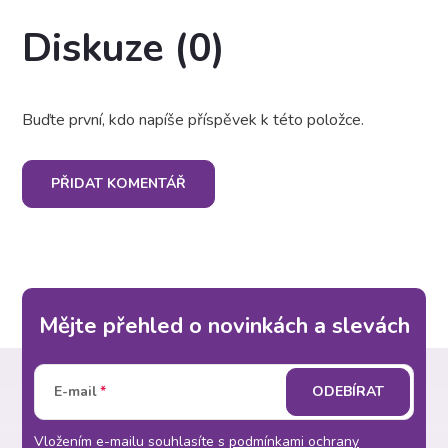
Diskuze (0)
Buďte první, kdo napíše příspěvek k této položce.
PŘIDAT KOMENTÁŘ
Mějte přehled o novinkách a slevách
Z
E-mail
ODEBÍRAT
á
Vložením e-mailu souhlasíte s
podmínkami ochrany