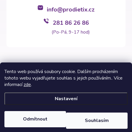
info
@
prodietix.cz
281 86 26 86
(Po-Pá, 9-17 hod)
Tento web používá soubory cookie. Dalším procházením
tohoto webu vyjadřujete souhlas s jejich používáním.. Více
Copyright 2026
Prodietix e-shop
. Všechna práva vyhrazena.
informací
zde
.
Vytvořil Shoptet Premium
Nastavení
Informace na těchto stránkách nenahrazují v žádném případě
odborný lékařský posudek. Výsledky Prodietix diety se mohou lišit
a jsou závislé na individuálních dispozicích zákazníků. Fotografie
Odmítnout
Souhlasím
dietních programů a fází jsou inspirativní vzhledem k možnosti si
svépomocí sestavit skladbu potravin v balíčku.