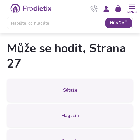
Prejsť
NÁKUPNÝ
na
KOŠÍK
obsah
HĽADAŤ
Může se hodit
, Strana
27
Súťaže
Magazín