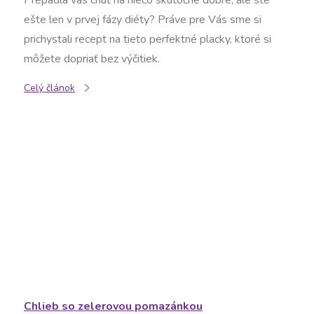
Prepadla vás chuť na niečo skutočne dobré, ale ste
á
ešte len v prvej fázy diéty? Práve pre Vás sme si
n
prichystali recept na tieto perfektné placky, ktoré si
môžete dopriať bez výčitiek.
k
Celý článok
o
v
Chlieb so zelerovou pomazánkou