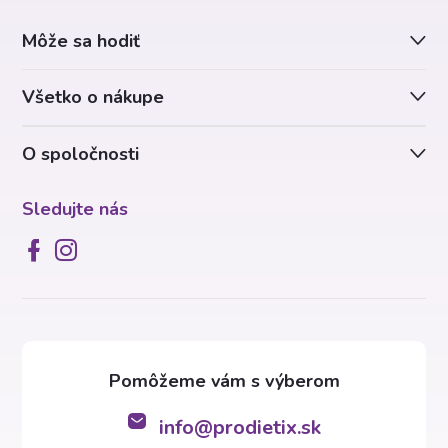
ä
r
Môže sa hodiť
t
v
Všetko o nákupe
i
k
y
O spoločnosti
e
v
Sledujte nás
ý
p
i
s
u
info
@
prodietix.sk