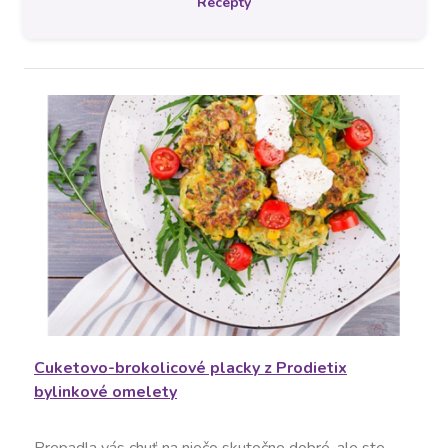
Recepty
V
ý
p
i
s
č
Cuketovo-brokolicové placky z Prodietix
bylinkové omelety
l