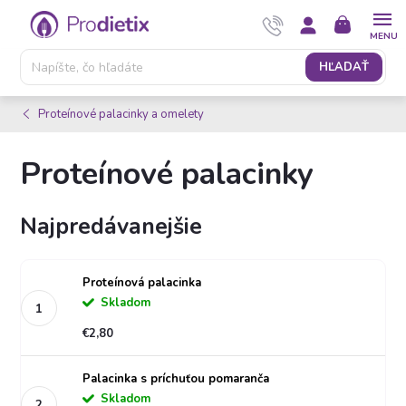
Prejsť
NÁKUPNÝ
na
KOŠÍK
obsah
HĽADAŤ
Proteínové palacinky a omelety
Proteínové palacinky
Najpredávanejšie
Proteínová palacinka
Skladom
€2,80
Palacinka s príchuťou pomaranča
Skladom