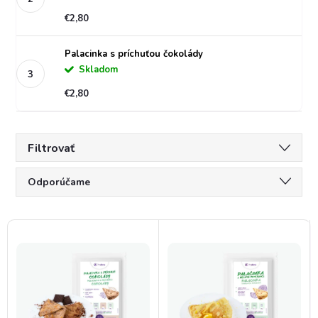
€2,80
Palacinka s príchuťou čokolády
Skladom
€2,80
Filtrovať
R
Odporúčame
a
Najlacnejšie
V
Najdrahšie
d
ý
Najpredávanejšie
e
p
Abecedne