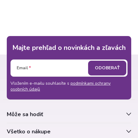
O
doplnenie energie počas
náročného dňa....
v
l
á
Majte prehľad o novinkách a zľavách
d
Z
a
Email
ODOBERAŤ
á
c
Vložením e-mailu souhlasíte s
podmínkami ochrany
p
i
osobních údajů
e
ä
p
Môže sa hodiť
t
r
Všetko o nákupe