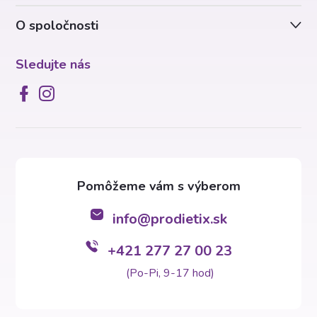
i
v
O spoločnosti
e
k
y
Sledujte nás
v
ý
p
i
s
info
@
prodietix.sk
u
+421 277 27 00 23
(Po-Pi, 9-17 hod)