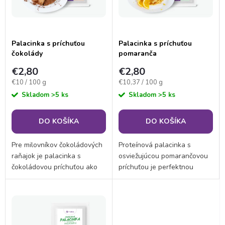
n
i
i
s
Palacinka s príchuťou
Palacinka s príchuťou
e
čokolády
pomaranča
p
€2,80
€2,80
p
Jednotková
Jednotková
€10 / 100 g
€10,37 / 100 g
r
cena:
cena:
Skladom
>5 ks
Skladom
>5 ks
r
o
DO KOŠÍKA
DO KOŠÍKA
o
d
Pre milovníkov čokoládových
Proteínová palacinka s
d
raňajok je palacinka s
osviežujúcou pomarančovou
u
čokoládovou príchuťou ako
príchuťou je perfektnou
u
stvorená. Pre svoju
voľbou pre toho, kto hľadá
k
jednoduchú prípravu sa hodí
rýchly, ale zároveň lahodný
k
aj ako desiata vo všetkých
obed alebo večeru. S
t
fázach proteínovej (keto)...
vysokým obsahom bielkovín
a...