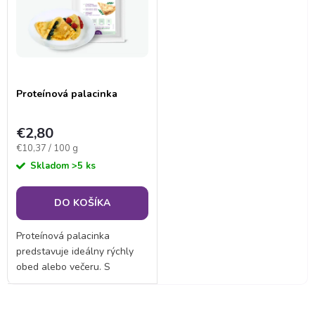
t
o
o
v
v
Proteínová palacinka
€2,80
Jednotková
€10,37 / 100 g
cena:
Skladom
>5 ks
DO KOŠÍKA
Proteínová palacinka
predstavuje ideálny rýchly
obed alebo večeru. S
pridaným vápnikom a
vysokým obsahom bielkovín
je perfektnou voľbou na