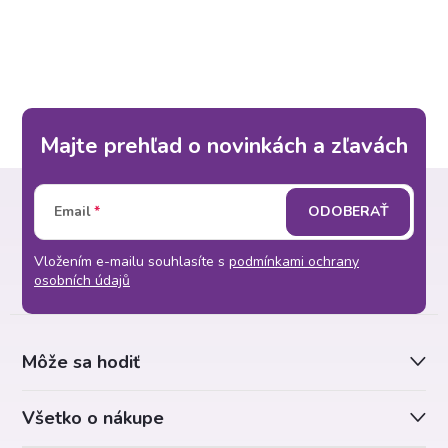
r
d
á
a
n
k
c
o
i
Majte prehľad o novinkách a zľavách
v
a
Z
e
n
Email
ODOBERAŤ
p
á
i
e
r
Vložením e-mailu souhlasíte s
podmínkami ochrany
p
osobních údajů
v
ä
k
Môže sa hodiť
t
y
Všetko o nákupe
v
i