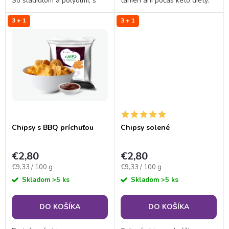
u
So sladidlom a polyolmi, s
tanieri ani počas keto diéty.
u
nízkym obsahom cukru a
Croissant si môžete
k
3 + 1
3 + 1
vysokým obsahom bielkovín.
vychutnať kedykoľvek počas
k
všetkých fáz proteínovej
t
(keto) diéty, alebo ako...
t
o
o
v
v
Chipsy s BBQ príchuťou
Chipsy solené
€2,80
€2,80
Jednotková
Jednotková
€9,33 / 100 g
€9,33 / 100 g
cena:
cena:
Skladom
>5 ks
Skladom
>5 ks
DO KOŠÍKA
DO KOŠÍKA