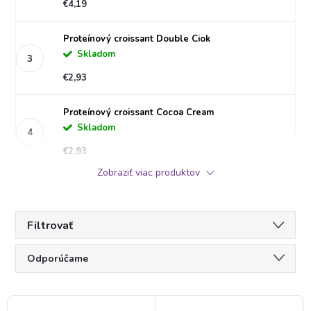
€4,19
Proteínový croissant Double Ciok
Skladom
€2,93
Proteínový croissant Cocoa Cream
Skladom
€2,93
Zobraziť viac produktov
Filtrovať
R
Odporúčame
a
Najlacnejšie