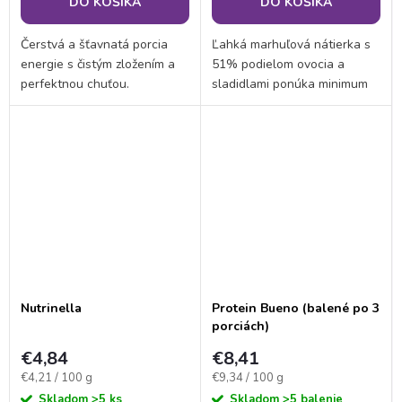
DO KOŠÍKA
DO KOŠÍKA
Čerstvá a šťavnatá porcia
Ľahká marhuľová nátierka s
energie s čistým zložením a
51% podielom ovocia a
perfektnou chuťou.
sladidlami ponúka minimum
Pripravená ako od babičky,
cukru, skvelú chuť a žiadne
ale bez vysokého obsahu
deklarovateľné alergény.
cukru a tuku. Navyše, vďaka
Vďaka nízkej energetickej
poriadnej dávke bielkovín...
hodnote je ideálny pre...
Nutrinella
Protein Bueno (balené po 3
porciách)
€4,84
€8,41
Jednotková
Jednotková
€4,21 / 100 g
€9,34 / 100 g
cena:
cena:
Skladom
>5 ks
Skladom
>5 balenie