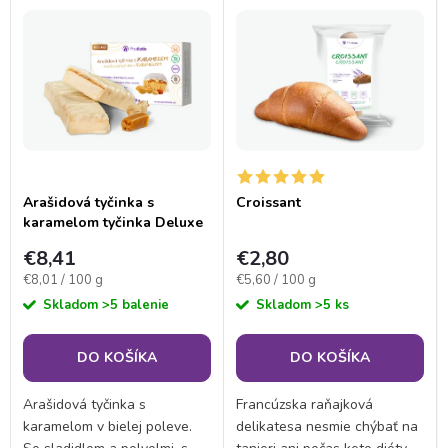
V
Najdrahšie
d
ý
Najpredávanejšie
e
p
Abecedne
n
i
i
s
Arašidová tyčinka s
Croissant
e
karamelom tyčinka Deluxe
p
(balené po 3 porciách)
€8,41
€2,80
p
Jednotková
Jednotková
€8,01 / 100 g
€5,60 / 100 g
r
cena:
cena:
Skladom
>5 balenie
Skladom
>5 ks
r
o
DO KOŠÍKA
DO KOŠÍKA
o
d
Arašidová tyčinka s
Francúzska raňajková
d
karamelom v bielej poleve.
delikatesa nesmie chýbať na