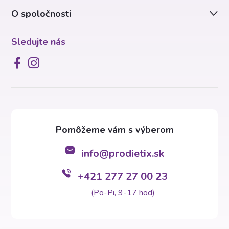
ý
O spoločnosti
e
p
Sledujte nás
i
s
u
info
@
prodietix.sk
+421 277 27 00 23
(Po-Pi, 9-17 hod)