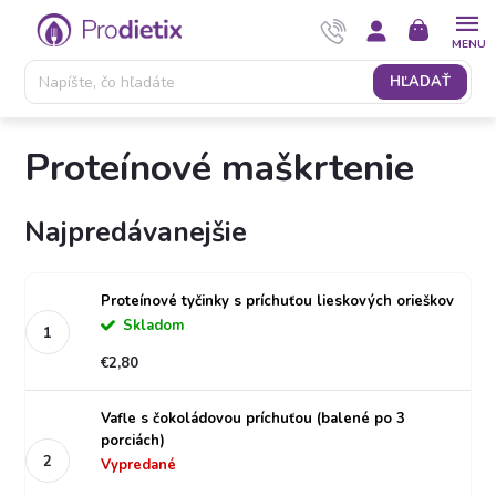
Prejsť
NÁKUPNÝ
na
KOŠÍK
obsah
HĽADAŤ
Proteínové maškrtenie
Najpredávanejšie
Proteínové tyčinky s príchuťou lieskových orieškov
Skladom
€2,80
Vafle s čokoládovou príchuťou (balené po 3
porciách)
Vypredané