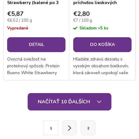
Strawberry (balené po 3
príchuťou lieskových
porciách)
orieškov
€5,87
€2,80
Jednotková
Jednotková
€6,52 / 100 g
€7 / 100 g
cena:
cena:
Vypredané
Skladom
>5 ks
DETAIL
DO KOŠÍKA
Ovocná sviežosť na
Hľadáte zdravú desiatu s
proteínový spôsob. Protein
vysokým obsahom bielkovín,
Bueno White Strawberry
ktorá zároveň uspokojí vaše
kombinuje chrumkavú
chuťové poháriky? Naše
oblátku, krémovú náplň s
proteínové tyčinky s
chuťou jahôd a polevu z
lieskovými orieškami sú tou
O
jemnej bielej čokolády. K
správnou voľbou. Poleva z...
NAČÍTAŤ 10 ĎALŠÍCH
tomu 34 %...
v
l
S
1
2
t
á