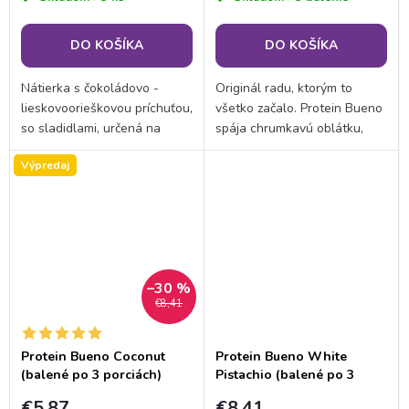
DO KOŠÍKA
DO KOŠÍKA
Nátierka s čokoládovo -
Originál radu, ktorým to
lieskovoorieškovou príchuťou,
všetko začalo. Protein Bueno
so sladidlami, určená na
spája chrumkavú oblátku,
okamžitú spotrebu.
krémovú náplň so 16 %
Výpredaj
pravej lieskovoorieškovej
pasty a polevu z tmavej
čokolády. K tomu 32 %...
–30 %
€8,41
Protein Bueno Coconut
Protein Bueno White
(balené po 3 porciách)
Pistachio (balené po 3
porciách)
€5,87
€8,41