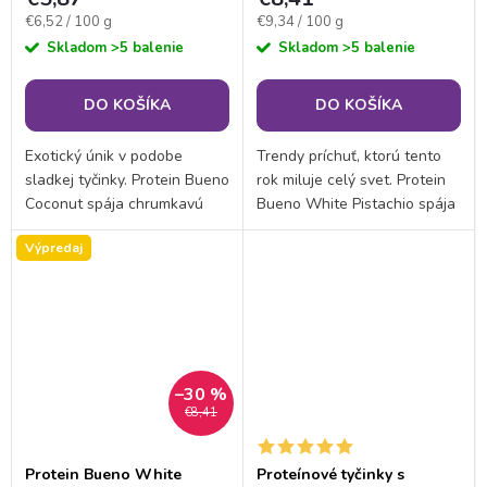
Jednotková
Jednotková
€6,52 / 100 g
€9,34 / 100 g
cena:
cena:
Skladom
>5 balenie
Skladom
>5 balenie
DO KOŠÍKA
DO KOŠÍKA
Exotický únik v podobe
Trendy príchuť, ktorú tento
sladkej tyčinky. Protein Bueno
rok miluje celý svet. Protein
Coconut spája chrumkavú
Bueno White Pistachio spája
oblátku, krémovú náplň s
chrumkavú oblátku, krémovú
Výpredaj
kokosovou chuťou a polevu z
náplň s 15 % pravej
tmavej čokolády. K tomu 28
pistáciovej pasty a polevu z
% bielkovín, vysoký...
jemnej bielej...
–30 %
€8,41
Protein Bueno White
Proteínové tyčinky s