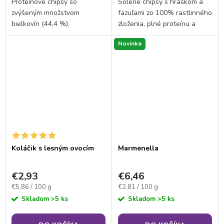
Proteínové chipsy so
Solené chipsy s hráškom a
zvýšeným množstvom
fazuľami zo 100% rastlinného
bielkovín (44,4 %).
zloženia, plné proteínu a
nekompromisne
Novinka
odzbrojujúcou chuťou.
Neobsahujú vajíčka, laktózu
ani žiadny pridaný cukor. Sú...
Koláčik s lesným ovocím
Marmenella
€2,93
€6,46
Jednotková
Jednotková
€5,86 / 100 g
€2,81 / 100 g
cena:
cena:
Skladom
>5 ks
Skladom
>5 ks