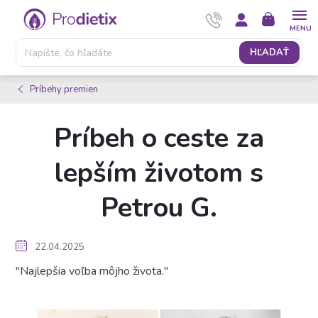
Prejsť
NÁKUPNÝ
na
KOŠÍK
obsah
HĽADAŤ
Príbehy premien
Príbeh o ceste za
lepším životom s
Petrou G.
22.04.2025
"Najlepšia voľba môjho života."