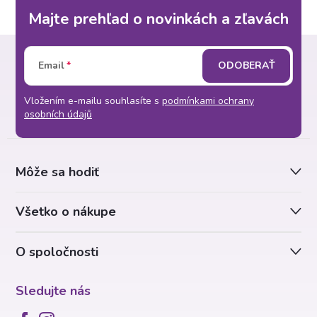
Majte prehľad o novinkách a zľavách
Z
Email
ODOBERAŤ
á
Vložením e-mailu souhlasíte s
podmínkami ochrany
p
osobních údajů
ä
Môže sa hodiť
t
Všetko o nákupe
i
O spoločnosti
e
Sledujte nás