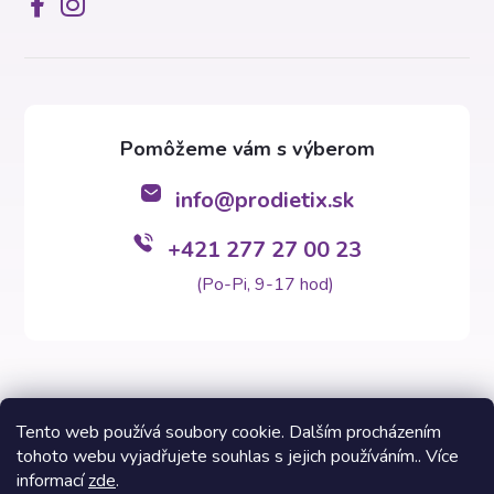
info
@
prodietix.sk
+421 277 27 00 23
(Po-Pi, 9-17 hod)
Tento web používá soubory cookie. Dalším procházením
tohoto webu vyjadřujete souhlas s jejich používáním.. Více
Copyright 2026
Prodietix e-shop
. Všetky práva vyhradené.
informací
zde
.