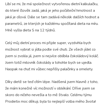
Líbí se mi, že má společnost vytvořenou dietní kalkulačku,
do které člověk zadá, jaká je jeho počáteční hmotnost a
jaká je cílová. Dále se tam zadává několik dalších hodnot a
parametrů, ze kterých je každému spočítaná dieta na míru.
Mně vyšla
dieta S na 12 týdnů.
Celý můj dietní proces mi přijde super, vyzdvihla bych
možnost vybrat si jídla podle své chuti. Ze všech jídel co
jsem si zvolila já, jsem si nejvíce oblíbila
čokoládový koláč.
Jsem totiž milovník čokolády a tohohle bych se ujedla.
Naopak na chuť mi vůbec nepřišly
palačinky a omelety.
Díky dietě se teď cítím lépe. Nadšená jsem hlavně z toho,
že mám konečně víc možností v oblékání. Dříve jsem se
skoro do ničeho nevešla a to mě štvalo. Celému týmu
Prodietix moc děkuji, byla to nejlepší volba mého života!