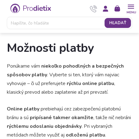
Prejsť
NÁKUPNÝ
na
KOŠÍK
obsah
HĽADAŤ
Možnosti platby
Ponúkame vám
niekoľko pohodlných a bezpečných
spôsobov platby
. Vyberte si ten, ktorý vám najviac
vyhovuje – či už preferujete
rýchlu online platbu
,
klasický prevod alebo zaplatenie až pri prevzatí.
Online platby
prebiehajú cez zabezpečenú platobnú
bránu a sú
pripísané takmer okamžite
, takže nič nebráni
rýchlemu odoslaniu objednávky
. Pri vybraných
metódach môžete využiť aj
odloženú platbu
.