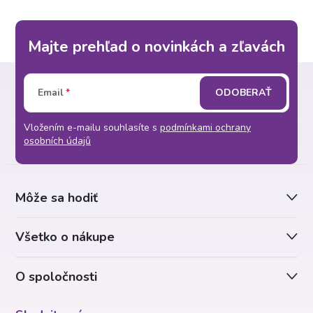
Majte prehľad o novinkách a zľavách
Z
Email
ODOBERAŤ
á
Vložením e-mailu souhlasíte s
podmínkami ochrany
p
osobních údajů
ä
Môže sa hodiť
t
Všetko o nákupe
i
O spoločnosti
e