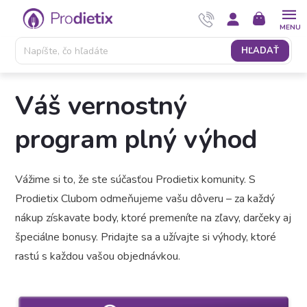
Prejsť
NÁKUPNÝ
na
KOŠÍK
obsah
HĽADAŤ
Váš vernostný
program plný výhod
Vážime si to, že ste súčasťou Prodietix komunity. S
Prodietix Clubom odmeňujeme vašu dôveru – za každý
nákup získavate body, ktoré premeníte na zľavy, darčeky aj
špeciálne bonusy. Pridajte sa a užívajte si výhody, ktoré
rastú s každou vašou objednávkou.