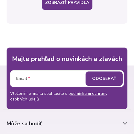
ZOBRAZIŤ PRAVIDLÁ
Majte prehľad o novinkách a zľavách
Z
Email
ODOBERAŤ
á
Vložením e-mailu souhlasíte s
podmínkami ochrany
p
osobních údajů
ä
Môže sa hodiť
t