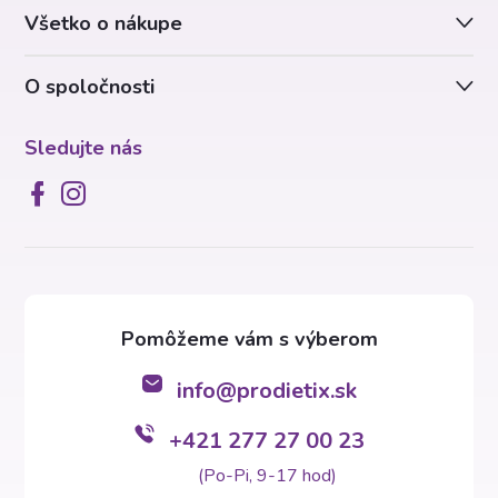
Všetko o nákupe
i
O spoločnosti
e
Sledujte nás
info
@
prodietix.sk
+421 277 27 00 23
(Po-Pi, 9-17 hod)