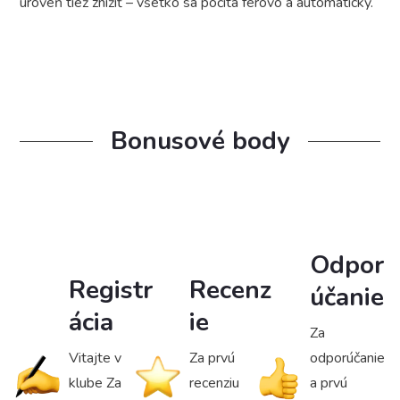
úroveň tiež znížiť – všetko sa počíta férovo a automaticky.
Bonusové body
Odpor
Registr
Recenz
účanie
ácia
ie
Za
Vitajte v
Za prvú
odporúčanie
klube Za
recenziu
a prvú