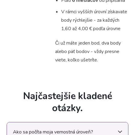
Platí
6 mesiacov
od pripísania
V rámci vyšších úrovní získavate
body rýchlejšie - za každých
1,60 až 4,00 € podľa úrovne
Či už máte jeden bod, dva body
alebo päť bodov - vždy presne
viete, koľko ušetríte.
Najčastejšie kladené
otázky.
Ako sa počíta moja vernostná úroveň?