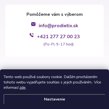
info
@
prodietix.sk
+421 277 27 00 23
(Po-Pi, 9-17 hod)
Tento web používá soubory cookie. Dalším procházením
tohoto webu vyjadřujete souhlas s jejich používáním.. Více
Copyright 2026
Prodietix e-shop
. Všetky práva vyhradené.
informací
zde
.
Vytvoril Shoptet Premium
Nastavenie
Informácie na týchto stránkach nezastupujú v žiadnom prípade
odborný lekársky posudok. Výsledky Prodietix diét sa môžu líšiť a