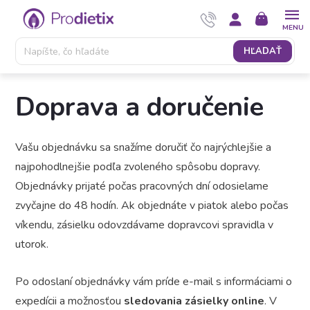
Prejsť
NÁKUPNÝ
na
KOŠÍK
obsah
HĽADAŤ
Doprava a doručenie
Vašu objednávku sa snažíme doručiť čo najrýchlejšie a
najpohodlnejšie podľa zvoleného spôsobu dopravy.
Objednávky prijaté počas pracovných dní odosielame
zvyčajne do 48 hodín. Ak objednáte v piatok alebo počas
víkendu, zásielku odovzdávame dopravcovi spravidla v
utorok.
Po odoslaní objednávky vám príde e-mail s informáciami o
expedícii a možnosťou
sledovania zásielky online
. V