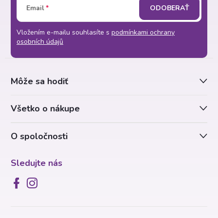
Email
ODOBERAŤ
á
Vložením e-mailu souhlasíte s
podmínkami ochrany
p
osobních údajů
ä
Môže sa hodiť
t
Všetko o nákupe
i
O spoločnosti
e
Sledujte nás