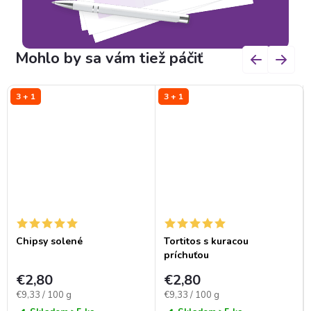
3 + 1
3 + 1
Chipsy solené
Tortitos s kuracou
príchuťou
€2,80
€2,80
Jednotková
Jednotková
€9,33 / 100 g
€9,33 / 100 g
cena:
cena: