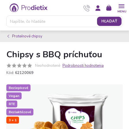
Prejsť
NÁKUPNÝ
na
KOŠÍK
obsah
HĽADAŤ
Proteínové chipsy
Chipsy s BBQ príchuťou
Neohodnotené
Podrobnosti hodnotenia
Kód:
62120069
Bezlepkové
Vegan
RTE
Bezlaktózové
3 + 1