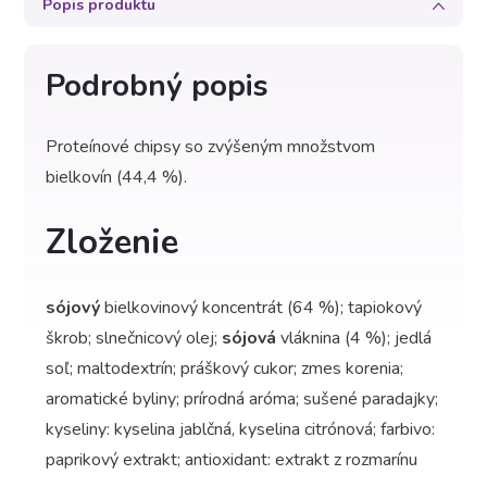
Popis produktu
Podrobný popis
Proteínové chipsy so zvýšeným množstvom
bielkovín (44,4 %).
Zloženie
sójový
bielkovinový koncentrát (64 %); tapiokový
škrob; slnečnicový olej;
sójová
vláknina (4 %); jedlá
soľ; maltodextrín; práškový cukor; zmes korenia;
aromatické byliny; prírodná aróma; sušené paradajky;
kyseliny: kyselina jablčná, kyselina citrónová; farbivo:
paprikový extrakt; antioxidant: extrakt z rozmarínu