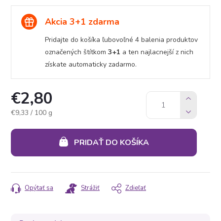
Akcia 3+1 zdarma
Pridajte do košíka ľubovoľné 4 balenia produktov
označených štítkom
3+1
a ten najlacnejší z nich
získate automaticky zadarmo.
€2,80
Jednotková
€9,33 / 100 g
cena:
PRIDAŤ DO KOŠÍKA
Opýtať sa
Strážiť
Zdieľať