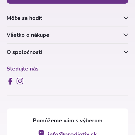
ä
Môže sa hodiť
t
Všetko o nákupe
i
O spoločnosti
e
Sledujte nás
info
@
prodietix.sk