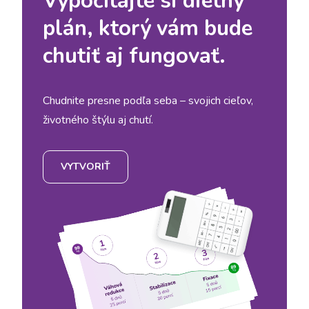
Vypočítajte si diétny
plán, ktorý vám bude
chutiť aj fungovať.
Chudnite presne podľa seba – svojich cieľov,
životného štýlu aj chutí.
VYTVORIŤ