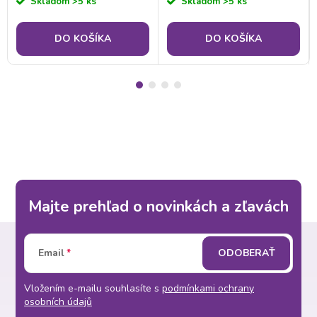
Skladom
>5 ks
Skladom
>5 ks
DO KOŠÍKA
DO KOŠÍKA
Majte prehľad o novinkách a zľavách
Z
Email
ODOBERAŤ
á
Vložením e-mailu souhlasíte s
podmínkami ochrany
p
osobních údajů