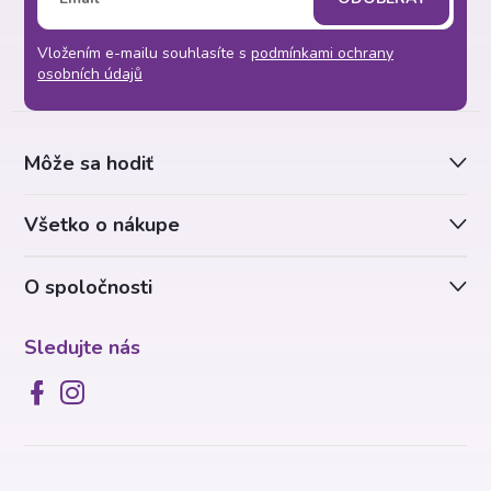
á
Vložením e-mailu souhlasíte s
podmínkami ochrany
p
osobních údajů
ä
Môže sa hodiť
t
Všetko o nákupe
i
O spoločnosti
e
Sledujte nás