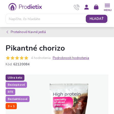
Prejsť
NÁKUPNÝ
na
KOŠÍK
obsah
HĽADAŤ
Proteínové hlavné jedlá
Pikantné chorizo
4 hodnotenia
Podrobnosti hodnotenia
Kód:
62120084
Ultra keto
Bezlepkové
RTE
Bezlaktózové
3 + 1