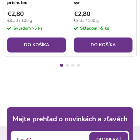
príchuťou
syr
€2,80
€2,80
Jednotková
Jednotková
€9,33 / 100 g
€9,33 / 100 g
cena:
cena:
Skladom
>5 ks
Skladom
>5 ks
DO KOŠÍKA
DO KOŠÍKA
Majte prehľad o novinkách a zľavách
Z
Email
ODOBERAŤ