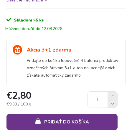
Detailné informácie
Skladom
>5 ks
12.08.2026
Akcia 3+1 zdarma
Pridajte do košíka ľubovoľné 4 balenia produktov
označených štítkom
3+1
a ten najlacnejší z nich
získate automaticky zadarmo.
€2,80
Jednotková
€9,33 / 100 g
cena:
PRIDAŤ DO KOŠÍKA