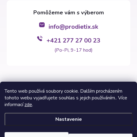
info
@
prodietix.sk
+421 277 27 00 23
(Po-Pi, 9-17 hod)
Tento web používá soubory cookie. Dalším procházením
tohoto webu vyjadřujete souhlas s jejich používáním.. Více
Copyright 2026
Prodietix e-shop
. Všetky práva vyhradené.
informací
zde
.
Vytvoril Shoptet Premium
Nastavenie
Informácie na týchto stránkach nezastupujú v žiadnom prípade
odborný lekársky posudok. Výsledky Prodietix diét sa môžu líšiť a