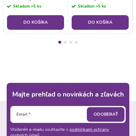
cena:
cena:
Skladom
>5 ks
Skladom
>5 ks
DO KOŠÍKA
DO KOŠÍKA
Majte prehľad o novinkách a zľavách
Z
Email
ODOBERAŤ
á
Vložením e-mailu souhlasíte s
podmínkami ochrany
osobních údajů