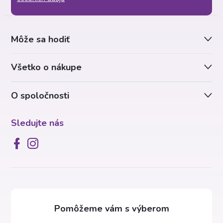
p
ä
Môže sa hodiť
t
Všetko o nákupe
i
O spoločnosti
e
Sledujte nás