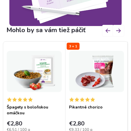
3 + 1
Špagety s boloňskou
Pikantné chorizo
omáčkou
€2,80
€2,80
Jednotková
Jednotková
€6,51 / 100 g
€9,33 / 100 g