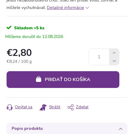
jedlu nezabudnuteľnú chuť. Stačí len pridať vodu, zohriať a
môžete vychutnávať.
Detailné informácie
Skladom
>5 ks
12.08.2026
€2,80
Jednotková
€8,24 / 100 g
cena:
PRIDAŤ DO KOŠÍKA
Opýtať sa
Strážiť
Zdieľať
Popis produktu