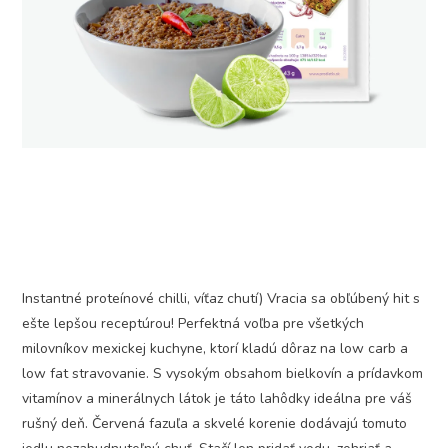
Instantné proteínové chilli, víťaz chutí) Vracia sa obľúbený hit s
ešte lepšou receptúrou! Perfektná voľba pre všetkých
milovníkov mexickej kuchyne, ktorí kladú dôraz na low carb a
low fat stravovanie. S vysokým obsahom bielkovín a prídavkom
vitamínov a minerálnych látok je táto lahôdky ideálna pre váš
rušný deň. Červená fazuľa a skvelé korenie dodávajú tomuto