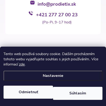
info
@
prodietix.sk
+421 277 27 00 23
(Po-Pi, 9-17 hod)
Tento web používá soubory cookie. Dalším procházením
tohoto webu vyjadřujete souhlas s jejich používáním.. Více
Copyright 2026
Prodietix e-shop
. Všetky práva vyhradené.
informací
zde
.
Vytvoril Shoptet Premium
Nastavenie
Informácie na týchto stránkach nezastupujú v žiadnom prípade
odborný lekársky posudok. Výsledky Prodietix diét sa môžu líšiť a
sú závislé od individuálnych dispozícií zákazníkov. Fotografie
Odmietnuť
Súhlasím
dietných programov a fáz sú inspiratívne vzhľadom na možnosť si
svojou pomocou vytvoriť skladbu potravín v balíčku.