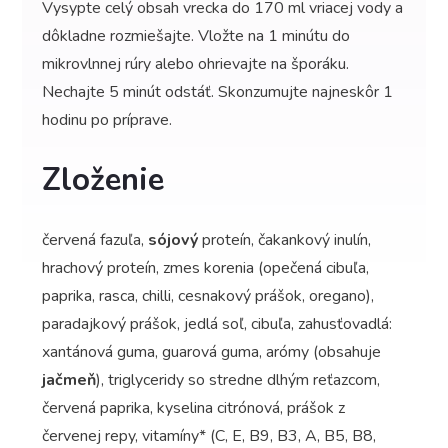
Vysypte celý obsah vrecka do 170 ml vriacej vody a
dôkladne rozmiešajte. Vložte na 1 minútu do
mikrovlnnej rúry alebo ohrievajte na šporáku.
Nechajte 5 minút odstáť. Skonzumujte najneskôr 1
hodinu po príprave.
Zloženie
červená fazuľa,
sójový
proteín, čakankový inulín,
hrachový proteín, zmes korenia (opečená cibuľa,
paprika, rasca, chilli, cesnakový prášok, oregano),
paradajkový prášok, jedlá soľ, cibuľa, zahusťovadlá:
xantánová guma, guarová guma, arómy (obsahuje
jačmeň
), triglyceridy so stredne dlhým reťazcom,
červená paprika, kyselina citrónová, prášok z
červenej repy, vitamíny* (C, E, B9, B3, A, B5, B8,