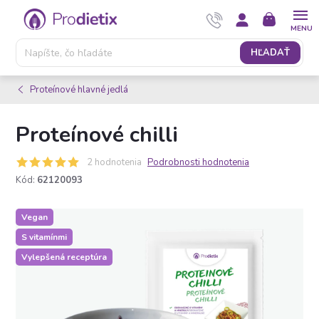
Prejsť
NÁKUPNÝ
na
KOŠÍK
obsah
HĽADAŤ
Proteínové hlavné jedlá
Proteínové chilli
2 hodnotenia
Podrobnosti hodnotenia
Kód:
62120093
Vegan
S vitamínmi
Vylepšená receptúra