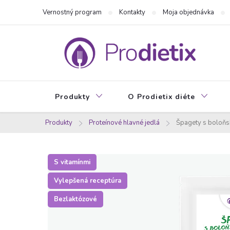
Prejsť
Vernostný program
Kontakty
Moja objednávka
na
obsah
Produkty
O Prodietix diéte
Produkty
Proteínové hlavné jedlá
Špagety s boloň
S vitamínmi
Vylepšená receptúra
Bezlaktózové