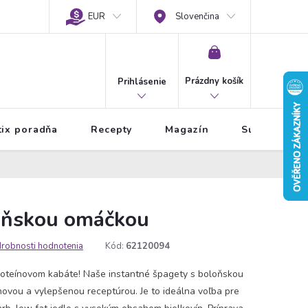
EUR
Slovenčina
NÁKUPNÝ
KOŠÍK
Prázdny košík
Prihlásenie
tix poradňa
Recepty
Magazín
Súťaže
oňskou omáčkou
robnosti hodnotenia
Kód:
62120094
proteínovom kabáte! Naše instantné špagety s boloňskou
ovou a vylepšenou receptúrou. Je to ideálna voľba pre