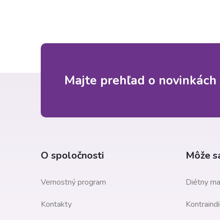
Z
Majte prehľad o novinkách 
á
p
ä
O spoločnosti
Môže sa
t
Vernostný program
Diétny ma
i
Kontakty
Kontraindi