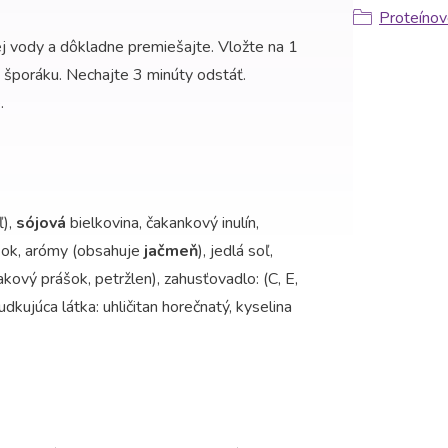
Proteínov
j vody a dôkladne premiešajte. Vložte na 1
a šporáku. Nechajte 3 minúty odstáť.
.
ľ),
sójová
bielkovina, čakankový inulín,
ášok, arómy (obsahuje
jačmeň
), jedlá soľ,
kový prášok, petržlen), zahusťovadlo: (C, E,
dkujúca látka: uhličitan horečnatý, kyselina