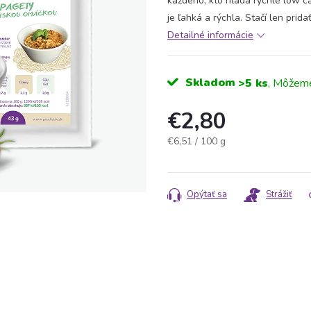
každého, kto hľadá rýchle low ca
je ľahká a rýchla. Stačí len prida
Detailné informácie
Skladom
>5 ks
€2,80
Jednotková
€6,51 / 100 g
cena:
Opýtať sa
Strážiť