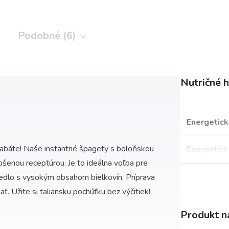
Podobné (6)
Nutričné 
Energetick
kabáte! Naše instantné špagety s boloňskou
Energetick
šenou receptúrou. Je to ideálna voľba pre
 jedlo s vysokým obsahom bielkovín. Príprava
iať. Užite si taliansku pochúťku bez výčitiek!
Produkt ná