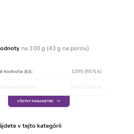
hodnoty
na 100 g
(43 g na porciu)
á hodnota (kJ)
:
1295 (557) kJ
á hodnota (kcal)
:
309 (133) kcal
VŠETKY PARAMETRE
jdete v tejto kategórii