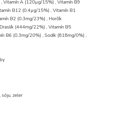
, Vitamín A (120µg/15%) , Vitamín B9
tamín B12 (0.4µg/15%) , Vitamín B1
amín B2 (0.3mg/23%) , Horčík
Draslík (444mg/22%) , Vitamín B5
mín B6 (0.3mg/20%) , Sodík (818mg/0%) ,
oby
 sóju, zeler