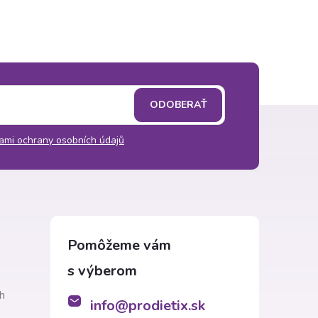
ODOBERAŤ
ami ochrany osobních údajů
h
info
@
prodietix.sk