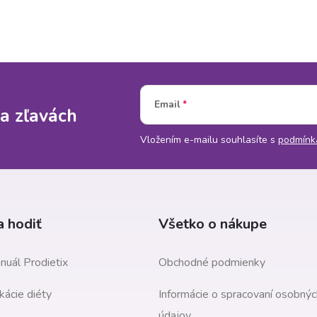
Email
a zľavách
Vložením e-mailu souhlasíte s
podmínk
 hodiť
Všetko o nákupe
nuál Prodietix
Obchodné podmienky
kácie diéty
Informácie o spracovaní osobnýc
údajov