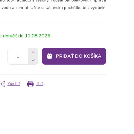
rb, low fat jedlo s vysokým obsahom bielkovín. Príprava
ť vodu a zohriať. Užite si taliansku pochúťku bez výčitiek!
12.08.2026
PRIDAŤ DO KOŠÍKA
Zdieľať
Tlač