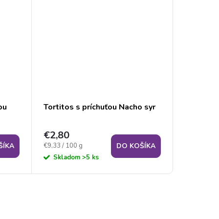
ou
Tortitos s príchuťou Nacho syr
Veggie b
olivami
€2,80
€2,80
Jednotková
Jednotková
€9,33 / 100 g
€3,50 / 100
ŠÍKA
DO KOŠÍKA
cena:
cena:
Skladom
>5 ks
Sklad