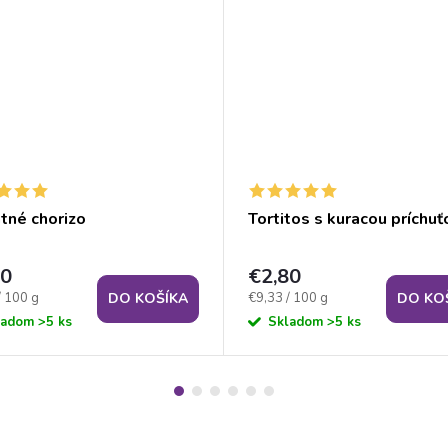
tné chorizo
Tortitos s kuracou príchuť
80
€2,80
ková
Jednotková
/ 100 g
€9,33 / 100 g
DO KOŠÍKA
DO KO
cena:
ladom
>5 ks
Skladom
>5 ks