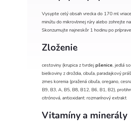
Vysypte celý obsah vrecka do 170 ml vriace
minútu do mikrovlnnej rúry alebo zohrejte n
Skonzumujte najneskôr 1 hodinu po príprave
Zloženie
cestoviny (krupica z tvrdej
pšenice
, jedlá so
bielkoviny z droždia, cibuľa, paradajkový pr
zmes korenia (pražená cibuľa, oregano, cesna
B9, B3, A, B5, B8, B12, B6, B1, B2), protihru
citrónová, antioxidant: rozmarínový extrakt
Vitamíny a minerály