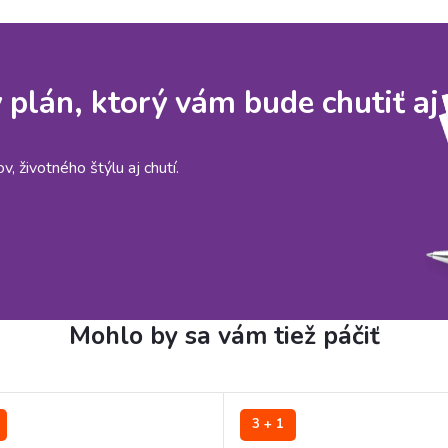
y plán, ktorý vám bude chutiť aj
, životného štýlu aj chutí.
3 + 1