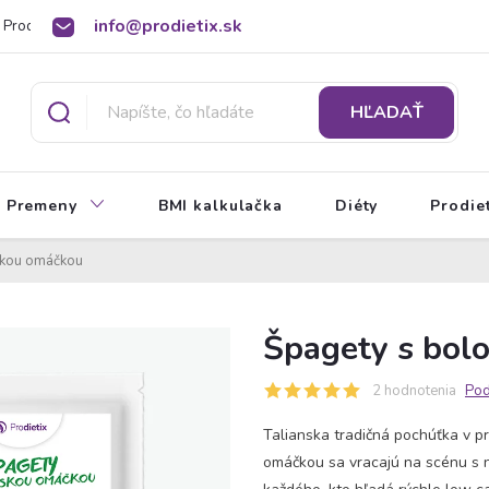
info@prodietix.sk
Prodietix poradňa
BMI kalkulačka
O Prodietix diéte
HĽADAŤ
Premeny
BMI kalkulačka
Diéty
Prodie
skou omáčkou
Špagety s bol
2 hodnotenia
Pod
Talianska tradičná pochúťka v 
omáčkou sa vracajú na scénu s n