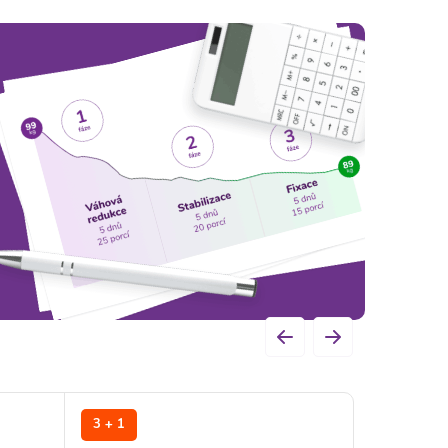
 fungovať.
3 + 1
3 + 1