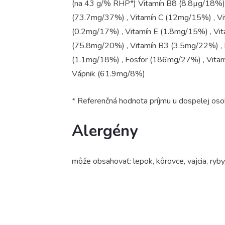
(na 43 g/% RHP*) Vitamín B8 (8.8µg/18%) 
(73.7mg/37%) , Vitamín C (12mg/15%) , Vi
(0.2mg/17%) , Vitamín E (1.8mg/15%) , Vit
(75.8mg/20%) , Vitamín B3 (3.5mg/22%) , 
(1.1mg/18%) , Fosfor (186mg/27%) , Vita
Vápnik (61.9mg/8%)
* Referenčná hodnota príjmu u dospelej os
Alergény
môže obsahovať: lepok, kôrovce, vajcia, ryby,