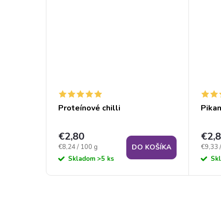
íchuťou
Proteínové chilli
Pikan
€2,80
€2,
Jednotková
Jednot
€8,24 / 100 g
€9,33 
 KOŠÍKA
DO KOŠÍKA
cena:
cena:
Skladom
>5 ks
Sk