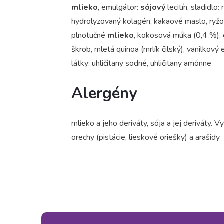
mlieko
, emulgátor:
sójový
lecitín, sladidlo:
hydrolyzovaný kolagén, kakaové maslo, ryž
plnotučné
mlieko
, kokosová múka (0,4 %), e
škrob, mletá quinoa (mrlík čilský), vanilkový 
látky: uhličitany sodné, uhličitany amónne
Alergény
mlieko a jeho deriváty, sója a jej deriváty. 
orechy (pistácie, lieskové oriešky) a arašidy