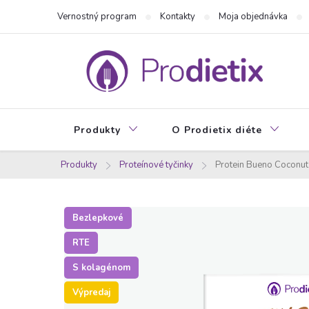
Prejsť
Vernostný program
Kontakty
Moja objednávka
na
obsah
Produkty
O Prodietix diéte
Produkty
Proteínové tyčinky
Protein Bueno Coconut 
Bezlepkové
RTE
S kolagénom
Výpredaj