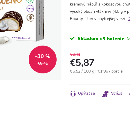
krémovú náplň s kokosovou chuťo
vysoký obsah vlákniny (4,5 g v po
Bounty – len v chytrejšej verzii.
D
Skladom
>5 balenie
€8,41
–30 %
€5,87
€8,41
Jednotková
€6,52 / 100 g
| €1,96 / porcie
cena:
Opýtať sa
Strážiť