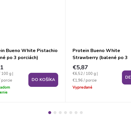
ein Bueno White Pistachio
Protein Bueno White
né po 3 porciách)
Strawberry (balené po 3
porciách)
41
€5,87
ková
Jednotková
/ 100 g
|
€6,52 / 100 g
|
DE
DO KOŠÍKA
cena:
 porcie
€1,96 / porcie
ladom
Vypredané
enie