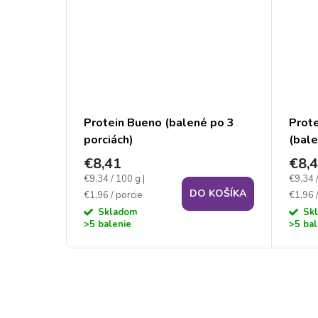
Protein Bueno (balené po 3
Prot
porciách)
(bale
€8,41
€8,
Jednotková
Jednot
€9,34 / 100 g
|
€9,34 
 KOŠÍKA
DO KOŠÍKA
cena:
cena:
€1,96 / porcie
€1,96 /
Skladom
Sk
>5 balenie
>5 bal