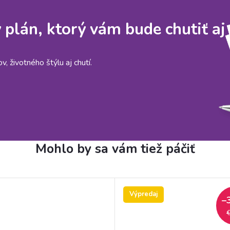
y plán, ktorý vám bude chutiť aj
, životného štýlu aj chutí.
Výpredaj
–
€