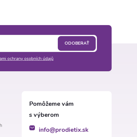
ODOBERAŤ
ami ochrany osobních údajů
h
info
@
prodietix.sk