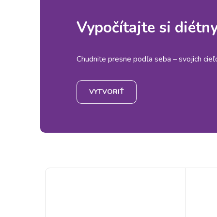
Vypočítajte si diétn
Chudnite presne podľa seba – svojich cieľov
VYTVORIŤ