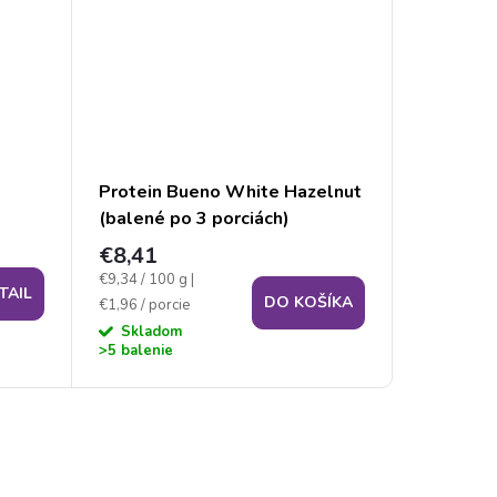
Protein Bueno White Hazelnut
Proteínov
(balené po 3 porciách)
lieskový
€8,41
€2,80
Jednotková
Jednotková
€9,34 / 100 g
|
€7 / 100 g
|
TAIL
DO KOŠÍKA
cena:
cena:
€1,96 / porcie
porcie
Skladom
Sklad
>5 balenie