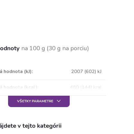
hodnoty
na 100 g
(30 g na porciu)
á hodnota (kJ)
:
2007 (602) kJ
á hodnota (kcal)
:
480 (144) kcal
VŠETKY PARAMETRE
jdete v tejto kategórii