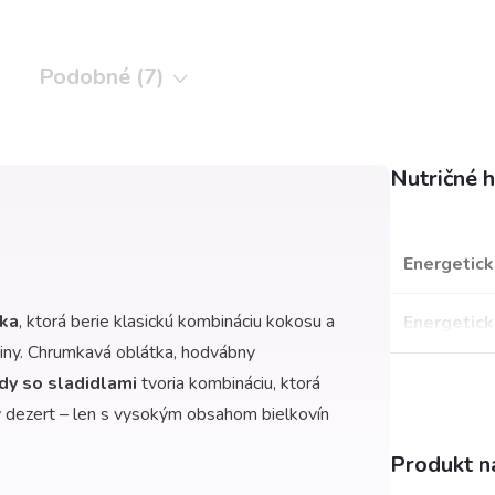
Podobné (7)
Nutričné 
Energetick
nka
, ktorá berie klasickú kombináciu kokosu a
Energetick
viny. Chrumkavá oblátka, hodvábny
dy so sladidlami
tvoria kombináciu, ktorá
 dezert – len s vysokým obsahom bielkovín
Produkt ná