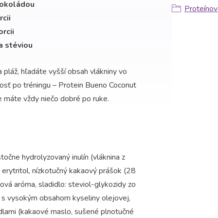
čokoládou
Proteínov
rcii
rcii
a stéviou
a pláž, hľadáte vyšší obsah vlákniny vo
adosť po tréningu – Protein Bueno Coconut
že máte vždy niečo dobré po ruke.
točne hydrolyzovaný inulín (vláknina z
 erytritol, nízkotučný kakaový prášok (28
lková aróma, sladidlo: steviol-glykozidy zo
ej s vysokým obsahom kyseliny olejovej,
didlami (kakaové maslo, sušené plnotučné