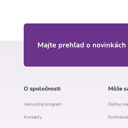
Z
Majte prehľad o novinkách 
á
p
ä
O spoločnosti
Môže sa
t
Vernostný program
Diétny ma
i
Kontakty
Kontraindi