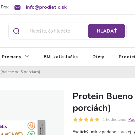
info@prodietix.sk
Prodietix poradňa
BMI kalkulačka
O Prodietix diéte
HĽADAŤ
Premeny
BMI kalkulačka
Diéty
Prodie
(balené po 3 porciách)
Protein Bueno
porciách)
1 hodnotenie
Pod
Exotický únik v podobe sladkej 