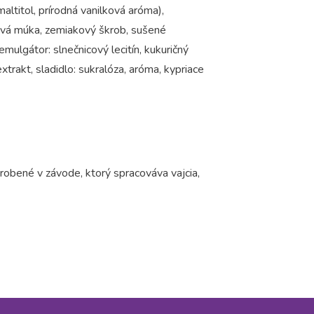
 maltitol, prírodná vanilková aróma),
ová múka, zemiakový škrob, sušené
mulgátor: slnečnicový lecitín, kukuričný
extrakt, sladidlo: sukralóza, aróma, kypriace
Vyrobené v závode, ktorý spracováva vajcia,