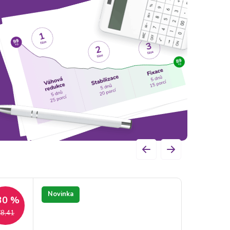
 fungovať.
Novinka
30 %
8,41