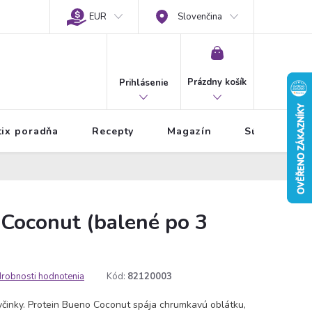
EUR
Slovenčina
NÁKUPNÝ
KOŠÍK
Prázdny košík
Prihlásenie
tix poradňa
Recepty
Magazín
Súťaže
 Coconut (balené po 3
robnosti hodnotenia
Kód:
82120003
tyčinky. Protein Bueno Coconut spája chrumkavú oblátku,