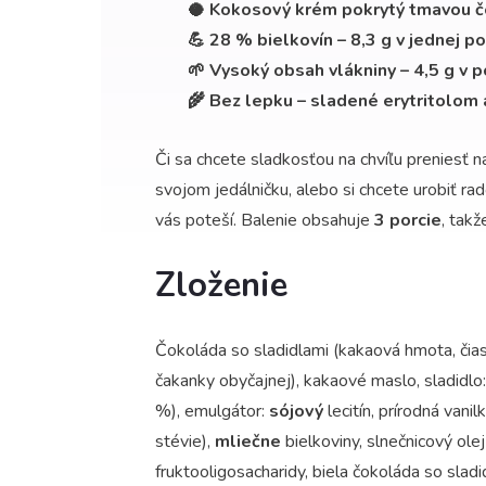
🥥 Kokosový krém pokrytý tmavou 
💪 28 % bielkovín – 8,3 g v jednej po
🌱 Vysoký obsah vlákniny – 4,5 g v po
🌾 Bez lepku – sladené erytritolom 
Či sa chcete sladkosťou na chvíľu preniesť n
svojom jedálničku, alebo si chcete urobiť r
vás poteší. Balenie obsahuje
3 porcie
, tak
Zloženie
Čokoláda so sladidlami (kakaová hmota, čias
čakanky obyčajnej), kakaové maslo, sladidlo:
%), emulgátor:
sójový
lecitín, prírodná vani
stévie),
mliečne
bielkoviny, slnečnicový ol
fruktooligosacharidy, biela čokoláda so sla