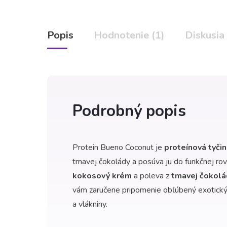
Popis
Hodnotenie (1)
Diskusia
Podrobný popis
Protein Bueno Coconut je
proteínová tyči
tmavej čokolády a posúva ju do funkčnej ro
kokosový krém
a poleva z
tmavej čokolá
vám zaručene pripomenie obľúbený exotický
a vlákniny.