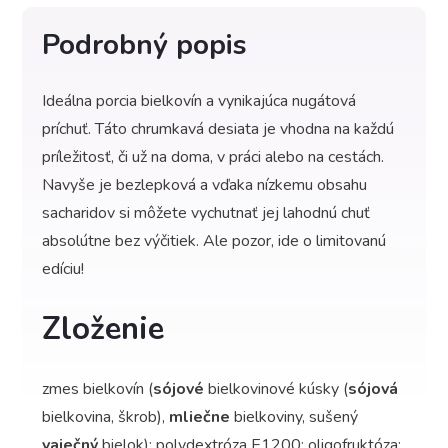
Podrobný popis
Ideálna porcia bielkovín a vynikajúca nugátová
príchuť. Táto chrumkavá desiata je vhodna na každú
príležitosť, či už na doma, v práci alebo na cestách.
Navyše je bezlepková a vďaka nízkemu obsahu
sacharidov si môžete vychutnať jej lahodnú chuť
absolútne bez výčitiek. Ale pozor, ide o limitovanú
edíciu!
Zloženie
zmes bielkovín (
sójové
bielkovinové kúsky (
sójová
bielkovina, škrob),
mliečne
bielkoviny, sušený
vaječný
bielok); polydextróza E1200; oligofruktóza;