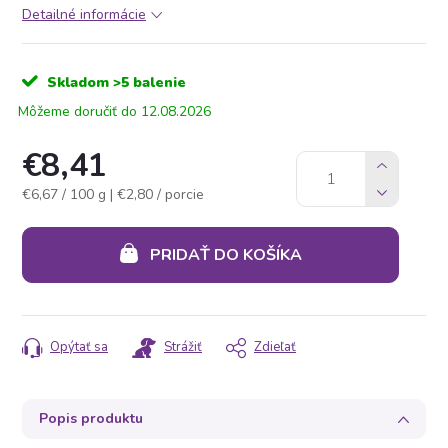
Detailné informácie
Skladom
>5 balenie
12.08.2026
€8,41
Jednotková
€6,67 / 100 g
| €2,80 / porcie
cena:
PRIDAŤ DO KOŠÍKA
Opýtať sa
Strážiť
Zdieľať
Popis produktu