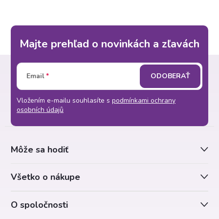
Majte prehľad o novinkách a zľavách
Z
Email
ODOBERAŤ
á
Vložením e-mailu souhlasíte s
podmínkami ochrany
p
osobních údajů
ä
Môže sa hodiť
t
Všetko o nákupe
i
O spoločnosti
e