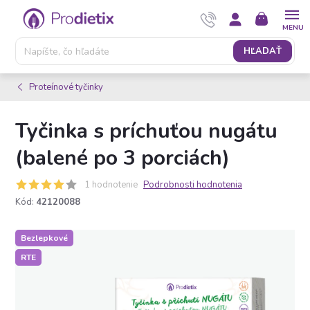
Prejsť
NÁKUPNÝ
na
KOŠÍK
obsah
HĽADAŤ
Proteínové tyčinky
Tyčinka s príchuťou nugátu
(balené po 3 porciách)
1 hodnotenie
Podrobnosti hodnotenia
Kód:
42120088
Bezlepkové
RTE