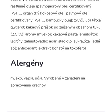
rastlinné oleje (palmojadrový olej certifikovaný
RSPO, organický kokosový olej, palmový olej
certifikovaný RSPO, bambucký olej); zvlhčujúca látka:
glycerol; kakaový prášok so zníženým obsahom tuku
(2.5 %); arómy (mlieko); kakaová pasta; emulgátor:
lecitíny; zahusťovadlo: agar; sladidlo: sukralóza; jedlá
soľ; antioxidant: extrakt bohatý na tokoferol
Alergény
mlieko, vajcia, sója. Vyrobené v zariadení na
spracovanie orechov