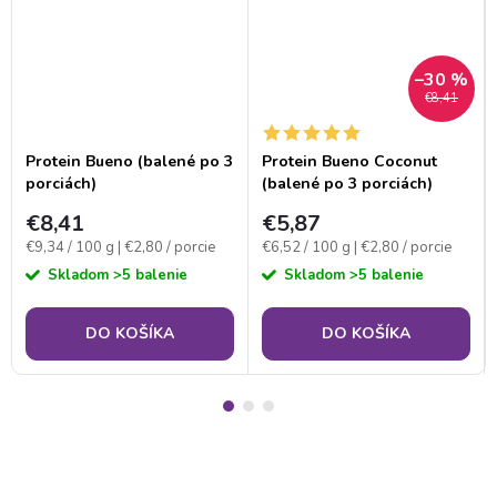
–30 %
€8,41
Protein Bueno (balené po 3
Protein Bueno Coconut
porciách)
(balené po 3 porciách)
€8,41
€5,87
Jednotková
Jednotková
€9,34 / 100 g
| €2,80 / porcie
€6,52 / 100 g
| €2,80 / porcie
cena:
cena:
Skladom
>5 balenie
Skladom
>5 balenie
DO KOŠÍKA
DO KOŠÍKA