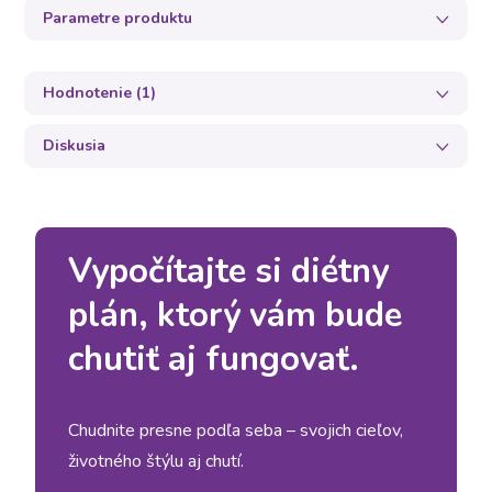
Parametre produktu
Hodnotenie (1)
Diskusia
Vypočítajte si diétny
plán, ktorý vám bude
chutiť aj fungovať.
Chudnite presne podľa seba – svojich cieľov,
životného štýlu aj chutí.