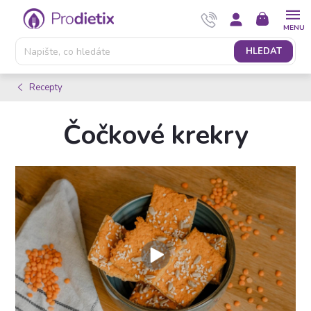
Přejít
NÁKUPNÍ
na
KOŠÍK
obsah
HLEDAT
Recepty
Čočkové krekry