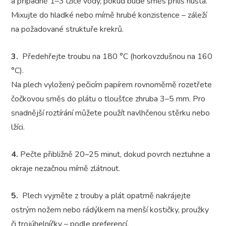
a případně 1–3 lžíce vody, pokud bude směs příliš hustá.
Mixujte do hladké nebo mírně hrubé konzistence – záleží
na požadované struktuře krekrů.
3.
Předehřejte troubu na 180 °C (horkovzdušnou na 160
°C).
Na plech vyložený pečicím papírem rovnoměrně rozetřete
čočkovou směs do plátu o tloušťce zhruba 3–5 mm. Pro
snadnější roztírání můžete použít navlhčenou stěrku nebo
lžíci.
4.
Pečte přibližně 20–25 minut, dokud povrch neztuhne a
okraje nezačnou mírně zlátnout.
5.
Plech vyjměte z trouby a plát opatrně nakrájejte
ostrým nožem nebo rádýlkem na menší kostičky, proužky
či trojúhelníčky – podle preferencí.