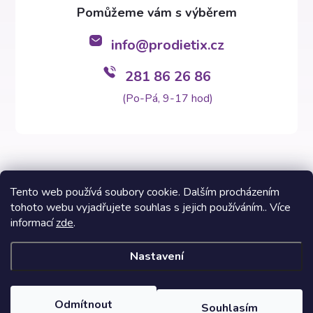
info
@
prodietix.cz
281 86 26 86
(Po-Pá, 9-17 hod)
Tento web používá soubory cookie. Dalším procházením
tohoto webu vyjadřujete souhlas s jejich používáním.. Více
Copyright 2026
Prodietix e-shop
. Všechna práva vyhrazena.
informací
zde
.
Vytvořil Shoptet Premium
Nastavení
Informace na těchto stránkách nenahrazují v žádném případě
odborný lékařský posudek. Výsledky Prodietix diety se mohou lišit
a jsou závislé na individuálních dispozicích zákazníků. Fotografie
Odmítnout
Souhlasím