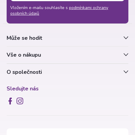
á
Vložením e-mailu souhlasíte s
podmínkami ochrany
p
osobních údajů
a
Může se hodit
t
Vše o nákupu
í
O společnosti
Sledujte nás