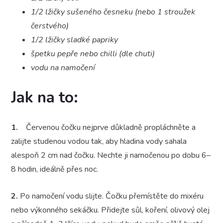
1/2 lžičky sušeného česneku (nebo 1 stroužek
čerstvého)
1/2 lžičky sladké papriky
špetku pepře nebo chilli (dle chuti)
vodu na namočení
Jak na to:
1.
Červenou čočku nejprve důkladně propláchněte a
zalijte studenou vodou tak, aby hladina vody sahala
alespoň 2 cm nad čočku. Nechte ji namočenou po dobu 6–
8 hodin, ideálně přes noc.
2.
Po namočení vodu slijte. Čočku přemístěte do mixéru
nebo výkonného sekáčku. Přidejte sůl, koření, olivový olej