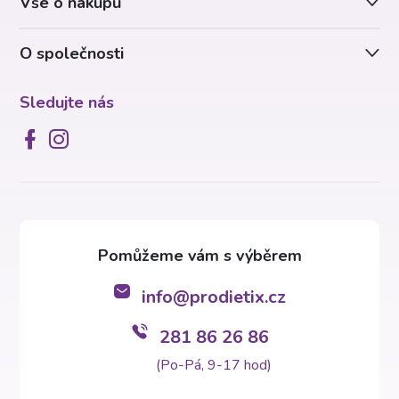
Vše o nákupu
í
O společnosti
Sledujte nás
info
@
prodietix.cz
281 86 26 86
(Po-Pá, 9-17 hod)