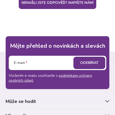
NENAŠLI JSTE ODPOVĚĎ? NAPIŠTE NÁM!
Mějte přehled o novinkách a slevách
Z
E-mail
ODEBÍRAT
á
Vložením e-mailu souhlasíte s
podmínkami ochrany
p
osobních údajů
a
Může se hodit
t