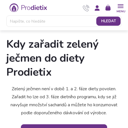
Přejít
NÁKUPNÍ
na
KOŠÍK
obsah
HLEDAT
Kdy zařadit zelený
ječmen do diety
Prodietix
Zelený ječmen není v době 1. a 2. fáze diety povolen.
Zařadit ho lze od 3. fáze dietního programu, kdy se již
navyšuje množství sacharidů a můžete ho konzumovat
podle doporučeného dávkování od výrobce.