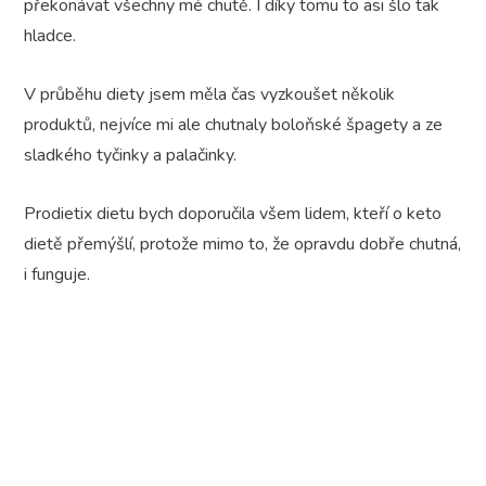
překonávat všechny mé chutě. I díky tomu to asi šlo tak
hladce.
V průběhu diety jsem měla čas vyzkoušet několik
produktů, nejvíce mi ale chutnaly boloňské špagety a ze
sladkého tyčinky a palačinky.
Prodietix dietu bych doporučila všem lidem, kteří o keto
dietě přemýšlí, protože mimo to, že opravdu dobře chutná,
i funguje.