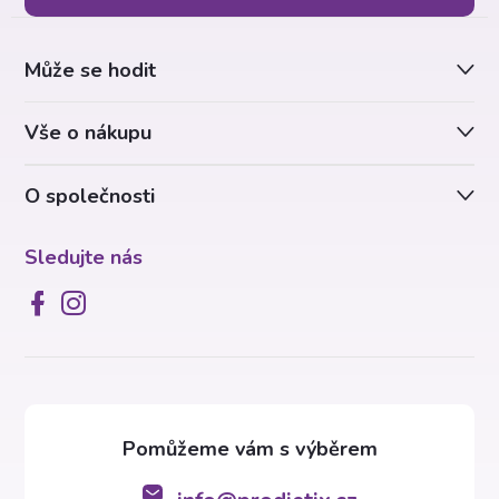
a
Může se hodit
t
Vše o nákupu
í
O společnosti
Sledujte nás