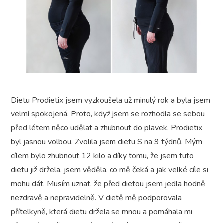
Dietu Prodietix jsem vyzkoušela už minulý rok a byla jsem
velmi spokojená. Proto, když jsem se rozhodla se sebou
před létem něco udělat a zhubnout do plavek, Prodietix
byl jasnou volbou. Zvolila jsem dietu S na 9 týdnů. Mým
cílem bylo zhubnout 12 kilo a díky tomu, že jsem tuto
dietu již držela, jsem věděla, co mě čeká a jak velké cíle si
mohu dát. Musím uznat, že před dietou jsem jedla hodně
nezdravě a nepravidelně. V dietě mě podporovala
přítelkyně, která dietu držela se mnou a pomáhala mi