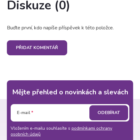
Diskuze (0)
Buďte první, kdo napíše příspěvek k této položce.
PŘIDAT KOMENTÁŘ
Mějte přehled o novinkách a slevách
Z
E-mail
ODEBÍRAT
á
Vložením e-mailu souhlasíte s
podmínkami ochrany
p
osobních údajů