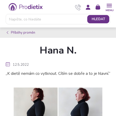
Přejít
NÁKUPNÍ
na
KOŠÍK
obsah
HLEDAT
Příběhy proměn
Hana N.
12.5.2022
„K dietě nemám co vytknout. Cítím se dobře a to je hlavní.“