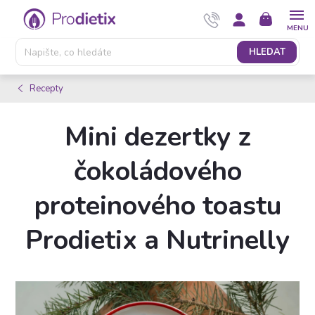
Přejít
NÁKUPNÍ
na
KOŠÍK
obsah
HLEDAT
Recepty
Mini dezertky z
čokoládového
proteinového toastu
Prodietix a Nutrinelly