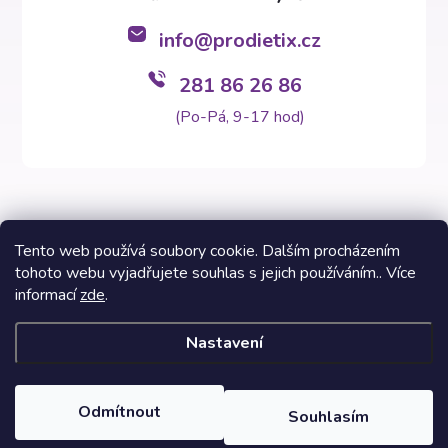
info
@
prodietix.cz
281 86 26 86
(Po-Pá, 9-17 hod)
Tento web používá soubory cookie. Dalším procházením
tohoto webu vyjadřujete souhlas s jejich používáním.. Více
Copyright 2026
Prodietix e-shop
. Všechna práva vyhrazena.
informací
zde
.
Vytvořil Shoptet Premium
Nastavení
Informace na těchto stránkách nenahrazují v žádném případě
odborný lékařský posudek. Výsledky Prodietix diety se mohou lišit
a jsou závislé na individuálních dispozicích zákazníků. Fotografie
Odmítnout
Souhlasím
dietních programů a fází jsou inspirativní vzhledem k možnosti si
svépomocí sestavit skladbu potravin v balíčku.