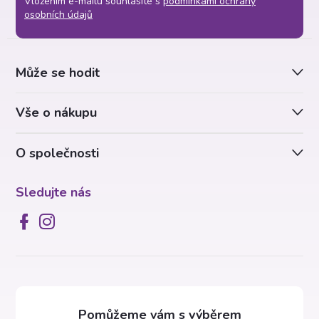
Vložením e-mailu souhlasíte s
podmínkami ochrany
p
osobních údajů
a
Může se hodit
t
Vše o nákupu
í
O společnosti
Sledujte nás