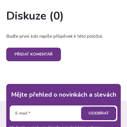
Diskuze (0)
Buďte první, kdo napíše příspěvek k této položce.
PŘIDAT KOMENTÁŘ
Mějte přehled o novinkách a slevách
Z
E-mail
ODEBÍRAT
á