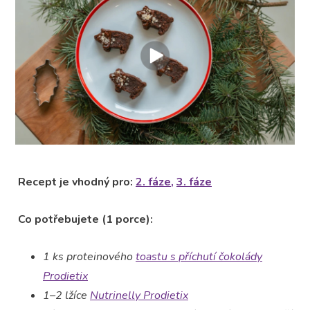
Recept je vhodný pro:
2. fáze,
3. fáze
Co potřebujete (1 porce):
1 ks proteinového
toastu s příchutí čokolády
Prodietix
1–2 lžíce
Nutrinelly Prodietix