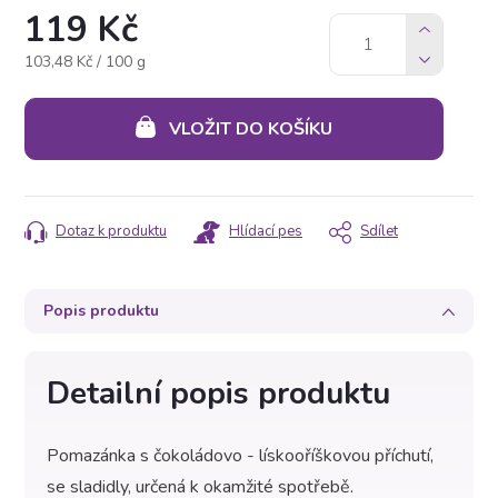
119 Kč
Měrná
103,48 Kč / 100 g
cena:
VLOŽIT DO KOŠÍKU
Dotaz k produktu
Hlídací pes
Sdílet
Popis produktu
Detailní popis produktu
Pomazánka s čokoládovo - lískooříškovou příchutí,
se sladidly, určená k okamžité spotřebě.