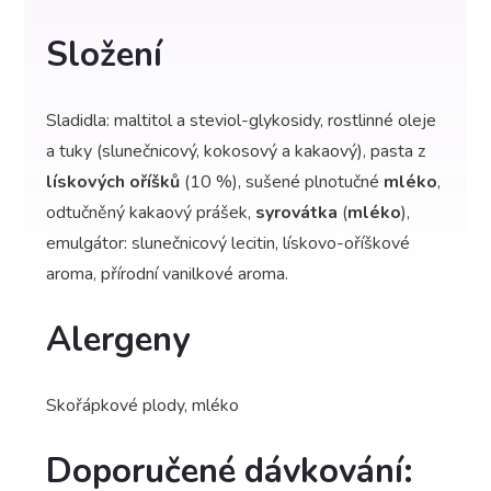
Složení
Sladidla: maltitol a steviol-glykosidy, rostlinné oleje
a tuky (slunečnicový, kokosový a kakaový), pasta z
lískových oříšků
(10 %), sušené plnotučné
mléko
,
odtučněný kakaový prášek,
syrovátka
(
mléko
),
emulgátor: slunečnicový lecitin, lískovo-oříškové
aroma, přírodní vanilkové aroma.
Alergeny
Skořápkové plody, mléko
Doporučené dávkování: