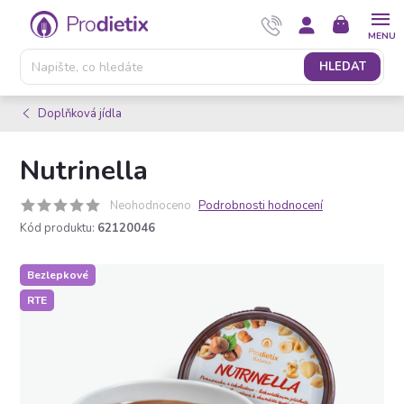
Přejít
NÁKUPNÍ
na
KOŠÍK
obsah
HLEDAT
Doplňková jídla
Nutrinella
Neohodnoceno
Podrobnosti hodnocení
Kód produktu:
62120046
Bezlepkové
RTE