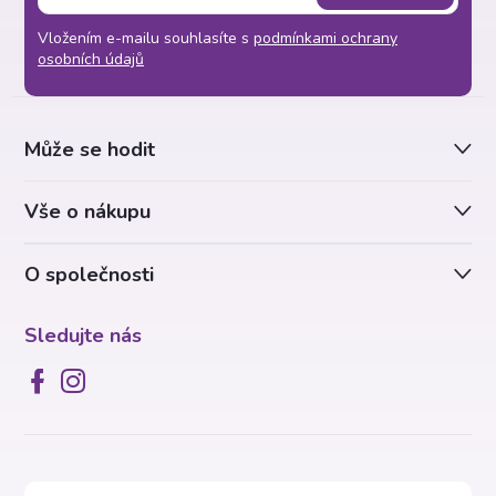
á
Vložením e-mailu souhlasíte s
podmínkami ochrany
p
osobních údajů
a
Může se hodit
t
Vše o nákupu
í
O společnosti
Sledujte nás