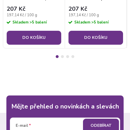
po 3 porcích)
Deluxe (baleno po 3
207 Kč
207 Kč
porcích)
Měrná
Měrná
197,14 Kč / 100 g
197,14 Kč / 100 g
cena:
cena:
Skladem
>5 balení
Skladem
>5 balení
DO KOŠÍKU
DO KOŠÍKU
Mějte přehled o novinkách a slevách
Z
E-mail
ODEBÍRAT