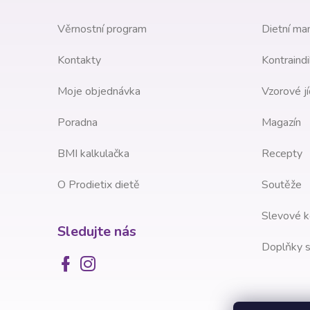
e
t
Věrnostní program
Dietní man
l
í
Kontakty
Kontraindi
Moje objednávka
Vzorové jí
Poradna
Magazín
BMI kalkulačka
Recepty
O Prodietix dietě
Soutěže
Slevové k
Sledujte nás
Doplňky s