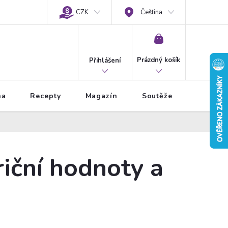
CZK
Čeština
NÁKUPNÍ
KOŠÍK
Prázdný košík
Přihlášení
na
Recepty
Magazín
Soutěže
riční hodnoty a