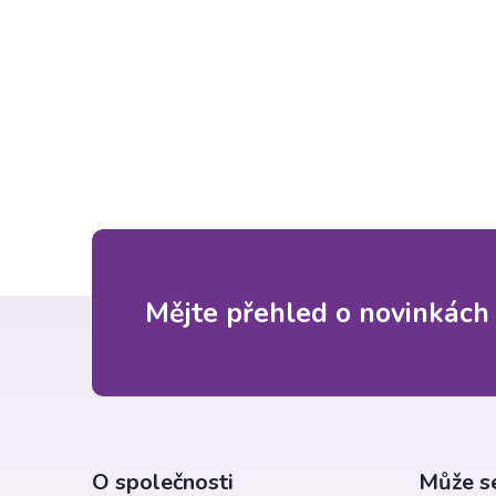
t
r
a
n
n
í
Z
Mějte přehled o novinkách
p
á
a
p
n
a
O společnosti
Může se