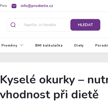
info@prodietix.cz
Poradna
BMI kalkulačka
O Prodietix dietě
HLEDAT
Proměny
BMI kalkulačka
Diety
Porad
Kyselé okurky – nut
vhodnost při dietě