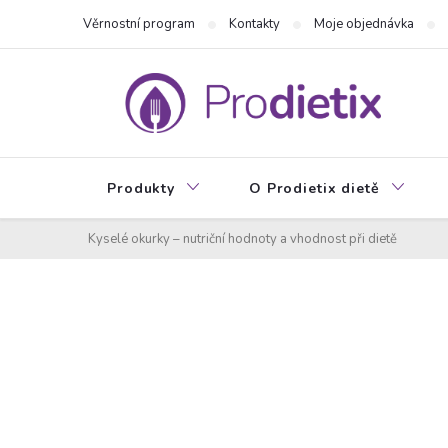
Přejít
Věrnostní program
Kontakty
Moje objednávka
na
obsah
Produkty
O Prodietix dietě
Kyselé okurky – nutriční hodnoty a vhodnost při dietě
P
o
s