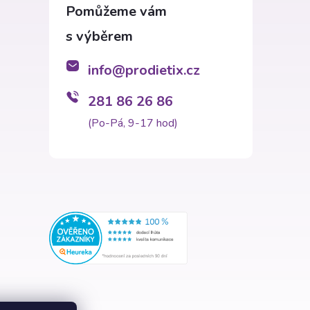
info
@
prodietix.cz
281 86 26 86
(Po-Pá, 9-17 hod)