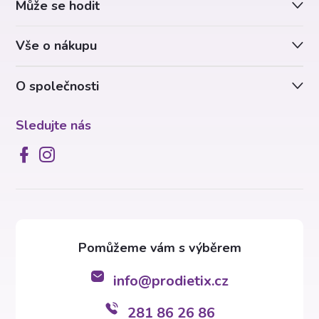
Může se hodit
t
Vše o nákupu
í
O společnosti
Sledujte nás
info
@
prodietix.cz
281 86 26 86