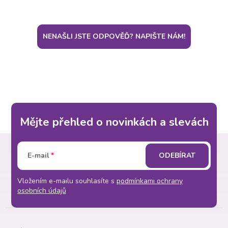
NENAŠLI JSTE ODPOVĚĎ? NAPIŠTE NÁM!
Mějte přehled o novinkách a slevách
Z
E-mail
ODEBÍRAT
á
Vložením e-mailu souhlasíte s
podmínkami ochrany
p
osobních údajů
a