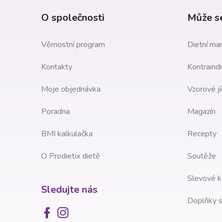
e
a
O společnosti
Může se
l
t
Věrnostní program
Dietní man
í
Kontakty
Kontraindi
Moje objednávka
Vzorové jí
Poradna
Magazín
BMI kalkulačka
Recepty
O Prodietix dietě
Soutěže
Slevové k
Sledujte nás
Doplňky s