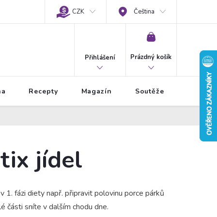
CZK
Čeština
NÁKUPNÍ
KOŠÍK
Prázdný košík
Přihlášení
na
Recepty
Magazín
Soutěže
ix jídel
1. fázi diety např. připravit polovinu porce párků
é části sníte v dalším chodu dne.