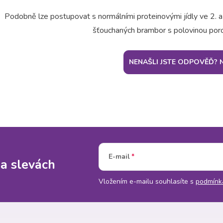
Podobně lze postupovat s normálními proteinovými jídly ve 2. a 3.
šťouchaných brambor s polovinou porc
NENAŠLI JSTE ODPOVĚĎ? 
E-mail
 a slevách
Vložením e-mailu souhlasíte s
podmínk