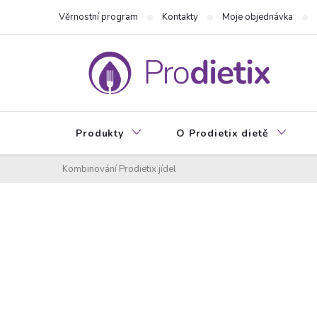
Přejít
Věrnostní program
Kontakty
Moje objednávka
na
obsah
Produkty
O Prodietix dietě
Kombinování Prodietix jídel
P
o
s