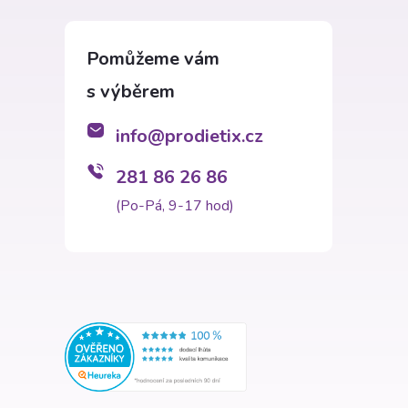
info
@
prodietix.cz
281 86 26 86
(Po-Pá, 9-17 hod)