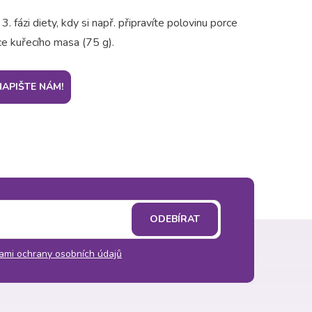
 fázi diety, kdy si např. připravíte polovinu porce
e kuřecího masa (75 g).
NAPIŠTE NÁM!
ODEBÍRAT
ami ochrany osobních údajů