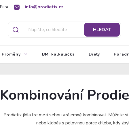
info@prodietix.cz
Poradna
BMI kalkulačka
O Prodietix dietě
HLEDAT
Proměny
BMI kalkulačka
Diety
Porad
Kombinování Prodiet
Prodietix jídla lze mezi sebou vzájemně kombinovat. Můžete si v 
nebo klobás s polovinou porce chleba, kdy zbyl