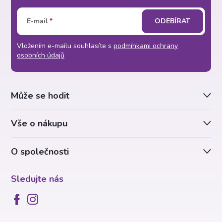
Z
E-mail
ODEBÍRAT
á
Vložením e-mailu souhlasíte s
podmínkami ochrany
p
osobních údajů
a
Může se hodit
t
Vše o nákupu
í
O společnosti
Sledujte nás