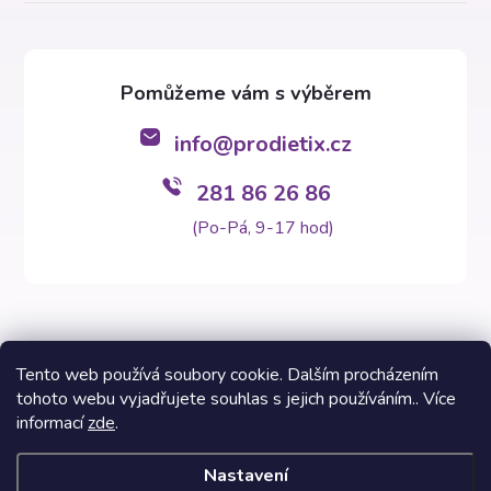
info
@
prodietix.cz
281 86 26 86
(Po-Pá, 9-17 hod)
Tento web používá soubory cookie. Dalším procházením
tohoto webu vyjadřujete souhlas s jejich používáním.. Více
Copyright 2026
Prodietix e-shop
. Všechna práva vyhrazena.
informací
zde
.
Vytvořil Shoptet Premium
Nastavení