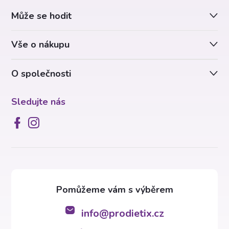
a
Může se hodit
t
Vše o nákupu
í
O společnosti
Sledujte nás
info
@
prodietix.cz