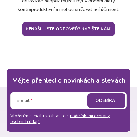
detoxikaci naopak můžou být v období diety
kontraproduktivní a mohou snižovat její účinnost.
NENAŠLI JSTE ODPOVĚĎ? NAPIŠTE NÁM!
Mějte přehled o novinkách a slevách
Z
E-mail
ODEBÍRAT
á
Vložením e-mailu souhlasíte s
podmínkami ochrany
p
osobních údajů