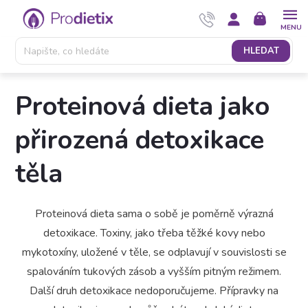
Přejít
NÁKUPNÍ
na
KOŠÍK
obsah
HLEDAT
Proteinová dieta jako
přirozená detoxikace
těla
Proteinová dieta sama o sobě je poměrně výrazná
detoxikace. Toxiny, jako třeba těžké kovy nebo
mykotoxíny, uložené v těle, se odplavují v souvislosti se
spalováním tukových zásob a vyšším pitným režimem.
Další druh detoxikace nedoporučujeme. Přípravky na