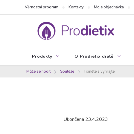
Přejít
Věrnostní program
Kontakty
Moje objednávka
na
obsah
Produkty
O Prodietix dietě
Může se hodit
Soutěže
Tipněte a vyhrajte
Ukončena 23.4.2023