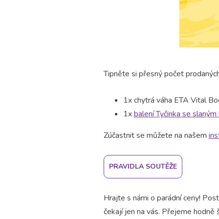
Tipněte si přesný počet prodanýc
1x chytrá váha ETA Vital Bo
1x
balení Tyčinka se slaným
Zúčastnit se můžete na našem
in
PRAVIDLA SOUTĚŽE
Hrajte s námi o parádní ceny! Pos
čekají jen na vás. Přejeme hodně š