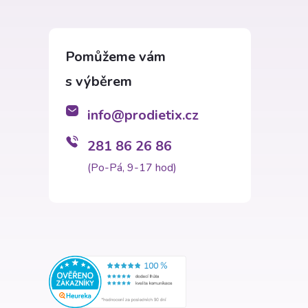
info
@
prodietix.cz
281 86 26 86
(Po-Pá, 9-17 hod)