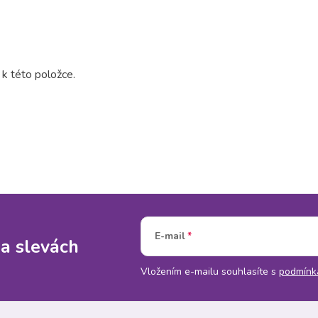
 k této položce.
E-mail
 a slevách
Vložením e-mailu souhlasíte s
podmínk