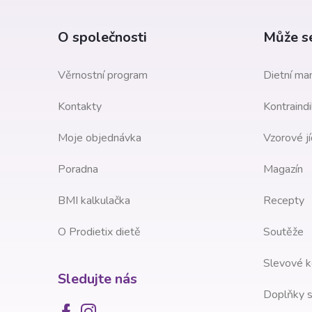
p
a
O společnosti
Může se
t
Věrnostní program
Dietní man
í
Kontakty
Kontraindi
Moje objednávka
Vzorové jí
Poradna
Magazín
BMI kalkulačka
Recepty
O Prodietix dietě
Soutěže
Slevové k
Sledujte nás
Doplňky s