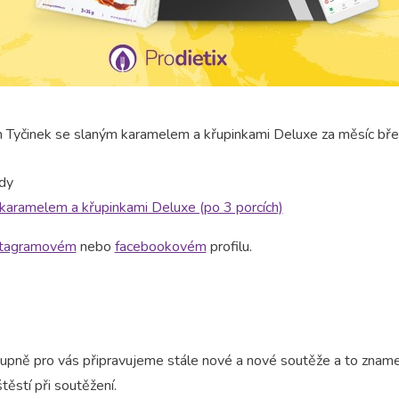
h Tyčinek se slaným karamelem a křupinkami Deluxe za měsíc břez
dy
 karamelem a křupinkami Deluxe (po 3 porcích)
stagramovém
nebo
facebookovém
profilu.
tupně pro vás připravujeme stále nové a nové soutěže a to znam
těstí při soutěžení.