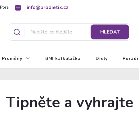
info@prodietix.cz
Poradna
BMI kalkulačka
O Prodietix dietě
HLEDAT
Proměny
BMI kalkulačka
Diety
Porad
Tipněte a vyhrajte