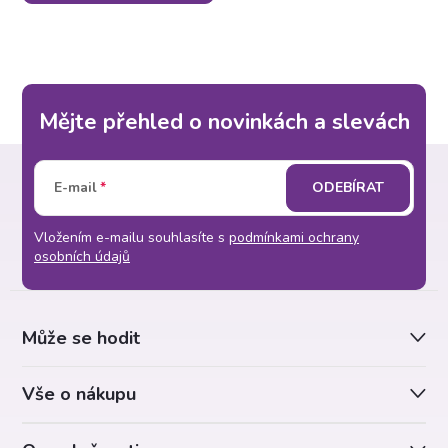
Mějte přehled o novinkách a slevách
Z
E-mail
ODEBÍRAT
á
Vložením e-mailu souhlasíte s
podmínkami ochrany
p
osobních údajů
a
Může se hodit
t
Vše o nákupu
í