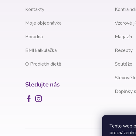
í
Kontakty
Kontraindi
Moje objednávka
Vzorové jí
Poradna
Magazín
BMI kalkulačka
Recepty
O Prodietix dietě
Soutěže
Slevové k
Sledujte nás
Doplňky s
Tento web p
procházením