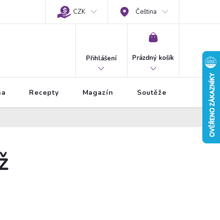
CZK
Čeština
NÁKUPNÍ
KOŠÍK
Prázdný košík
Přihlášení
na
Recepty
Magazín
Soutěže
ž