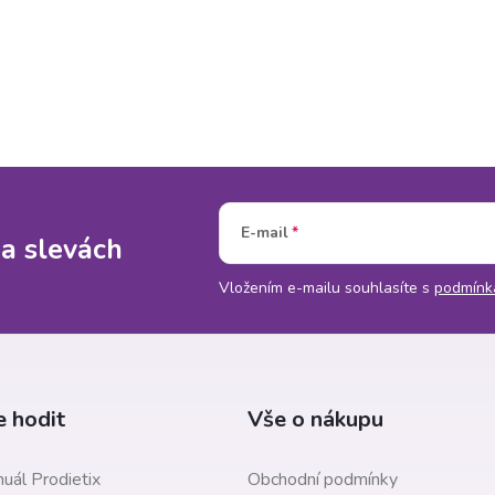
E-mail
 a slevách
Vložením e-mailu souhlasíte s
podmínk
 hodit
Vše o nákupu
uál Prodietix
Obchodní podmínky