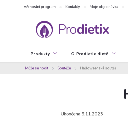
Přejít
Věrnostní program
Kontakty
Moje objednávka
na
obsah
Produkty
O Prodietix dietě
Může se hodit
Soutěže
Halloweenská soutěž
Ukončena 5.11.2023