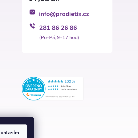
info
@
prodietix.cz
281 86 26 86
(Po-Pá, 9-17 hod)
uhlasím