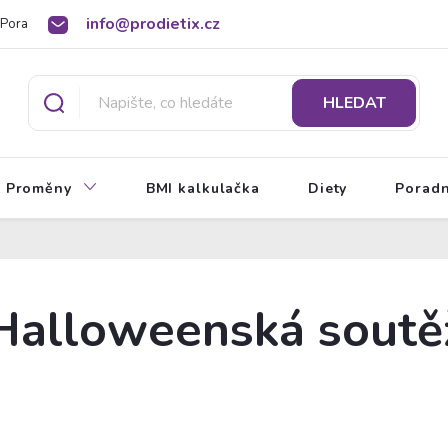
info@prodietix.cz
Poradna
BMI kalkulačka
O Prodietix dietě
HLEDAT
Proměny
BMI kalkulačka
Diety
Porad
Halloweenská soutě