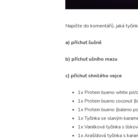
Napište do komentářů, jaká tyčinka
a) příchuť šušně
b) příchuť ušního mazu
c) příchuť shnilého vejce
1x Protein bueno white pista
1x
Protein bueno coconut (b
1x
Protein bueno (baleno po
1x
Tyčinka se slaným karame
1x
Vanilková tyčinka s lísko
1x
Arašídová tyčinka s kara