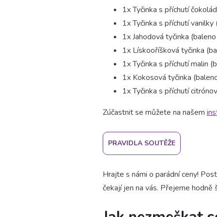
1x
Tyčinka s příchutí čokolá
1x
Tyčinka s příchutí vanilky
1x
Jahodová tyčinka (baleno 
1x
Lískooříšková tyčinka (ba
1x
Tyčinka s příchutí malin (
1x
Kokosová tyčinka (baleno
1x
Tyčinka s příchutí citrón
Zúčastnit se můžete na našem
in
PRAVIDLA SOUTĚŽE
Hrajte s námi o parádní ceny! Pos
čekají jen na vás. Přejeme hodně š