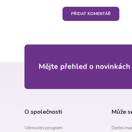
PŘIDAT KOMENTÁŘ
Z
Mějte přehled o novinkách
á
p
a
O společnosti
Může se
t
Věrnostní program
Dietní man