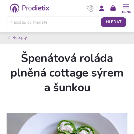
Přejít
NÁKUPNÍ
na
KOŠÍK
obsah
HLEDAT
Recepty
Špenátová roláda
plněná cottage sýrem
a šunkou