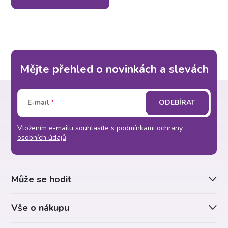
Mějte přehled o novinkách a slevách
Z
E-mail
ODEBÍRAT
á
Vložením e-mailu souhlasíte s
podmínkami ochrany
p
osobních údajů
a
Může se hodit
t
Vše o nákupu
í