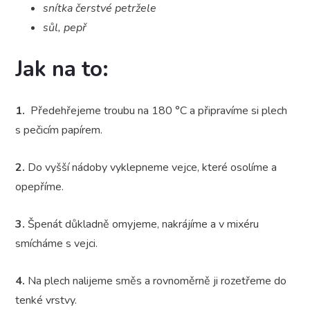
snítka čerstvé petržele
sůl, pepř
Jak na to:
1.
Předehřejeme troubu na 180 °C a připravíme si plech
s pečicím papírem.
2.
Do vyšší nádoby vyklepneme vejce, které osolíme a
opepříme.
3.
Špenát důkladně omyjeme, nakrájíme a v mixéru
smícháme s vejci.
4.
Na plech nalijeme směs a rovnoměrně ji rozetřeme do
tenké vrstvy.