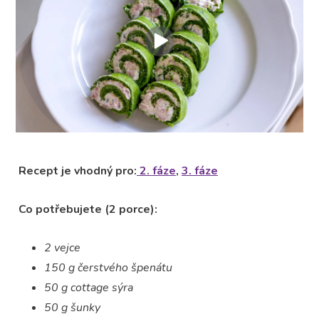
Recept je vhodný pro:
2. fáze
,
3. fáze
Co potřebujete (2 porce):
2 vejce
150 g čerstvého špenátu
50 g cottage sýra
50 g šunky