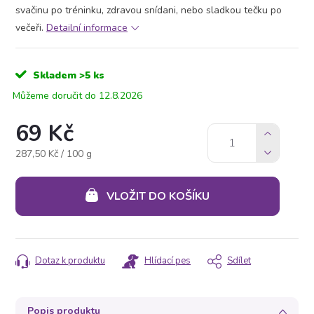
svačinu po tréninku, zdravou snídani, nebo sladkou tečku po
večeři.
Detailní informace
Skladem
>5 ks
12.8.2026
69 Kč
Měrná
287,50 Kč / 100 g
cena:
VLOŽIT DO KOŠÍKU
Dotaz k produktu
Hlídací pes
Sdílet
Popis produktu