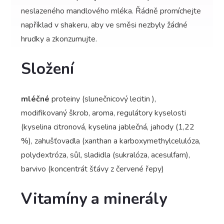
neslazeného mandlového mléka. Řádně promíchejte
například v shakeru, aby ve směsi nezbyly žádné
hrudky a zkonzumujte.
Složení
mléčné
proteiny (slunečnicový lecitin ),
modifikovaný škrob, aroma, regulátory kyselosti
(kyselina citronová, kyselina jablečná, jahody (1,22
%), zahušťovadla (xanthan a karboxymethylcelulóza,
polydextróza, sůl, sladidla (sukralóza, acesulfam),
barvivo (koncentrát šťávy z červené řepy)
Vitamíny a minerály