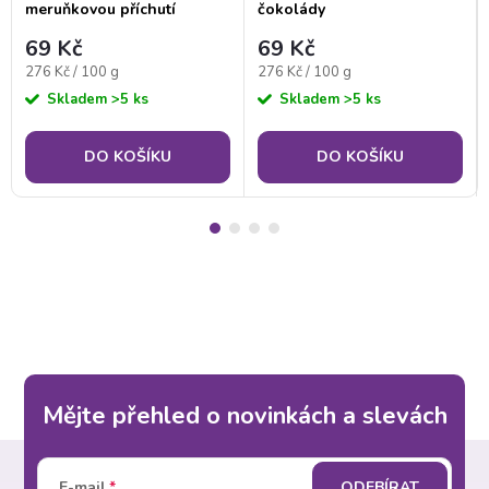
meruňkovou příchutí
čokolády
69 Kč
69 Kč
Měrná
Měrná
276 Kč / 100 g
276 Kč / 100 g
cena:
cena:
Skladem
>5 ks
Skladem
>5 ks
DO KOŠÍKU
DO KOŠÍKU
Mějte přehled o novinkách a slevách
Z
E-mail
ODEBÍRAT