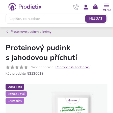
Přejít
NÁKUPNÍ
na
KOŠÍK
obsah
HLEDAT
Proteinové pudinky a krémy
Proteinový pudink
s jahodovou příchutí
Neohodnoceno
Podrobnosti hodnocení
Kód produktu:
82120019
Ultra keto
Bezlepkové
S vitamíny