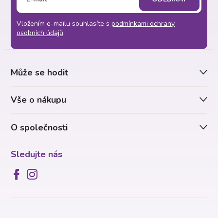
á
Vložením e-mailu souhlasíte s
podmínkami ochrany
p
osobních údajů
a
Může se hodit
t
Vše o nákupu
í
O společnosti
Sledujte nás