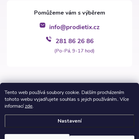
info
@
prodietix.cz
281 86 26 86
(Po-Pá, 9-17 hod)
Tento web používá soubory cookie. Dalším procházením
tohoto webu vyjadřujete souhlas s jejich používáním.. Více
Copyright 2026
Prodietix e-shop
. Všechna práva vyhrazena.
informací
zde
.
Vytvořil Shoptet Premium
Nastavení
Informace na těchto stránkách nenahrazují v žádném případě
odborný lékařský posudek. Výsledky Prodietix diety se mohou lišit