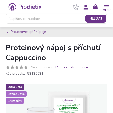
Přejít
NÁKUPNÍ
na
KOŠÍK
obsah
HLEDAT
Proteinové teplé nápoje
Proteinový nápoj s příchutí
Cappuccino
Neohodnoceno
Podrobnosti hodnocení
Kód produktu:
82120021
Ultra keto
Bezlepkové
S vitamíny