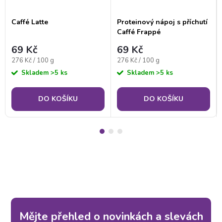
Caffé Latte
Proteinový nápoj s příchutí
Caffé Frappé
69 Kč
69 Kč
Měrná
Měrná
276 Kč / 100 g
276 Kč / 100 g
cena:
cena:
Skladem
>5 ks
Skladem
>5 ks
DO KOŠÍKU
DO KOŠÍKU
Mějte přehled o novinkách a slevách