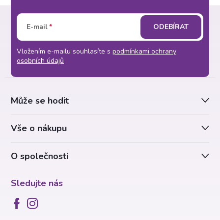
Z
E-mail
ODEBÍRAT
á
Vložením e-mailu souhlasíte s
podmínkami ochrany
p
osobních údajů
a
Může se hodit
t
Vše o nákupu
í
O společnosti
Sledujte nás