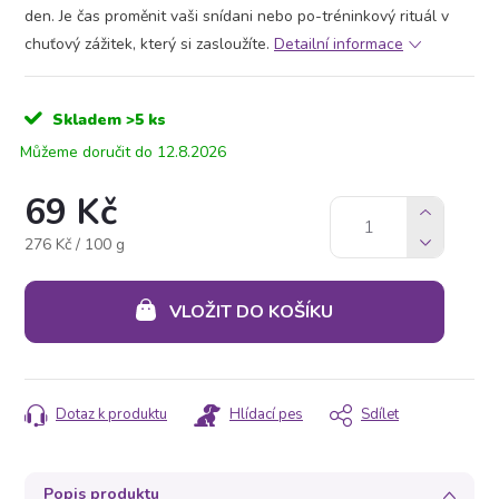
den. Je čas proměnit vaši snídani nebo po-tréninkový rituál v
chuťový zážitek, který si zasloužíte.
Detailní informace
Skladem
>5 ks
12.8.2026
69 Kč
Měrná
276 Kč / 100 g
cena:
VLOŽIT DO KOŠÍKU
Dotaz k produktu
Hlídací pes
Sdílet
Popis produktu