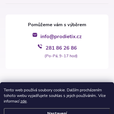
info
@
prodietix.cz
281 86 26 86
(Po-Pá, 9-17 hod)
Tento web používá soubory cookie. Dalším procházením
tohoto webu vyjadřujete souhlas s jejich používáním.. Více
Copyright 2026
Prodietix e-shop
. Všechna práva vyhrazena.
informací
zde
.
Vytvořil Shoptet Premium
Nastavení