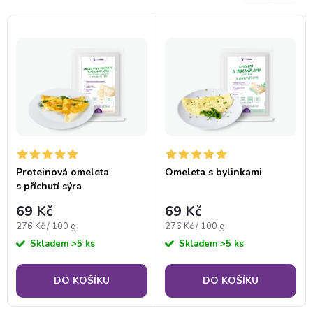
Proteinová omeleta
Omeleta s bylinkami
s příchutí sýra
69 Kč
69 Kč
Měrná
Měrná
276 Kč / 100 g
276 Kč / 100 g
cena:
cena:
Skladem
>5 ks
Skladem
>5 ks
DO KOŠÍKU
DO KOŠÍKU