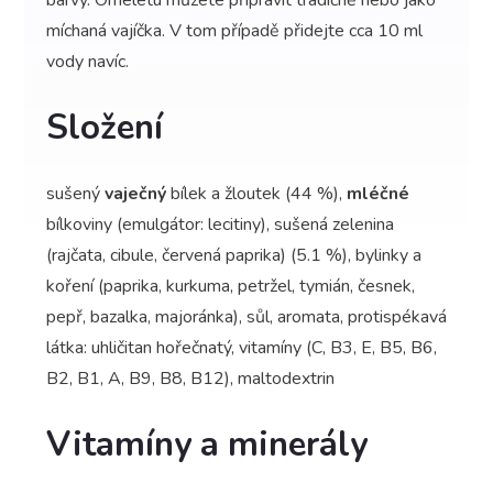
barvy. Omeletu můžete připravit tradičně nebo jako
míchaná vajíčka. V tom případě přidejte cca 10 ml
vody navíc.
Složení
sušený
vaječný
bílek a žloutek (44 %),
mléčné
bílkoviny (emulgátor: lecitiny), sušená zelenina
(rajčata, cibule, červená paprika) (5.1 %), bylinky a
koření (paprika, kurkuma, petržel, tymián, česnek,
pepř, bazalka, majoránka), sůl, aromata, protispékavá
látka: uhličitan hořečnatý, vitamíny (C, B3, E, B5, B6,
B2, B1, A, B9, B8, B12), maltodextrin
Vitamíny a minerály