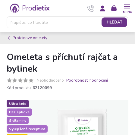
Přejít
NÁKUPNÍ
na
KOŠÍK
obsah
HLEDAT
Proteinové omelety
Omeleta s příchutí rajčat a
bylinek
Neohodnoceno
Podrobnosti hodnocení
Kód produktu:
62120099
Ultra keto
Bezlepkové
S vitamíny
Vylepšená receptura