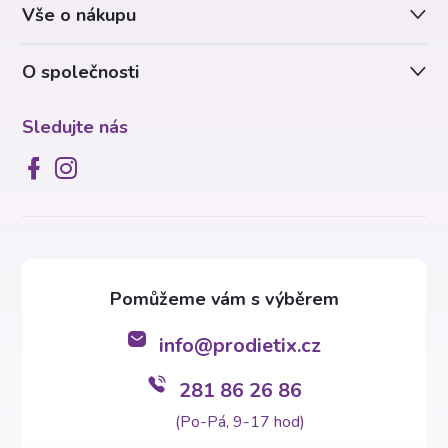
Vše o nákupu
í
O společnosti
Sledujte nás
info
@
prodietix.cz
281 86 26 86
(Po-Pá, 9-17 hod)