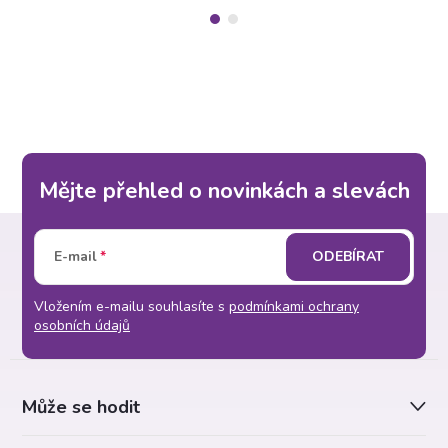
Mějte přehled o novinkách a slevách
Z
E-mail
ODEBÍRAT
á
Vložením e-mailu souhlasíte s
podmínkami ochrany
p
osobních údajů
a
Může se hodit
t