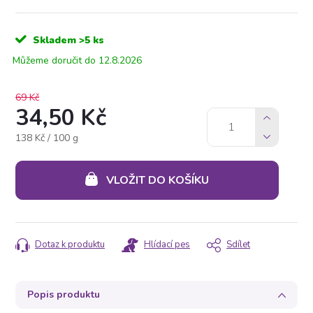
Skladem
>5 ks
12.8.2026
69 Kč
34,50 Kč
Měrná
138 Kč / 100 g
cena:
VLOŽIT DO KOŠÍKU
Dotaz k produktu
Hlídací pes
Sdílet
Popis produktu