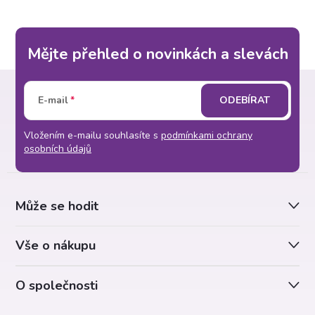
Mějte přehled o novinkách a slevách
Z
E-mail
ODEBÍRAT
á
Vložením e-mailu souhlasíte s
podmínkami ochrany
p
osobních údajů
a
Může se hodit
t
Vše o nákupu
í
O společnosti