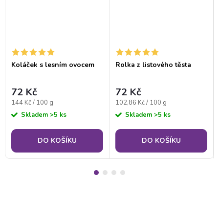
Koláček s lesním ovocem
Rolka z listového těsta
72 Kč
72 Kč
Měrná
Měrná
144 Kč / 100 g
102,86 Kč / 100 g
cena:
cena:
Skladem
>5 ks
Skladem
>5 ks
DO KOŠÍKU
DO KOŠÍKU