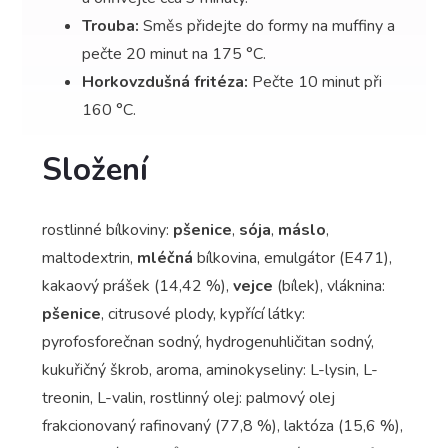
Trouba:
Směs přidejte do formy na muffiny a
pečte 20 minut na 175 °C.
Horkovzdušná fritéza:
Pečte 10 minut při
160 °C.
Složení
rostlinné bílkoviny:
pšenice
,
sója
,
máslo
,
maltodextrin,
mléčná
bílkovina, emulgátor (E471),
kakaový prášek (14,42 %),
vejce
(bílek), vláknina:
pšenice
, citrusové plody, kypřící látky:
pyrofosforečnan sodný, hydrogenuhličitan sodný,
kukuřičný škrob, aroma, aminokyseliny: L-lysin, L-
treonin, L-valin, rostlinný olej: palmový olej
frakcionovaný rafinovaný (77,8 %), laktóza (15,6 %),