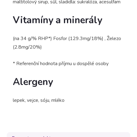
maltitolový sirup, sůl, sladidla: sukralóza, acesulfam
Vitamíny a minerály
(na 34 g/% RHP*) Fosfor (129.3mg/18%) , Železo
(2.8mg/20%)
* Referenční hodnota příjmu u dospělé osoby
Alergeny
lepek, vejce, sóju, mléko