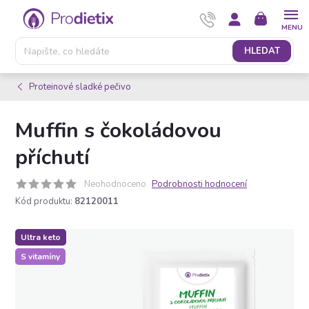
Přejít
NÁKUPNÍ
na
KOŠÍK
obsah
HLEDAT
Proteinové sladké pečivo
Muffin s čokoládovou
příchutí
Neohodnoceno
Podrobnosti hodnocení
Kód produktu:
82120011
Ultra keto
S vitamíny