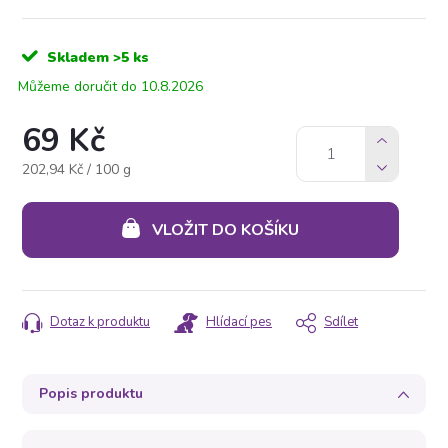
Skladem
>5 ks
10.8.2026
69 Kč
Měrná
202,94 Kč / 100 g
cena:
VLOŽIT DO KOŠÍKU
Dotaz k produktu
Hlídací pes
Sdílet
Popis produktu