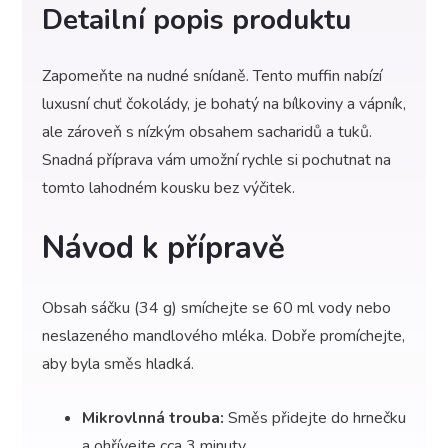
Detailní popis produktu
Zapomeňte na nudné snídaně. Tento muffin nabízí
luxusní chuť čokolády, je bohatý na bílkoviny a vápník,
ale zároveň s nízkým obsahem sacharidů a tuků.
Snadná příprava vám umožní rychle si pochutnat na
tomto lahodném kousku bez výčitek.
Návod k přípravě
Obsah sáčku (34 g) smíchejte se 60 ml vody nebo
neslazeného mandlového mléka. Dobře promíchejte,
aby byla směs hladká.
Mikrovlnná trouba:
Směs přidejte do hrnečku
a ohřívejte cca 3 minuty.