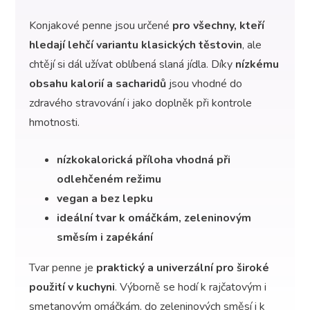
Konjakové penne jsou určené
pro všechny, kteří
hledají lehčí variantu klasických těstovin
, ale
chtějí si dál užívat oblíbená slaná jídla. Díky
nízkému
obsahu kalorií a sacharidů
jsou vhodné do
zdravého stravování i jako doplněk při kontrole
hmotnosti.
nízkokalorická příloha vhodná při
odlehčeném režimu
vegan a bez lepku
ideální tvar k omáčkám, zeleninovým
směsím i zapékání
Tvar penne je
praktický a univerzální pro široké
použití v kuchyni
. Výborně se hodí k rajčatovým i
smetanovým omáčkám, do zeleninových směsí i k