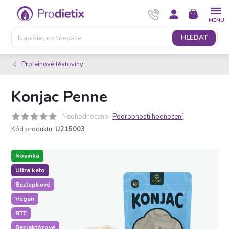
Přejít
NÁKUPNÍ
na
KOŠÍK
obsah
HLEDAT
Proteinové těstoviny
Konjac Penne
Neohodnoceno
Podrobnosti hodnocení
Kód produktu:
U215003
Novinka
Ultra keto
Bezlepkové
Vegan
RTE
Bezlaktózové