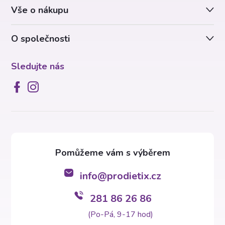
Vše o nákupu
í
O společnosti
Sledujte nás
info
@
prodietix.cz
281 86 26 86
(Po-Pá, 9-17 hod)