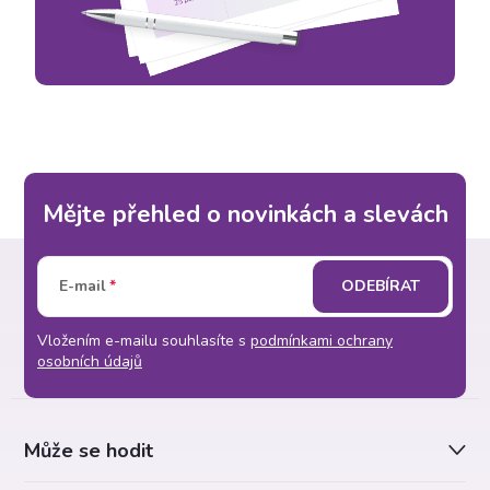
Mějte přehled o novinkách a slevách
Z
E-mail
ODEBÍRAT
á
Vložením e-mailu souhlasíte s
podmínkami ochrany
p
osobních údajů
a
Může se hodit
t