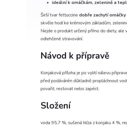
ideální k omáčkám, zelenině a tep
Širší tvar fettuccine
dobře zachytí omáčky a
skvěle hodí ke krémovým základům, zeleni
Nejde o produkt určený přímo do diety, ale v
odlehčené stravování.
Návod k přípravě
Konjaková příloha je po vylití nálevu připr
před podáváním důkladně propláchnout vodo
povařit, restovat nebo zapéct.
Složení
voda 95,7 %, sušená hlíza z konjaku 4 %, reg