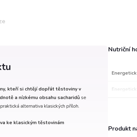
ze
Nutriční 
ktu
Energetick
y, kteří si chtějí dopřát těstoviny v
Energetick
odnotě a nízkému obsahu sacharidů
se
praktická alternativa klasických příloh.
iva ke klasickým těstovinám
Produkt na