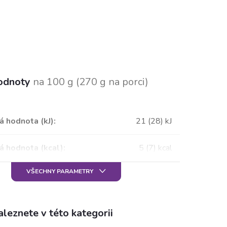
hodnoty
na 100 g
(270 g na porci)
á hodnota (kJ)
:
21 (28) kJ
á hodnota (kcal)
:
5 (7) kcal
VŠECHNY PARAMETRY
leznete v této kategorii