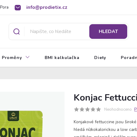
info@prodietix.cz
Poradna
BMI kalkulačka
O Prodietix dietě
HLEDAT
Proměny
BMI kalkulačka
Diety
Porad
Konjac Fettucc
Neohodnoceno
P
Konjakové fettuccine jsou široké
hledá nízkokalorickou a low carb