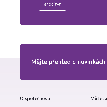
SPOČÍTAT
Z
Mějte přehled o novinkách
á
p
a
O společnosti
Může se