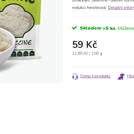
omáčkám, zelenině i dalším surov
redukci hmotnosti.
Detailní info
Skladem
>5 ks
59 Kč
Měrná
21,85 Kč / 100 g
cena:
Dotaz k produktu
Hlí