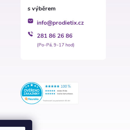
info
@
prodietix.cz
281 86 26 86
(Po-Pá, 9-17 hod)