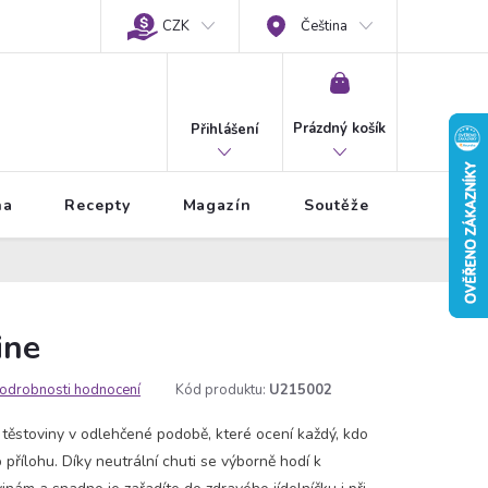
CZK
Čeština
NÁKUPNÍ
KOŠÍK
Prázdný košík
Přihlášení
na
Recepty
Magazín
Soutěže
ine
odrobnosti hodnocení
Kód produktu:
U215002
 těstoviny v odlehčené podobě, které ocení každý, kdo
 přílohu. Díky neutrální chuti se výborně hodí k