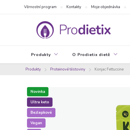
Přejít
Věrnostní program
Kontakty
Moje objednávka
na
obsah
Produkty
O Prodietix dietě
Produkty
Proteinové těstoviny
Konjac Fettuccine
Novinka
Ultra keto
Bezlepkové
Vegan