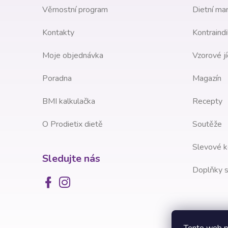
t
Věrnostní program
Dietní man
í
Kontakty
Kontraindi
Moje objednávka
Vzorové jí
Poradna
Magazín
BMI kalkulačka
Recepty
O Prodietix dietě
Soutěže
Slevové k
Sledujte nás
Doplňky s