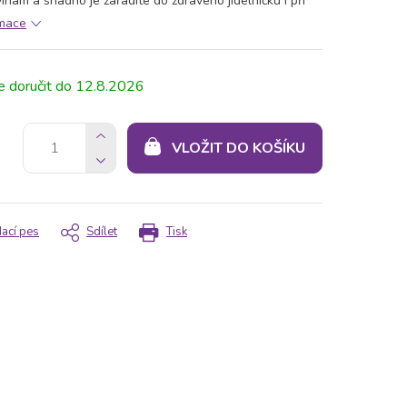
inám a snadno je zařadíte do zdravého jídelníčku i při
rmace
12.8.2026
VLOŽIT DO KOŠÍKU
dací pes
Sdílet
Tisk