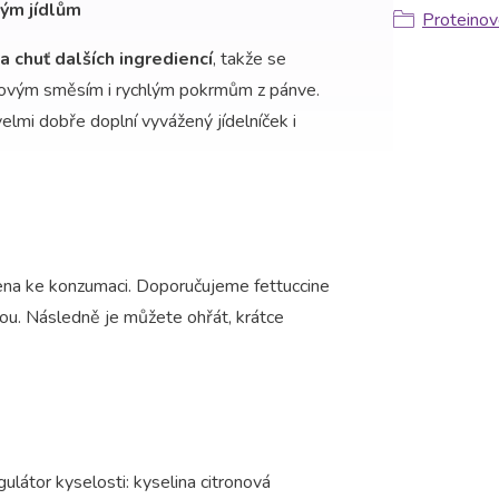
lým jídlům
Proteinov
 chuť dalších ingrediencí
, takže se
novým směsím i rychlým pokrmům z pánve.
elmi dobře doplní vyvážený jídelníček i
avena ke konzumaci. Doporučujeme fettuccine
u. Následně je můžete ohřát, krátce
ulátor kyselosti: kyselina citronová