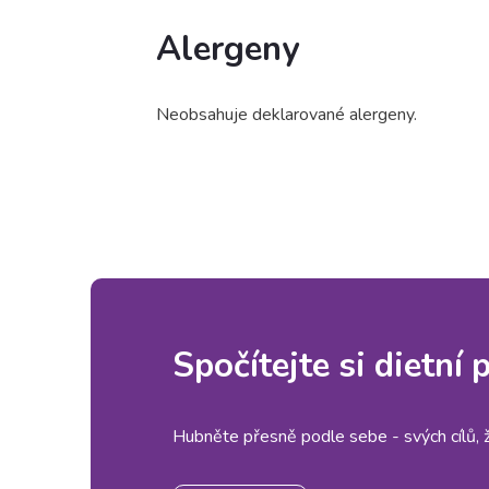
Alergeny
Neobsahuje deklarované alergeny.
Spočítejte si dietní
Hubněte přesně podle sebe - svých cílů, živ